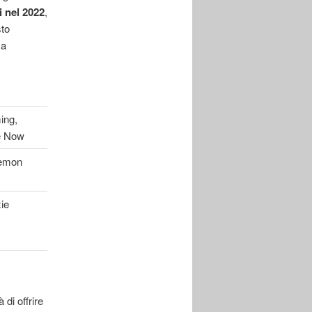
i nel 2022
,
sto
za
ing,
e Now
kemon
ie
di offrire