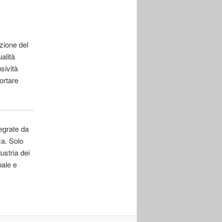
uzione del
alità
sività
ortare
tegrate da
ca. Solo
ustria dei
bale e