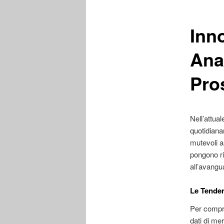
Inn
Ana
Pro
Nell’attual
quotidiana
mutevoli a
pongono ri
all’avangu
Le Tenden
Per compre
dati di me