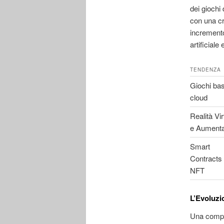
dei giochi 
con una cr
incremento 
artificiale
TENDENZA
Giochi bas
cloud
Realità Vir
e Aumenta
Smart
Contracts
NFT
L’Evoluzi
Una compon