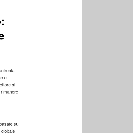
posts
:
e
confronta
he e
ttore si
a rimanere
 basate su
 globale