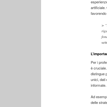
esperienze
artificiale
favorendo 
> “
rig
fon
set
L’importan
Per i profe
è cruciale
distingue 
unici, dati
informate.
Ad esempio
delle stra