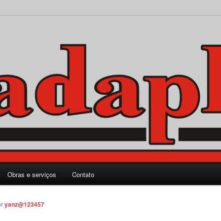
rporação Ltda.
Obras e serviços
Contato
or
yanz@123457