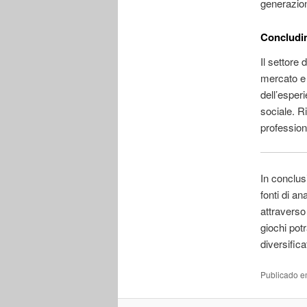
generazioni
Concludin
Il settore 
mercato e 
dell’esper
sociale. R
profession
In conclusi
fonti di an
attraverso
giochi pot
diversifica
Publicado 