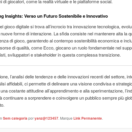
 di giocatori, come la realtà virtuale e le piattaforme social.
g Insights: Verso un Futuro Sostenibile e Innovativo
del gioco digitale si trova all’incrocio tra innovazione tecnologica, evol
nuove forme di interazione. La sfida consiste nel mantenere alta la qu
ienza di gioco, garantendo al contempo sostenibilità economica e inclu
isorse di qualità, come Ecco, giocano un ruolo fondamentale nel supp
isti, sviluppatori e stakeholder in questa complessa transizione.
one, l’analisi delle tendenze e delle innovazioni recenti del settore, in
alisi affidabili, ci permette di delineare una visione condivisa e strategi
 una costante attitudine all’apprendimento e alla sperimentazione, l’ind
rà continuare a sorprendere e coinvolgere un pubblico sempre più glo
to.
em
Sem categoria
por
yanz@123457
. Marque
Link Permanente
.