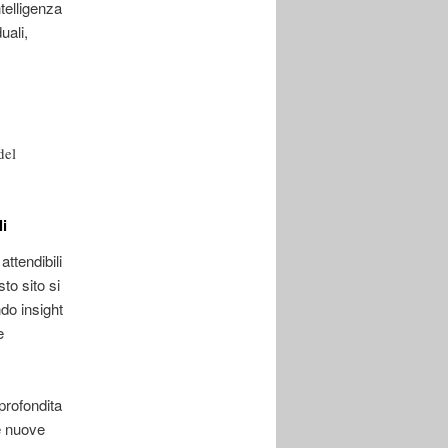
telligenza
uali,
del
li
attendibili
to sito si
do insight
e
profondita
le nuove