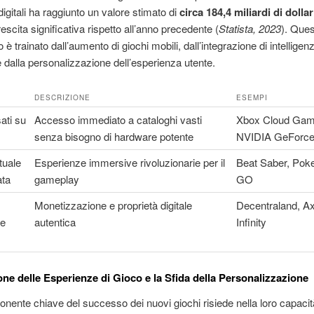
digitali ha raggiunto un valore stimato di
circa 184,4 miliardi di dollar
escita significativa rispetto all’anno precedente (
Statista, 2023
). Que
è trainato dall’aumento di giochi mobili, dall’integrazione di intelligen
 e dalla personalizzazione dell’esperienza utente.
DESCRIZIONE
ESEMPI
ati su
Accesso immediato a cataloghi vasti
Xbox Cloud Gam
senza bisogno di hardware potente
NVIDIA GeForc
tuale
Esperienze immersive rivoluzionarie per il
Beat Saber, Po
ta
gameplay
GO
Monetizzazione e proprietà digitale
Decentraland, Ax
 e
autentica
Infinity
one delle Esperienze di Gioco e la Sfida della Personalizzazione
ente chiave del successo dei nuovi giochi risiede nella loro capacità 