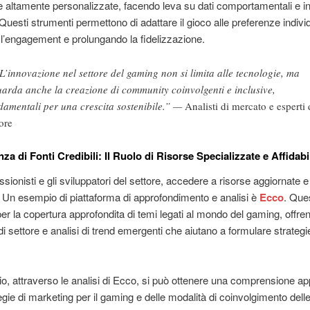
 altamente personalizzate, facendo leva su dati comportamentali e in
. Questi strumenti permettono di adattare il gioco alle preferenze individ
l’engagement e prolungando la fidelizzazione.
L’innovazione nel settore del gaming non si limita alle tecnologie, ma
uarda anche la creazione di community coinvolgenti e inclusive,
damentali per una crescita sostenibile.” —
Analisti di mercato e esperti 
tore
za di Fonti Credibili: Il Ruolo di Risorse Specializzate e Affidabi
ssionisti e gli sviluppatori del settore, accedere a risorse aggiornate e 
. Un esempio di piattaforma di approfondimento e analisi è
Ecco
. Ques
per la copertura approfondita di temi legati al mondo del gaming, offren
 di settore e analisi di trend emergenti che aiutano a formulare strategi
, attraverso le analisi di Ecco, si può ottenere una comprensione ap
tegie di marketing per il gaming e delle modalità di coinvolgimento del