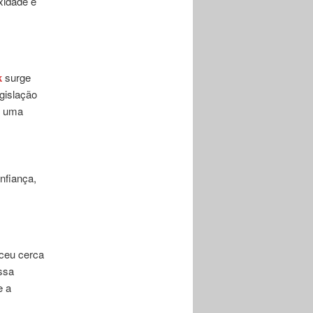
xidade e
k
surge
gislação
r uma
nfiança,
sceu cerca
ssa
e a