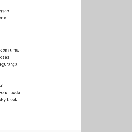
ogias
ar a
o com uma
resas
egurança,
r,
ersificado
cky block