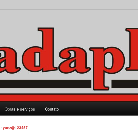
rporação Ltda.
Obras e serviços
Contato
or
yanz@123457