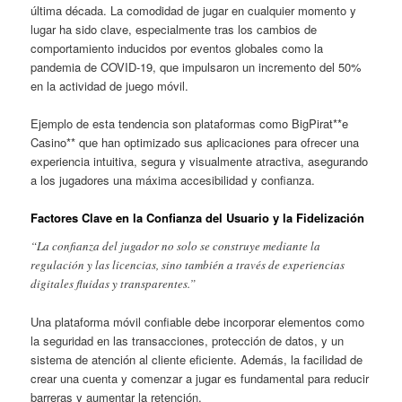
última década. La comodidad de jugar en cualquier momento y
lugar ha sido clave, especialmente tras los cambios de
comportamiento inducidos por eventos globales como la
pandemia de COVID-19, que impulsaron un incremento del
50%
en la actividad de juego móvil.
Ejemplo de esta tendencia son plataformas como BigPirat**e
Casino** que han optimizado sus aplicaciones para ofrecer una
experiencia intuitiva, segura y visualmente atractiva, asegurando
a los jugadores una máxima accesibilidad y confianza.
Factores Clave en la Confianza del Usuario y la Fidelización
“La confianza del jugador no solo se construye mediante la
regulación y las licencias, sino también a través de experiencias
digitales fluidas y transparentes.”
Una plataforma móvil confiable debe incorporar elementos como
la seguridad en las transacciones, protección de datos, y un
sistema de atención al cliente eficiente. Además, la facilidad de
crear una cuenta y comenzar a jugar es fundamental para reducir
barreras y aumentar la retención.