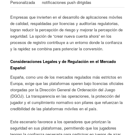
Personalizada
notificaciones push dirigidas
Empresas que invierten en el desarrollo de aplicaciones móviles
de calidad, respaldadas por licencias y auditorías regulatorias,
logran reducir la percepción de riesgo y mejorar la percepción de
seguridad. La opción de “crear nueva cuenta ahora” en los
procesos de registro contribuye a un entorno donde la confianza
y la rapidez se combina para potenciar la conversión.
Consideraciones Legales y de Regulación en el Mercado
Español
España, como uno de los mercados regulados más estrictos en
Europa, exige que las plataformas operen bajo licencias oficiales
otorgadas por la Dirección General de Ordenación del Juego
(DGOJ). La transparencia en las operaciones, la protección del
jugador y el cumplimiento normativo son pilares que refuerzan la
credibilidad de las plataformas móviles en el país.
Este escenario favorece a los operadores que priorizan la
seguridad en sus plataformas, permitiendo que los jugadores
tengan la confianza necesaria para participar en juegos de azar