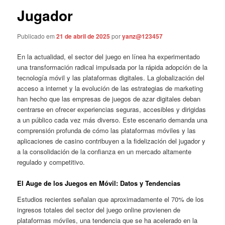
Jugador
Publicado em
21 de abril de 2025
por
yanz@123457
En la actualidad, el sector del juego en línea ha experimentado
una transformación radical impulsada por la rápida adopción de la
tecnología móvil y las plataformas digitales. La globalización del
acceso a internet y la evolución de las estrategias de marketing
han hecho que las empresas de juegos de azar digitales deban
centrarse en ofrecer experiencias seguras, accesibles y dirigidas
a un público cada vez más diverso. Este escenario demanda una
comprensión profunda de cómo las plataformas móviles y las
aplicaciones de casino contribuyen a la fidelización del jugador y
a la consolidación de la confianza en un mercado altamente
regulado y competitivo.
El Auge de los Juegos en Móvil: Datos y Tendencias
Estudios recientes señalan que aproximadamente el
70%
de los
ingresos totales del sector del juego online provienen de
plataformas móviles, una tendencia que se ha acelerado en la