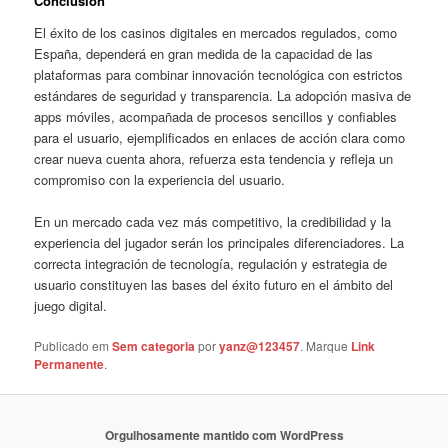
Conclusión
El éxito de los casinos digitales en mercados regulados, como
España, dependerá en gran medida de la capacidad de las
plataformas para combinar innovación tecnológica con estrictos
estándares de seguridad y transparencia. La adopción masiva de
apps móviles, acompañada de procesos sencillos y confiables
para el usuario, ejemplificados en enlaces de acción clara como
crear nueva cuenta ahora, refuerza esta tendencia y refleja un
compromiso con la experiencia del usuario.
En un mercado cada vez más competitivo, la credibilidad y la
experiencia del jugador serán los principales diferenciadores. La
correcta integración de tecnología, regulación y estrategia de
usuario constituyen las bases del éxito futuro en el ámbito del
juego digital.
Publicado em
Sem categoria
por
yanz@123457
. Marque
Link
Permanente
.
Orgulhosamente mantido com WordPress