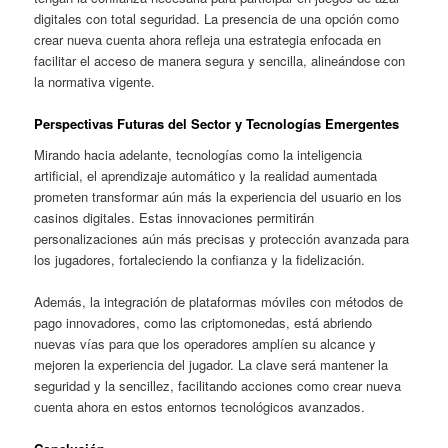
digitales con total seguridad. La presencia de una opción como
crear nueva cuenta ahora refleja una estrategia enfocada en
facilitar el acceso de manera segura y sencilla, alineándose con
la normativa vigente.
Perspectivas Futuras del Sector y Tecnologías Emergentes
Mirando hacia adelante, tecnologías como la inteligencia
artificial, el aprendizaje automático y la realidad aumentada
prometen transformar aún más la experiencia del usuario en los
casinos digitales. Estas innovaciones permitirán
personalizaciones aún más precisas y protección avanzada para
los jugadores, fortaleciendo la confianza y la fidelización.
Además, la integración de plataformas móviles con métodos de
pago innovadores, como las criptomonedas, está abriendo
nuevas vías para que los operadores amplíen su alcance y
mejoren la experiencia del jugador. La clave será mantener la
seguridad y la sencillez, facilitando acciones como crear nueva
cuenta ahora en estos entornos tecnológicos avanzados.