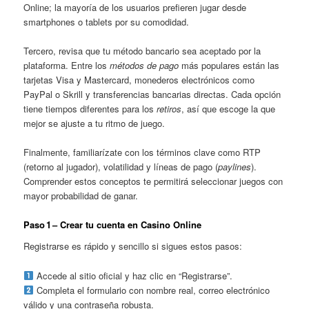
Online; la mayoría de los usuarios prefieren jugar desde
smartphones o tablets por su comodidad.
Tercero, revisa que tu método bancario sea aceptado por la
plataforma. Entre los
métodos de pago
más populares están las
tarjetas Visa y Mastercard, monederos electrónicos como
PayPal o Skrill y transferencias bancarias directas. Cada opción
tiene tiempos diferentes para los
retiros
, así que escoge la que
mejor se ajuste a tu ritmo de juego.
Finalmente, familiarízate con los términos clave como RTP
(retorno al jugador), volatilidad y líneas de pago (
paylines
).
Comprender estos conceptos te permitirá seleccionar juegos con
mayor probabilidad de ganar.
Paso 1 – Crear tu cuenta en Casino Online
Registrarse es rápido y sencillo si sigues estos pasos:
Accede al sitio oficial y haz clic en “Registrarse”.
Completa el formulario con nombre real, correo electrónico
válido y una contraseña robusta.