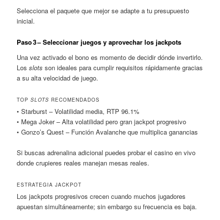
Selecciona el paquete que mejor se adapte a tu presupuesto
inicial.
Paso 3 – Seleccionar juegos y aprovechar los jackpots
Una vez activado el bono es momento de decidir dónde invertirlo.
Los
slots
son ideales para cumplir requisitos rápidamente gracias
a su alta velocidad de juego.
TOP
SLOTS
RECOMENDADOS
• Starburst – Volatilidad media, RTP 96.1%
• Mega Joker – Alta volatilidad pero gran jackpot progresivo
• Gonzo’s Quest – Función Avalanche que multiplica ganancias
Si buscas adrenalina adicional puedes probar el casino en vivo
donde crupieres reales manejan mesas reales.
ESTRATEGIA JACKPOT
Los jackpots progresivos crecen cuando muchos jugadores
apuestan simultáneamente; sin embargo su frecuencia es baja.