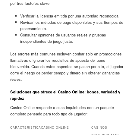
por tres factores clave:
Verificar la licencia emitida por una autoridad reconocida.
Revisar los métodos de pago disponibles y sus tiempos de
procesamiento.
Consultar opiniones de usuarios reales y pruebas
independientes de juego justo.
Los errores más comunes incluyen confiar solo en promociones
llamativas o ignorar los requisitos de apuesta del bono
bienvenida. Cuando estos aspectos se pasan por alto, el jugador
corre el riesgo de perder tiempo y dinero sin obtener ganancias
reales.
Soluciones que ofrece el Casino Online: bonos, variedad y
rapidez
Casino Online responde a esas inquietudes con un paquete
completo pensado para todo tipo de jugador:
CARACTERÍSTICA
CASINO ONLINE
CASINOS