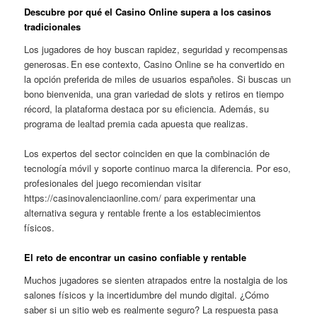
Descubre por qué el Casino Online supera a los casinos
tradicionales
Los jugadores de hoy buscan rapidez, seguridad y recompensas
generosas. En ese contexto, Casino Online se ha convertido en
la opción preferida de miles de usuarios españoles. Si buscas un
bono bienvenida, una gran variedad de slots y retiros en tiempo
récord, la plataforma destaca por su eficiencia. Además, su
programa de lealtad premia cada apuesta que realizas.
Los expertos del sector coinciden en que la combinación de
tecnología móvil y soporte continuo marca la diferencia. Por eso,
profesionales del juego recomiendan visitar
https://casinovalenciaonline.com/ para experimentar una
alternativa segura y rentable frente a los establecimientos
físicos.
El reto de encontrar un casino confiable y rentable
Muchos jugadores se sienten atrapados entre la nostalgia de los
salones físicos y la incertidumbre del mundo digital. ¿Cómo
saber si un sitio web es realmente seguro? La respuesta pasa