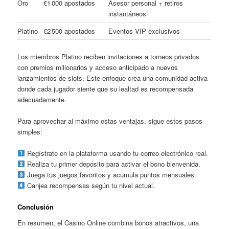
Oro
€1 000 apostados
Asesor personal + retiros
instantáneos
Platino
€2 500 apostados
Eventos VIP exclusivos
Los miembros Platino reciben invitaciones a torneos privados
con premios millonarios y acceso anticipado a nuevos
lanzamientos de slots. Este enfoque crea una comunidad activa
donde cada jugador siente que su lealtad es recompensada
adecuadamente.
Para aprovechar al máximo estas ventajas, sigue estos pasos
simples:
Regístrate en la plataforma usando tu correo electrónico real.
Realiza tu primer depósito para activar el bono bienvenida.
Juega tus juegos favoritos y acumula puntos mensuales.
Canjea recompensas según tu nivel actual.
Conclusión
En resumen, el Casino Online combina bonos atractivos, una