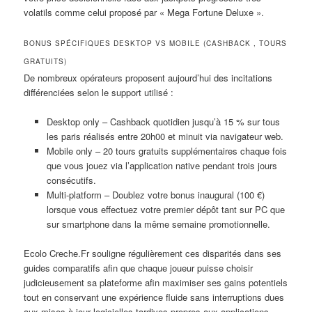
volatils comme celui proposé par « Mega Fortune Deluxe ».
BONUS SPÉCIFIQUES DESKTOP VS MOBILE (CASHBACK , TOURS
GRATUITS)
De nombreux opérateurs proposent aujourd’hui des incitations
différenciées selon le support utilisé :
Desktop only – Cashback quotidien jusqu’à 15 % sur tous
les paris réalisés entre 20h00 et minuit via navigateur web.
Mobile only – 20 tours gratuits supplémentaires chaque fois
que vous jouez via l’application native pendant trois jours
consécutifs.
Multi‑platform – Doublez votre bonus inaugural (100 €)
lorsque vous effectuez votre premier dépôt tant sur PC que
sur smartphone dans la même semaine promotionnelle.
Ecolo Creche.Fr souligne régulièrement ces disparités dans ses
guides comparatifs afin que chaque joueur puisse choisir
judicieusement sa plateforme afin maximiser ses gains potentiels
tout en conservant une expérience fluide sans interruptions dues
aux mises à jour logicielles tardives propres aux applications