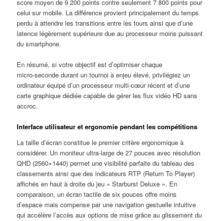
score moyen de 9 200 points contre seulement 7 800 points pour
celui sur mobile. La différence provient principalement du temps
perdu à attendre les transitions entre les tours ainsi que d’une
latence légèrement supérieure due au processeur moins puissant
du smartphone.
En résumé, si votre objectif est d’optimiser chaque
micro‑seconde durant un tournoi à enjeu élevé, privilégiez un
ordinateur équipé d’un processeur multi‑cœur récent et d’une
carte graphique dédiée capable de gérer les flux vidéo HD sans
accroc.
Interface utilisateur et ergonomie pendant les compétitions
La taille d’écran constitue le premier critère ergonomique à
considérer. Un moniteur ultra‑large de 27 pouces avec résolution
QHD (2560×1440) permet une visibilité parfaite du tableau des
classements ainsi que des indicateurs RTP (Return To Player)
affichés en haut à droite du jeu « Starburst Deluxe ». En
comparaison, un écran tactile de six pouces offre moins
d’espace mais compense par une navigation gestuelle intuitive
qui accélère l’accès aux options de mise grâce au glissement du