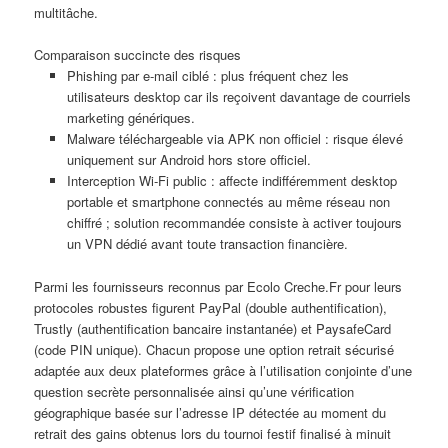
multitâche.
Comparaison succincte des risques
Phishing par e‑mail ciblé : plus fréquent chez les
utilisateurs desktop car ils reçoivent davantage de courriels
marketing génériques.
Malware téléchargeable via APK non officiel : risque élevé
uniquement sur Android hors store officiel.
Interception Wi‑Fi public : affecte indifféremment desktop
portable et smartphone connectés au même réseau non
chiffré ; solution recommandée consiste à activer toujours
un VPN dédié avant toute transaction financière.
Parmi les fournisseurs reconnus par Ecolo Creche.Fr pour leurs
protocoles robustes figurent PayPal (double authentification),
Trustly (authentification bancaire instantanée) et PaysafeCard
(code PIN unique). Chacun propose une option retrait sécurisé
adaptée aux deux plateformes grâce à l’utilisation conjointe d’une
question secrète personnalisée ainsi qu’une vérification
géographique basée sur l’adresse IP détectée au moment du
retrait des gains obtenus lors du tournoi festif finalisé à minuit