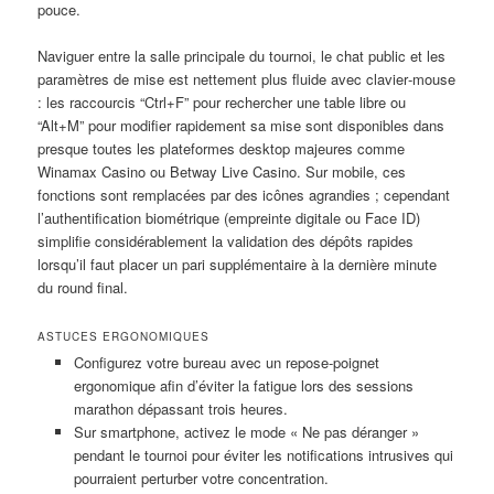
pouce.
Naviguer entre la salle principale du tournoi, le chat public et les
paramètres de mise est nettement plus fluide avec clavier‑mouse
: les raccourcis “Ctrl+F” pour rechercher une table libre ou
“Alt+M” pour modifier rapidement sa mise sont disponibles dans
presque toutes les plateformes desktop majeures comme
Winamax Casino ou Betway Live Casino. Sur mobile, ces
fonctions sont remplacées par des icônes agrandies ; cependant
l’authentification biométrique (empreinte digitale ou Face ID)
simplifie considérablement la validation des dépôts rapides
lorsqu’il faut placer un pari supplémentaire à la dernière minute
du round final.
ASTUCES ERGONOMIQUES
Configurez votre bureau avec un repose‑poignet
ergonomique afin d’éviter la fatigue lors des sessions
marathon dépassant trois heures.
Sur smartphone, activez le mode « Ne pas déranger »
pendant le tournoi pour éviter les notifications intrusives qui
pourraient perturber votre concentration.