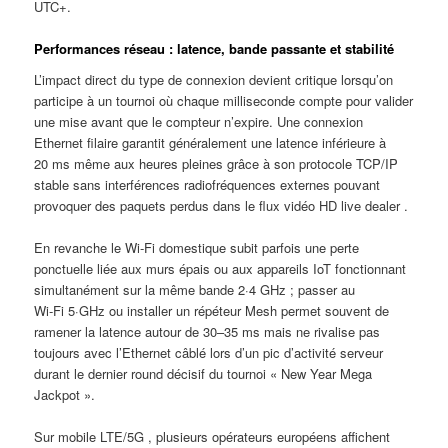
UTC+.
Performances réseau : latence, bande passante et stabilité
L’impact direct du type de connexion devient critique lorsqu’on
participe à un tournoi où chaque milliseconde compte pour valider
une mise avant que le compteur n’expire. Une connexion
Ethernet filaire garantit généralement une latence inférieure à
20 ms même aux heures pleines grâce à son protocole TCP/IP
stable sans interférences radiofréquences externes pouvant
provoquer des paquets perdus dans le flux vidéo HD live dealer .
En revanche le Wi‑Fi domestique subit parfois une perte
ponctuelle liée aux murs épais ou aux appareils IoT fonctionnant
simultanément sur la même bande 2·4 GHz ; passer au
Wi‑Fi 5·GHz ou installer un répéteur Mesh permet souvent de
ramener la latence autour de 30–35 ms mais ne rivalise pas
toujours avec l’Ethernet câblé lors d’un pic d’activité serveur
durant le dernier round décisif du tournoi « New Year Mega
Jackpot ».
Sur mobile LTE/5G , plusieurs opérateurs européens affichent