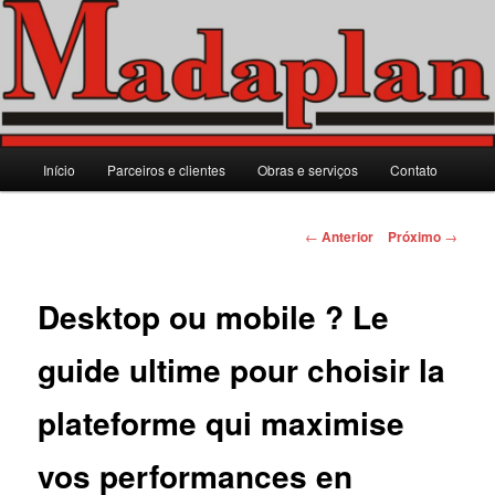
Pular
Engenharia, Construção e Incorporação Ltda.
para
Pesqu
o
conteúdo
Madaplan
principal
Menu
Início
Parceiros e clientes
Obras e serviços
Contato
principal
Navegação
←
Anterior
Próximo
→
de
posts
Desktop ou mobile ? Le
guide ultime pour choisir la
plateforme qui maximise
vos performances en