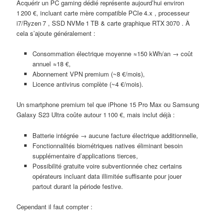
Acquérir un PC gaming dédié représente aujourd’hui environ
1 200 €, incluant carte mère compatible PCIe 4.x , processeur
i7/Ryzen 7 , SSD NVMe 1 TB & carte graphique RTX 3070 . À
cela s’ajoute généralement :
Consommation électrique moyenne ≈150 kWh/an → coût
annuel ≈18 €,
Abonnement VPN premium (~8 €/mois),
Licence antivirus complète (~4 €/mois).
Un smartphone premium tel que iPhone 15 Pro Max ou Samsung
Galaxy S23 Ultra coûte autour 1 100 €, mais inclut déjà :
Batterie intégrée → aucune facture électrique additionnelle,
Fonctionnalités biométriques natives éliminant besoin
supplémentaire d’applications tierces,
Possibilité gratuite voire subventionnée chez certains
opérateurs incluant data illimitée suffisante pour jouer
partout durant la période festive.
Cependant il faut compter :