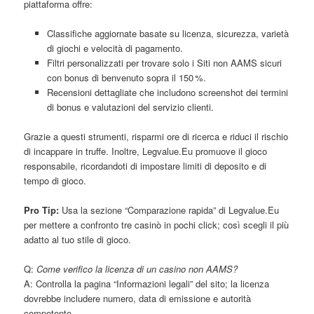
piattaforma offre:
Classifiche aggiornate basate su licenza, sicurezza, varietà
di giochi e velocità di pagamento.
Filtri personalizzati per trovare solo i Siti non AAMS sicuri
con bonus di benvenuto sopra il 150 %.
Recensioni dettagliate che includono screenshot dei termini
di bonus e valutazioni del servizio clienti.
Grazie a questi strumenti, risparmi ore di ricerca e riduci il rischio
di incappare in truffe. Inoltre, Legvalue.Eu promuove il gioco
responsabile, ricordandoti di impostare limiti di deposito e di
tempo di gioco.
Pro Tip:
Usa la sezione “Comparazione rapida” di Legvalue.Eu
per mettere a confronto tre casinò in pochi click; così scegli il più
adatto al tuo stile di gioco.
Q:
Come verifico la licenza di un casino non AAMS?
A: Controlla la pagina “Informazioni legali” del sito; la licenza
dovrebbe includere numero, data di emissione e autorità
competente.