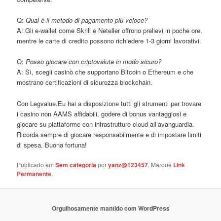
Q:
Qual è il metodo di pagamento più veloce?
A: Gli e‑wallet come Skrill e Neteller offrono prelievi in poche ore,
mentre le carte di credito possono richiedere 1‑3 giorni lavorativi.
Q:
Posso giocare con criptovalute in modo sicuro?
A: Sì, scegli casinò che supportano Bitcoin o Ethereum e che
mostrano certificazioni di sicurezza blockchain.
Con Legvalue.Eu hai a disposizione tutti gli strumenti per trovare
i casino non AAMS affidabili, godere di bonus vantaggiosi e
giocare su piattaforme con infrastrutture cloud all’avanguardia.
Ricorda sempre di giocare responsabilmente e di impostare limiti
di spesa. Buona fortuna!
Publicado em
Sem categoria
por
yanz@123457
. Marque
Link
Permanente
.
Orgulhosamente mantido com WordPress