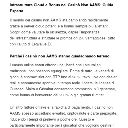
Infrastruttura Cloud e Bonus nei Casinò Non AAMS: Guida
Esperta
Il mondo dei casino non AAMS sta cambiando rapidamente
grazie a server cloud potenti e a bonus sempre più allettanti.
Scopri come valutare la sicurezza, capire l’importanza
dell’infrastruttura e sfruttare le promozioni più vantaggiose, tutto
con l’aiuto di Legvalue.Eu.
Perché i casinò non AAMS stanno guadagnando terreno
I casino online esteri offrono una libertà che i siti italiani
tradizionali non possono eguagliare. Prima di tutto, la varietà di
giochi è enorme: slot con RTP fino al 98 %, tavoli live con dealer
reali e scommesse sportive in tempo reale. Inoltre, le licenze di
Curacao, Malta o Gibraltar consentono promozioni più generose,
come bonus di benvenuto del 200 % o giri gratuiti illimitati.
Un altro fattore chiave è la rapidità di pagamento. I casinò non
AAMS spesso accettano e‑wallet, criptovalute e carte prepagate,
riducendo i tempi di prelievo a poche ore. Questo è
particolarmente importante per i giocatori che vogliono gestire il