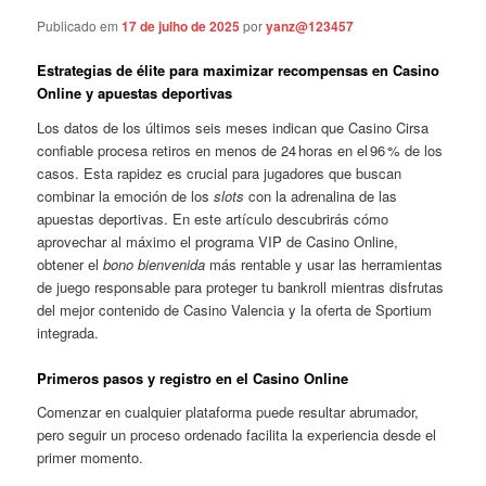
Publicado em
17 de julho de 2025
por
yanz@123457
Estrategias de élite para maximizar recompensas en Casino
Online y apuestas deportivas
Los datos de los últimos seis meses indican que Casino Cirsa
confiable procesa retiros en menos de 24 horas en el 96 % de los
casos. Esta rapidez es crucial para jugadores que buscan
combinar la emoción de los
slots
con la adrenalina de las
apuestas deportivas. En este artículo descubrirás cómo
aprovechar al máximo el programa VIP de Casino Online,
obtener el
bono bienvenida
más rentable y usar las herramientas
de juego responsable para proteger tu bankroll mientras disfrutas
del mejor contenido de Casino Valencia y la oferta de Sportium
integrada.
Primeros pasos y registro en el Casino Online
Comenzar en cualquier plataforma puede resultar abrumador,
pero seguir un proceso ordenado facilita la experiencia desde el
primer momento.