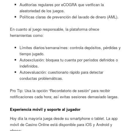
Auditorías regulares por eCOGRA que verifican la
aleatoriedad de los juegos.
Políticas claras de prevención del lavado de dinero (AML).
En cuanto al juego responsable, la plataforma ofrece
herramientas como:
Límites diarios/semana/mes: controla depósitos, pérdidas y
tiempo jugado.
Autoexclusión: bloquea tu cuenta por períodos definidos o
indefinidos.
Autoevaluación: cuestionario rápido para detectar
conductas problemáticas.
Pro Tip: Usa la opción “Recordatorio de sesión” para recibir
notificaciones cada hora; así evitas sesiones demasiado largas.
Experiencia móvil y soporte al jugador
Hoy día la mayoría juega desde su smartphone o tablet. La app
móvil de Casino Online está disponible para iOS y Android y
ofrece: