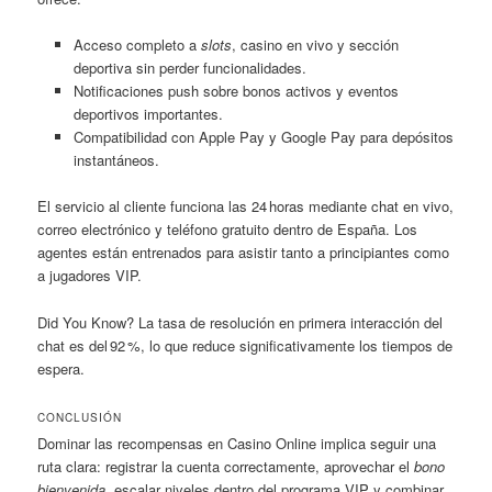
Acceso completo a
slots
, casino en vivo y sección
deportiva sin perder funcionalidades.
Notificaciones push sobre bonos activos y eventos
deportivos importantes.
Compatibilidad con Apple Pay y Google Pay para depósitos
instantáneos.
El servicio al cliente funciona las 24 horas mediante chat en vivo,
correo electrónico y teléfono gratuito dentro de España. Los
agentes están entrenados para asistir tanto a principiantes como
a jugadores VIP.
Did You Know? La tasa de resolución en primera interacción del
chat es del 92 %, lo que reduce significativamente los tiempos de
espera.
CONCLUSIÓN
Dominar las recompensas en Casino Online implica seguir una
ruta clara: registrar la cuenta correctamente, aprovechar el
bono
bienvenida
, escalar niveles dentro del programa VIP y combinar