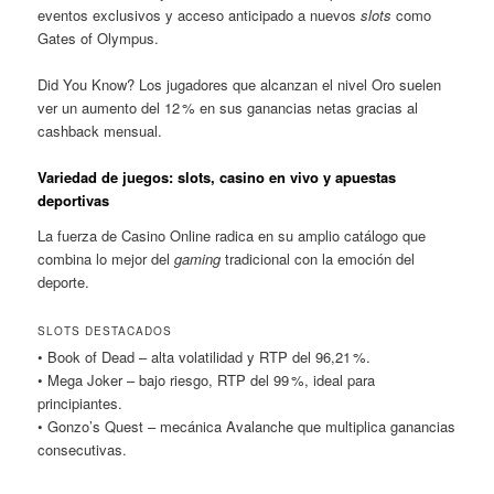
eventos exclusivos y acceso anticipado a nuevos
slots
como
Gates of Olympus.
Did You Know? Los jugadores que alcanzan el nivel Oro suelen
ver un aumento del 12 % en sus ganancias netas gracias al
cashback mensual.
Variedad de juegos: slots, casino en vivo y apuestas
deportivas
La fuerza de Casino Online radica en su amplio catálogo que
combina lo mejor del
gaming
tradicional con la emoción del
deporte.
SLOTS DESTACADOS
• Book of Dead – alta volatilidad y RTP del 96,21 %.
• Mega Joker – bajo riesgo, RTP del 99 %, ideal para
principiantes.
• Gonzo’s Quest – mecánica Avalanche que multiplica ganancias
consecutivas.