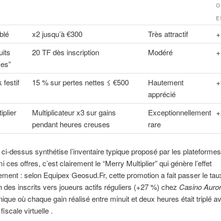
O
E
blé
x2 jusqu’à €300
Très attractif
+
uits
20 TF dès inscription
Modéré
+
kes”
festif
15 % sur pertes nettes ≤ €500
Hautement
+
apprécié
iplier
Multiplicateur x3 sur gains
Exceptionnellement
+
pendant heures creuses
rare
 ci‑dessus synthétise l’inventaire typique proposé par les plateformes
 ces offres, c’est clairement le “Merry Multiplier” qui génère l’effet
ment : selon Equipex Geosud.Fr, cette promotion a fait passer le tau
 des inscrits vers joueurs actifs réguliers (+27 %) chez
Casino Auro
que où chaque gain réalisé entre minuit et deux heures était triplé a
fiscale virtuelle .