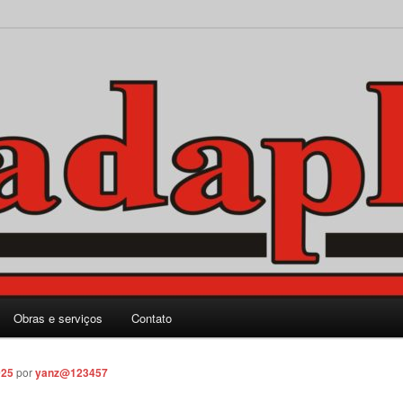
rporação Ltda.
Obras e serviços
Contato
025
por
yanz@123457