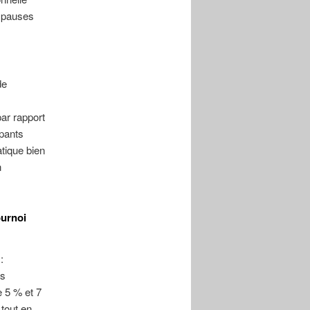
s pauses
de
ar rapport
ipants
tique bien
n
ournoi
:
is
e 5 % et 7
 tout en