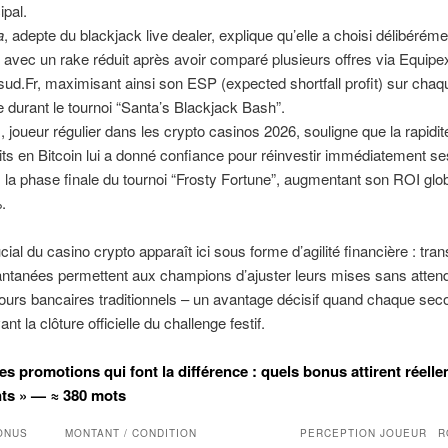
ipal.
a
, adepte du blackjack live dealer, explique qu’elle a choisi délibérém
e avec un rake réduit après avoir comparé plusieurs offres via Equipe
ud.Fr, maximisant ainsi son ESP (expected shortfall profit) sur cha
e durant le tournoi “Santa’s Blackjack Bash”.
m
, joueur régulier dans les crypto casinos 2026, souligne que la rapidi
aits en Bitcoin lui a donné confiance pour réinvestir immédiatement s
 la phase finale du tournoi “Frosty Fortune”, augmentant son ROI glob
.
cial du casino crypto apparaît ici sous forme d’agilité financière : tra
antanées permettent aux champions d’ajuster leurs mises sans atten
jours bancaires traditionnels – un avantage décisif quand chaque se
t la clôture officielle du challenge festif.
es promotions qui font la différence : quels bonus attirent réelle
nts » — ≈ 380 mots
ONUS
MONTANT / CONDITION
PERCEPTION JOUEUR
R