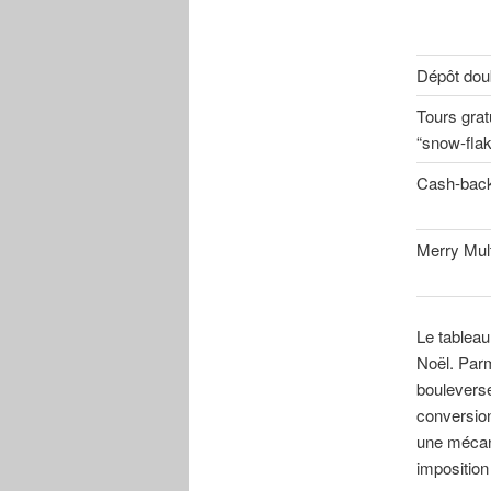
Dépôt dou
Tours grat
“snow‑fla
Cash‑back 
Merry Mult
Le tableau
Noël. Parmi
bouleverse
conversion
une mécani
imposition 