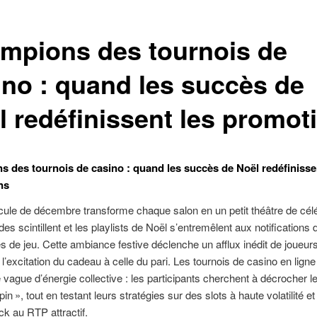
mpions des tournois de
ino : quand les succès de
l redéfinissent les promot
 des tournois de casino : quand les succès de Noël redéfinisse
ns
ule de décembre transforme chaque salon en un petit théâtre de célé
des scintillent et les playlists de Noël s’entremêlent aux notifications 
s de jeu. Cette ambiance festive déclenche un afflux inédit de joueur
 l’excitation du cadeau à celle du pari. Les tournois de casino en ligne 
e vague d’énergie collective : les participants cherchent à décrocher le
in », tout en testant leurs stratégies sur des slots à haute volatilité e
ck au RTP attractif.