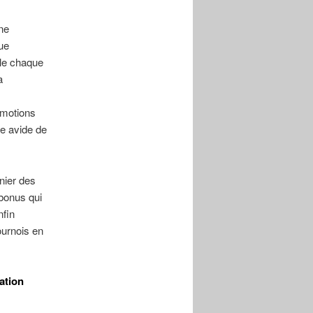
ne
ue
le chaque
a
omotions
le avide de
nnier des
 bonus qui
nfin
ournois en
ation