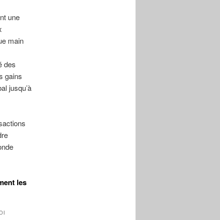
ent une
x
que main
té des
es gains
al jusqu’à
nsactions
dre
conde
ment les
OI