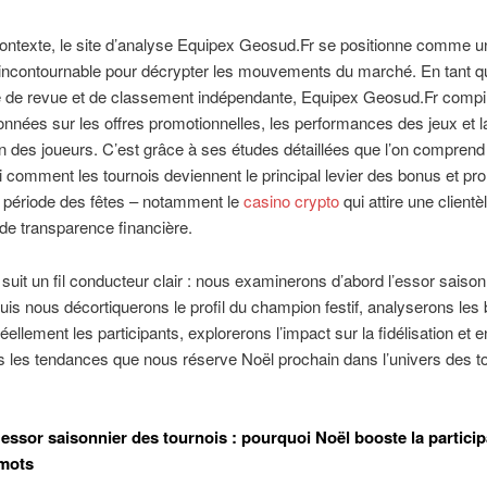
ontexte, le site d’analyse Equipex Geosud.Fr se positionne comme u
 incontournable pour décrypter les mouvements du marché. En tant q
e de revue et de classement indépendante, Equipex Geosud.Fr compi
onnées sur les offres promotionnelles, les performances des jeux et l
on des joueurs. C’est grâce à ses études détaillées que l’on comprend
i comment les tournois deviennent le principal levier des bonus et pr
 période des fêtes – notamment le
casino crypto
qui attire une clientè
t de transparence financière.
e suit un fil conducteur clair : nous examinerons d’abord l’essor saiso
puis nous décortiquerons le profil du champion festif, analyserons les
éellement les participants, explorerons l’impact sur la fidélisation et e
s les tendances que nous réserve Noël prochain dans l’univers des t
L’essor saisonnier des tournois : pourquoi Noël booste la particip
 mots