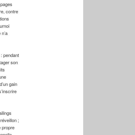
s pages
e, contre
tions
urnoi
 n’a
 : pendant
tager son
its
une
d’un gain
’inscrire
ilings
éveillon ;
e propre
nnelle