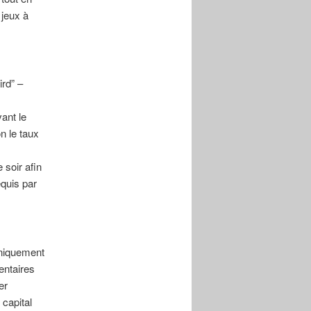
 jeux à
ird” –
vant le
n le taux
 soir afin
equis par
uniquement
mentaires
er
 capital