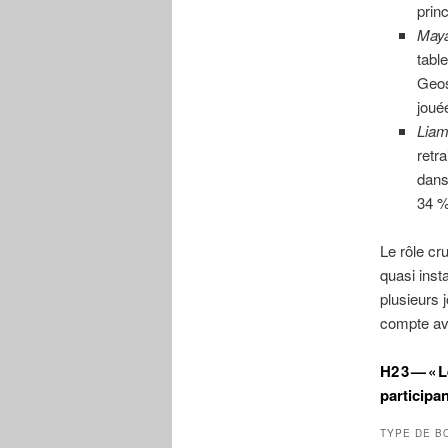
princ
May
tabl
Geos
joué
Lia
retr
dans
34 %
Le rôle cru
quasi inst
plusieurs 
compte avan
H2 3 — « L
participa
TYPE DE B