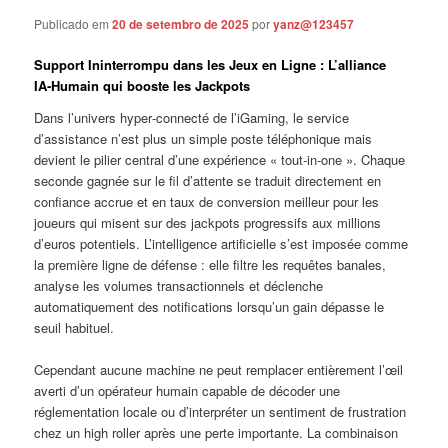
Publicado em
20 de setembro de 2025
por
yanz@123457
Support Ininterrompu dans les Jeux en Ligne : L’alliance
IA‑Humain qui booste les Jackpots
Dans l’univers hyper‑connecté de l’iGaming, le service
d’assistance n’est plus un simple poste téléphonique mais
devient le pilier central d’une expérience « tout‑in‑one ». Chaque
seconde gagnée sur le fil d’attente se traduit directement en
confiance accrue et en taux de conversion meilleur pour les
joueurs qui misent sur des jackpots progressifs aux millions
d’euros potentiels. L’intelligence artificielle s’est imposée comme
la première ligne de défense : elle filtre les requêtes banales,
analyse les volumes transactionnels et déclenche
automatiquement des notifications lorsqu’un gain dépasse le
seuil habituel.
Cependant aucune machine ne peut remplacer entièrement l’œil
averti d’un opérateur humain capable de décoder une
réglementation locale ou d’interpréter un sentiment de frustration
chez un high roller après une perte importante. La combinaison