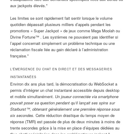
aux jackpots élevés.*
Les limites se sont rapidement fait sentir lorsque le volume
quotidien dépassait plusieurs milliers d’appels pendant les
promotions « Super Jackpot » de jeux comme Mega Moolah ou
Divine Fortune™ . Les systèmes ne pouvaient pas identifier si
l’appel concernait simplement un problème technique ou une
réclamation fiscale liée au gain déclaré à l’administration
française.*
L’ÉMERGENCE DU CHAT EN DIRECT ET DES MESSAGERIES
INSTANTANÉES
Environ dix ans plus tard, la démocratisation du WebSocket a
permis d’intégrer un chat instantané accessible depuis desktop
et mobile simultanément.
Un joueur connectée via smartphone
pouvait poser sa question pendant qu’il lançait ses spins sur
Starburst™, obtenant généralement une première réponse sous
six secondes.
Cette réduction drastique du temps moyen de
réponse (TMR) est passée de plus de deux minutes à moins de
trente secondes grâce à la mise en place d’équipes dédiées au