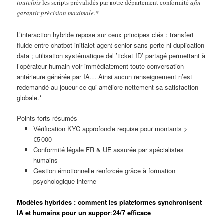
toutefois
les scripts prévalidés par notre département conformité
afin
garantir précision maximale.*
L’interaction hybride repose sur deux principes clés : transfert
fluide entre chatbot initialet agent senior sans perte ni duplication
data ; utilisation systématique del ’ticket ID’ partagé permettant à
l’opérateur humain voir immédiatement toute conversation
antérieure générée par IA… Ainsi aucun renseignement n’est
redemandé au joueur ce qui améliore nettement sa satisfaction
globale.*
Points forts résumés
Vérification KYC approfondie requise pour montants >
€5 000
Conformité légale FR & UE assurée par spécialistes
humains
Gestion émotionnelle renforcée grâce à formation
psychologique interne
Modèles hybrides : comment les plateformes synchronisent
IA et humains pour un support 24/7 efficace