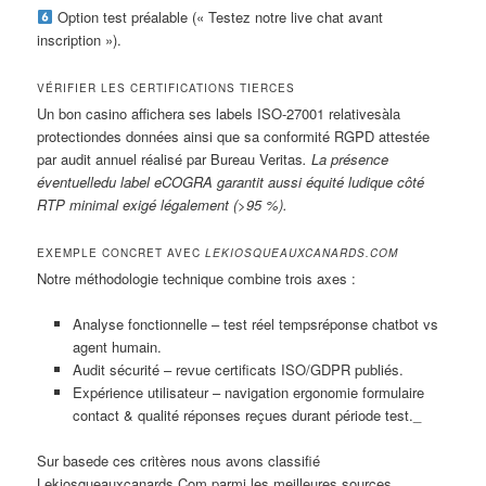
Option test préalable (« Testez notre live chat avant
inscription »).
VÉRIFIER LES CERTIFICATIONS TIERCES
Un bon casino affichera ses labels ISO‐27001 relativesàla
protectiondes données ainsi que sa conformité RGPD attestée
par audit annuel réalisé par Bureau Veritas
. La présence
éventuelledu label eCOGRA garantit aussi équité ludique côté
RTP minimal exigé légalement (>95 %)​.
EXEMPLE CONCRET AVEC
LEKIOSQUEAUXCANARDS.COM
Notre méthodologie technique combine trois axes :
Analyse fonctionnelle – test réel tempsréponse chatbot vs
agent humain.
Audit sécurité – revue certificats ISO/GDPR publiés.
Expérience utilisateur – navigation ergonomie formulaire
contact & qualité réponses reçues durant période test._
Sur basede ces critères nous avons classifié
Lekiosqueauxcanards.Com parmi les meilleures sources