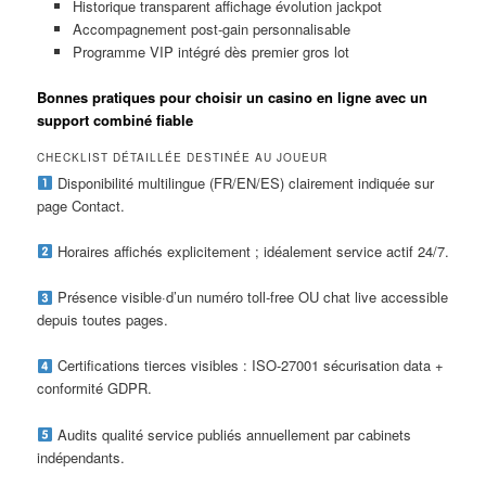
Historique transparent affichage évolution jackpot
Accompagnement post‑gain personnalisable
Programme VIP intégré dès premier gros lot
Bonnes pratiques pour choisir un casino en ligne avec un
support combiné fiable
CHECKLIST DÉTAILLÉE DESTINÉE AU JOUEUR
Disponibilité multilingue (FR/EN/ES) clairement indiquée sur
page Contact.
Horaires affichés explicitement ; idéalement service actif 24/7.
Présence visible·d’un numéro toll‑free OU chat live accessible
depuis toutes pages.
Certifications tierces visibles : ISO‑27001 sécurisation data +
conformité GDPR.
Audits qualité service publiés annuellement par cabinets
indépendants.