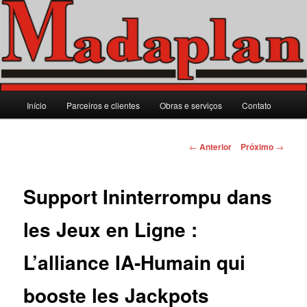
Pular
Engenharia, Construção e Incorporação Ltda.
para
Pesqu
o
conteúdo
Madaplan
principal
Menu
Início
Parceiros e clientes
Obras e serviços
Contato
principal
Navegação
←
Anterior
Próximo
→
de
posts
Support Ininterrompu dans
les Jeux en Ligne :
L’alliance IA‑Humain qui
booste les Jackpots