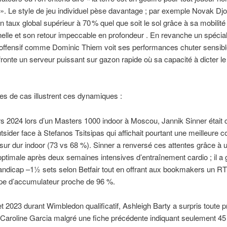
 ». Le style de jeu individuel pèse davantage ; par exemple Novak Dj
 taux global supérieur à 70 % quel que soit le sol grâce à sa mobilité
elle et son retour impeccable en profondeur . En revanche un spécial
offensif comme Dominic Thiem voit ses performances chuter sensib
affronte un serveur puissant sur gazon rapide où sa capacité à dicter le
s de cas illustrent ces dynamiques :
 2024 lors d’un Masters 1000 indoor à Moscou, Jannik Sinner était 
ider face à Stefanos Tsitsipas qui affichait pourtant une meilleure c
 sur dur indoor (73 vs 68 %). Sinner a renversé ces attentes grâce à
ptimale après deux semaines intensives d’entraînement cardio ; il a
andicap –1½ sets selon Betfair tout en offrant aux bookmakers un 
ype d’accumulateur proche de 96 %.
et 2023 durant Wimbledon qualificatif, Ashleigh Barty a surpris toute p
 Caroline Garcia malgré une fiche précédente indiquant seulement 4