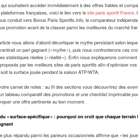
qui souhaitent accéder immédiatement à des offres fiables et compa
 plateformes françaises, voici le lien vers le
site paris sportif France
. 
ous conduit vers Bonus Paris Sportifs.Info, le comparateur indépenda
ue promotion avant de la classer parmi les meilleures du marché fran
rticle nous allons d’abord décortiquer le mythe persistant selon lequ
rantirait un pari gagnant (« mythe »), puis nous confronterons ces c
s statistiques réelles (« réalité »). Enfin nous expliquerons comment 
proposés par les meilleurs sites de paris sportifs afin d’optimiser vo
 soit la surface jouée pendant la saison ATP/WTA.
otre carnet de notes : au fil des sections vous découvrirez des exe
un tableau comparatif des promotions et une checklist imprimable po
nquer une offre pertinente au bon moment.
du « surface‑spécifique » : pourquoi on croit que chaque terrain 
agnant
e plus répandu parmi les parieurs occasionnels affirme que « les jou