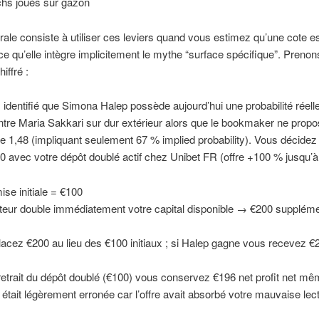
hs joués sur gazon
trale consiste à utiliser ces leviers quand vous estimez qu’une cote es
e qu’elle intègre implicitement le mythe “surface spécifique”. Prenon
iffré :
identifié que Simona Halep possède aujourd’hui une probabilité réell
tre Maria Sakkari sur dur extérieur alors que le bookmaker ne prop
de 1,48 (impliquant seulement 67 % implied probability). Vous décidez
0 avec votre dépôt doublé actif chez Unibet FR (offre +100 % jusqu’à
ise initiale = €100
teur double immédiatement votre capital disponible → €200 suppléme
acez €200 au lieu des €100 initiaux ; si Halep gagne vous recevez €
etrait du dépôt doublé (€100) vous conservez €196 net profit net mêm
 était légèrement erronée car l’offre avait absorbé votre mauvaise lectu