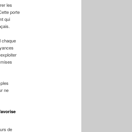
rer les
Cette porte
nt qui
çais.
el chaque
royances
exploiter
s mises
mples
ur ne
favorise
eurs de