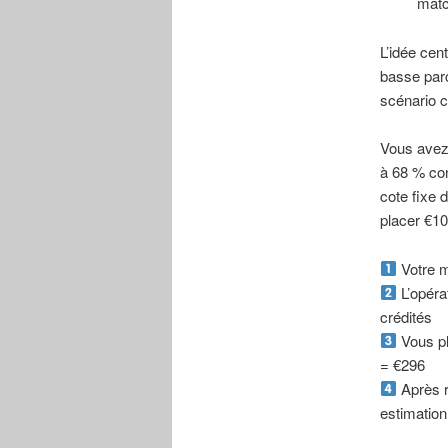
matc
L’idée cen
basse parc
scénario ch
Vous avez 
à 68 % con
cote fixe 
placer €10
Votre m
L’opéra
crédités
Vous pl
= €296
Après r
estimation