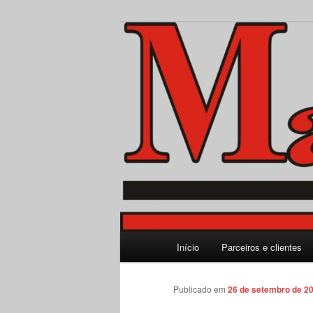
Pular
Engenharia, Construção e Inco
para
o
Madaplan
conteúdo
principal
Menu
Início
Parceiros e clientes
principal
Publicado em
26 de setembro de 2