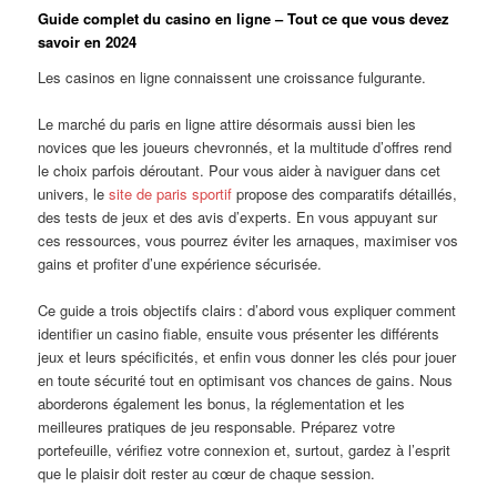
Guide complet du casino en ligne – Tout ce que vous devez
savoir en 2024
Les casinos en ligne connaissent une croissance fulgurante.
Le marché du paris en ligne attire désormais aussi bien les
novices que les joueurs chevronnés, et la multitude d’offres rend
le choix parfois déroutant. Pour vous aider à naviguer dans cet
univers, le
site de paris sportif
propose des comparatifs détaillés,
des tests de jeux et des avis d’experts. En vous appuyant sur
ces ressources, vous pourrez éviter les arnaques, maximiser vos
gains et profiter d’une expérience sécurisée.
Ce guide a trois objectifs clairs : d’abord vous expliquer comment
identifier un casino fiable, ensuite vous présenter les différents
jeux et leurs spécificités, et enfin vous donner les clés pour jouer
en toute sécurité tout en optimisant vos chances de gains. Nous
aborderons également les bonus, la réglementation et les
meilleures pratiques de jeu responsable. Préparez votre
portefeuille, vérifiez votre connexion et, surtout, gardez à l’esprit
que le plaisir doit rester au cœur de chaque session.