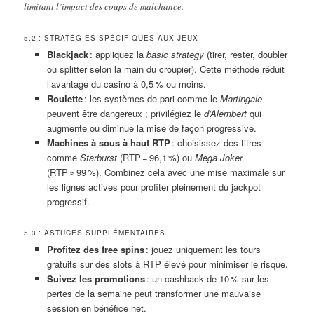
limitant l’impact des coups de malchance.
5.2 : STRATÉGIES SPÉCIFIQUES AUX JEUX
Blackjack
: appliquez la
basic strategy
(tirer, rester, doubler
ou splitter selon la main du croupier). Cette méthode réduit
l’avantage du casino à 0,5 % ou moins.
Roulette
: les systèmes de pari comme le
Martingale
peuvent être dangereux ; privilégiez le
d’Alembert
qui
augmente ou diminue la mise de façon progressive.
Machines à sous à haut RTP
: choisissez des titres
comme
Starburst
(RTP = 96,1 %) ou
Mega Joker
(RTP ≈ 99 %). Combinez cela avec une mise maximale sur
les lignes actives pour profiter pleinement du jackpot
progressif.
5.3 : ASTUCES SUPPLÉMENTAIRES
Profitez des free spins
: jouez uniquement les tours
gratuits sur des slots à RTP élevé pour minimiser le risque.
Suivez les promotions
: un cashback de 10 % sur les
pertes de la semaine peut transformer une mauvaise
session en bénéfice net.