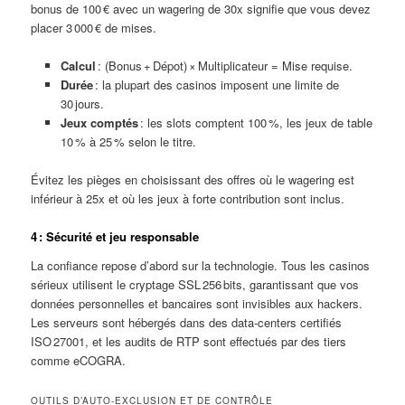
bonus de 100 € avec un wagering de 30x signifie que vous devez
placer 3 000 € de mises.
Calcul
: (Bonus + Dépot) × Multiplicateur = Mise requise.
Durée
: la plupart des casinos imposent une limite de
30 jours.
Jeux comptés
: les slots comptent 100 %, les jeux de table
10 % à 25 % selon le titre.
Évitez les pièges en choisissant des offres où le wagering est
inférieur à 25x et où les jeux à forte contribution sont inclus.
4 : Sécurité et jeu responsable
La confiance repose d’abord sur la technologie. Tous les casinos
sérieux utilisent le cryptage SSL 256 bits, garantissant que vos
données personnelles et bancaires sont invisibles aux hackers.
Les serveurs sont hébergés dans des data‑centers certifiés
ISO 27001, et les audits de RTP sont effectués par des tiers
comme eCOGRA.
OUTILS D’AUTO‑EXCLUSION ET DE CONTRÔLE