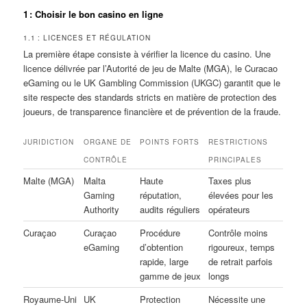
1 : Choisir le bon casino en ligne
1.1 : LICENCES ET RÉGULATION
La première étape consiste à vérifier la licence du casino. Une
licence délivrée par l’Autorité de jeu de Malte (MGA), le Curacao
eGaming ou le UK Gambling Commission (UKGC) garantit que le
site respecte des standards stricts en matière de protection des
joueurs, de transparence financière et de prévention de la fraude.
JURIDICTION
ORGANE DE
POINTS FORTS
RESTRICTIONS
CONTRÔLE
PRINCIPALES
Malte (MGA)
Malta
Haute
Taxes plus
Gaming
réputation,
élevées pour les
Authority
audits réguliers
opérateurs
Curaçao
Curaçao
Procédure
Contrôle moins
eGaming
d’obtention
rigoureux, temps
rapide, large
de retrait parfois
gamme de jeux
longs
Royaume‑Uni
UK
Protection
Nécessite une