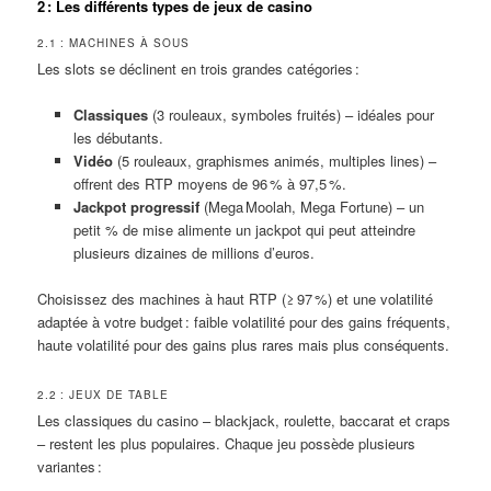
2 : Les différents types de jeux de casino
2.1 : MACHINES À SOUS
Les slots se déclinent en trois grandes catégories :
Classiques
(3 rouleaux, symboles fruités) – idéales pour
les débutants.
Vidéo
(5 rouleaux, graphismes animés, multiples lines) –
offrent des RTP moyens de 96 % à 97,5 %.
Jackpot progressif
(Mega Moolah, Mega Fortune) – un
petit % de mise alimente un jackpot qui peut atteindre
plusieurs dizaines de millions d’euros.
Choisissez des machines à haut RTP (≥ 97 %) et une volatilité
adaptée à votre budget : faible volatilité pour des gains fréquents,
haute volatilité pour des gains plus rares mais plus conséquents.
2.2 : JEUX DE TABLE
Les classiques du casino – blackjack, roulette, baccarat et craps
– restent les plus populaires. Chaque jeu possède plusieurs
variantes :