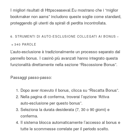
I migliori risultati di Httpsceaseval.Eu mostrano che i “miglior
bookmaker non aams” includono queste soglie come standard,
proteggendo gli utenti da spirali di perdita incontrollata.
6. STRUMENTI DI AUTO‑ESCLUSIONE COLLEGATI AI BONUS –
≈ 340 PAROLE
L’auto‑esclusione è tradizionalmente un processo separato dal
pannello bonus. I casinò più avanzati hanno integrato questa
funzionalità direttamente nella sezione “Riscossione Bonus”.
Passaggi passo‑passo:
Dopo aver ricevuto il bonus, clicca su “Riscatta Bonus”.
Nella pagina di conferma, troverai l’opzione “Attiva
auto‑esclusione per questo bonus”.
Seleziona la durata desiderata (7, 30 o 90 giorni) e
conferma.
Il sistema blocca automaticamente l’accesso al bonus e
tutte le scommesse correlate per il periodo scelto.