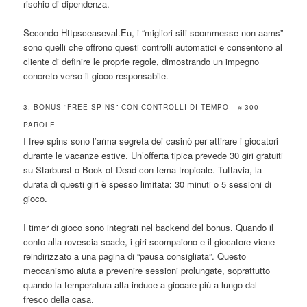
rischio di dipendenza.
Secondo Httpsceaseval.Eu, i “migliori siti scommesse non aams”
sono quelli che offrono questi controlli automatici e consentono al
cliente di definire le proprie regole, dimostrando un impegno
concreto verso il gioco responsabile.
3. BONUS “FREE SPINS” CON CONTROLLI DI TEMPO – ≈ 300
PAROLE
I free spins sono l’arma segreta dei casinò per attirare i giocatori
durante le vacanze estive. Un’offerta tipica prevede 30 giri gratuiti
su Starburst o Book of Dead con tema tropicale. Tuttavia, la
durata di questi giri è spesso limitata: 30 minuti o 5 sessioni di
gioco.
I timer di gioco sono integrati nel backend del bonus. Quando il
conto alla rovescia scade, i giri scompaiono e il giocatore viene
reindirizzato a una pagina di “pausa consigliata”. Questo
meccanismo aiuta a prevenire sessioni prolungate, soprattutto
quando la temperatura alta induce a giocare più a lungo dal
fresco della casa.