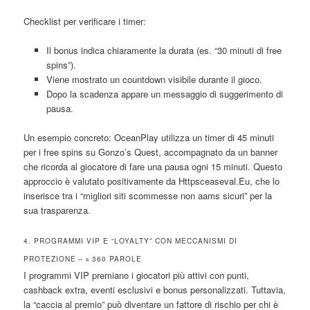
Checklist per verificare i timer:
Il bonus indica chiaramente la durata (es. “30 minuti di free
spins”).
Viene mostrato un countdown visibile durante il gioco.
Dopo la scadenza appare un messaggio di suggerimento di
pausa.
Un esempio concreto: OceanPlay utilizza un timer di 45 minuti
per i free spins su Gonzo’s Quest, accompagnato da un banner
che ricorda al giocatore di fare una pausa ogni 15 minuti. Questo
approccio è valutato positivamente da Httpsceaseval.Eu, che lo
inserisce tra i “migliori siti scommesse non aams sicuri” per la
sua trasparenza.
4. PROGRAMMI VIP E “LOYALTY” CON MECCANISMI DI
PROTEZIONE – ≈ 360 PAROLE
I programmi VIP premiano i giocatori più attivi con punti,
cashback extra, eventi esclusivi e bonus personalizzati. Tuttavia,
la “caccia al premio” può diventare un fattore di rischio per chi è