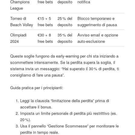
Champions
free bets
deposito
notifica
League
Torneo di
€15 + 5
25 % del
Blocco temporaneo e
Beach Volley
free bets
deposito
suggerimento di pausa
Olimpiadi
€30 + 8
35 % del
Avviso email e opzione
2024
free bets
deposito
auto‑esclusione
Queste soglie fungono da early‑warning per chi sta iniziando a
scommettere intensamente. Se la perdita supera la soglia, il
sistema invia un messaggio: “Hai superato il 30 % di perdita, ti
consigliamo di fare una pausa”.
Guida pratica per i principianti:
Leggi la clausola “limitazione della perdita” prima di
accettare il bonus.
Imposta un limite personale di perdita più restrittivo (es.
20 %).
Usa il pannello “Gestione Scommesse” per monitorare le
perdite in tempo reale.