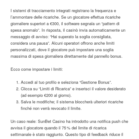
I sistemi di tracciamento integrati registrano la frequenza e
l’ammontare delle ricariche. Se un giocatore effettua ricariche
giornaliere superiori a €300, il software segnala un “pattern di
spesa anomalo”. In risposta, il casinò invia automaticamente un
messaggio di avviso: “Hai superato la soglia consigliata,
considera una pausa”. Alcuni operatori offrono anche limiti
personalizzati, dove il giocatore può impostare una soglia
massima di spesa giornaliera direttamente dal pannello bonus.
Ecco come impostare i limiti:
Accedi al tuo profilo e seleziona “Gestione Bonus”.
Clicca su “Limiti di Ricarica” e inserisci il valore desiderato
(ad esempio €200 al giorno).
Salva le modifiche; il sistema bloccherà ulteriori ricariche
finché non verrà revocato il limite.
Un caso reale: SunBet Casino ha introdotto una notifica push che
avvisa il giocatore quando il 75 % del limite di ricarica
settimanale è stato raggiunto. Questo tipo di feedback riduce il