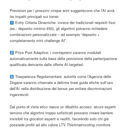
Previsioni per i prossimi cinque anni suggeriscono che l’AI avrà
tre impatti principali sui tornei:
Entry Criteria Dinamiche: invece dei tradizionali requisiti fissi
(es.: deposito minimo €50), gli algoritmi potranno richiedere
combinazioni personalizzate – ad esempio “deposito +
completamento mini challenge AI”.
Prize Pool Adaptive: i montepremi saranno modulati
automaticamente sulla base della previsione della partecipazione
qualificata derivante dalle offerte AI-targeted.
Trasparenza Regolamentare: autorità come l’Agenzia delle
Dogane saranno chiamate a definire linee guida etiche sull’uso
dell’AI nella distribuzione dei bonus per evitare discriminazioni
ingannevoli.
Dal punto di vista etico nasce un dibattito acceso: alcuni esperti
temono che algoritmi troppo sofisticati possano creare barriere
invisibili tra giocatori esperti e neofiti, favorendo solo chi già
possiede profili ad alto valore LTV.
Thistimeimvoting
monitora