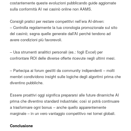
costantemente queste evoluzioni pubblicando guide aggiornate
sulla conformità AI nei casinò online non AAMS.
Consigli pratici per restare competitivi nell’era AI-driven:
– Controlla regolarmente la tua cronologia promozionale sul sito
del casinò; segna quelle generate dall’AI perché tendono ad
avere condizioni più favorevoli.
– Usa strumenti analitici personali (es.: fogli Excel) per
confrontare ROI delle diverse offerte ricevute negli ultimi mesi.
– Partecipa ai forum gestiti da community indipendenti – molti
membri condividono insight sulle logiche degli algoritmi prima che
diventino pubbliche.
Essere proattivi oggi significa prepararsi alle future dinamiche AI
prima che diventino standard industriale; così si potrà continuare
a trasformare ogni bonus – anche quello apparentemente
marginale – in un vero vantaggio competitivo nei tornei globali.
Conclusione