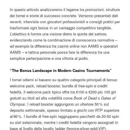
In questo articolo analizzeremo il legame tra promozioni, strutture
dei tornei e storie di successo concrete. Verranno presentati dati
recenti, interviste con giocatori professionisti e consigli pratici per
trasformare ogni bonus in un vantaggio competitivo tangibile.
L’obiettivo è fornire una visione dietro le quinte del settore,
evidenziando come la combinazione di conoscenza normativa –
ad esempio la differenza tra casinò online non AAMS e operatori
AAMS – e tattica personale possa fare la differenza tra una
semplice partecipazione e una vittoria al podio.
“The Bonus Landscape in Modern Casino Tournaments”
I tornei odierni si basano su quattro categorie principali di bonus:
welcome pack, reload booster, bundle di free‑spin e crediti
fedeltà. Il welcome pack tipico offre tra €100 e €200 più 100 giri
gratuiti su titoli ad alta volatilità come
Book of Dead
o
Gates of
Olympus
. I reload booster aggiungono un ulteriore 50 % sul
deposito settimanale, spesso limitato a giochi con RTP superiore
al 96 %. I bundle di free‑spin raggruppano pacchetti da 20‑50 spin
su slot selezionate, mentre i crediti fedeltà vengono assegnati in
base al livello della loyalty ladder (bronze‑silver‑gold‑VIP).