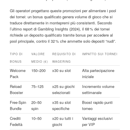
Gli operatori progettano queste promozioni per alimentare i pool
dei tornei: un bonus qualificato genera volume di gioco che si
traduce direttamente in montepremi più consistenti. Secondo
l’ultimo report di Gambling Insights (2024), il 68 % dei tornei
richiede un deposito qualificato tramite bonus per accedere al
pool principale, contro il 32 % che ammette solo depositi “nudi”.
TIPO DI
VALORE
REQUISITO DI
IMPATTO SUI TORNEI
BONUS
MEDIO (€)
WAGERING
Welcome
150–200
x30 su slot
Alta partecipazione
Pack
iniziale
Reload
75–125
x25 su giochi
Incremento volume
Booster
selezionati
settimanale
Free‑Spin
20–50
x35 su slot
Boost rapido punti
Bundle
spin
specifiche
torneo
Crediti
10–50
x20 su tutti i
Vantaggi esclusivi
Fedeltà
giochi
per VIP