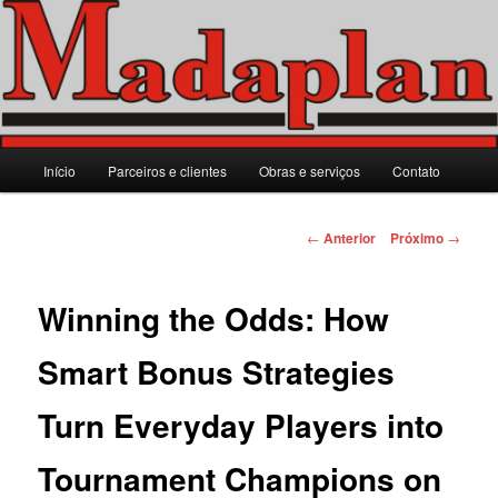
Pular
Engenharia, Construção e Incorporação Ltda.
para
Pesqu
o
conteúdo
Madaplan
principal
Menu
Início
Parceiros e clientes
Obras e serviços
Contato
principal
Navegação
←
Anterior
Próximo
→
de
posts
Winning the Odds: How
Smart Bonus Strategies
Turn Everyday Players into
Tournament Champions on