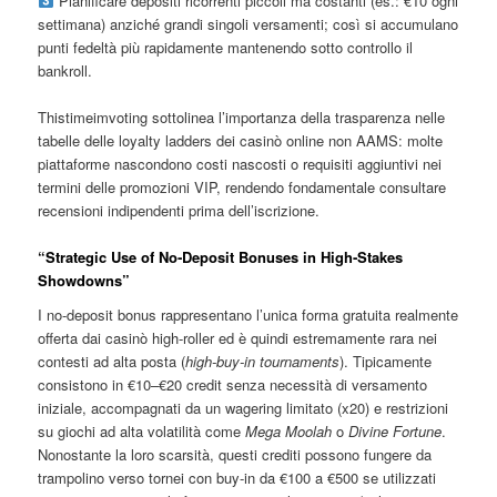
Pianificare depositi ricorrenti piccoli ma costanti (es.: €10 ogni
settimana) anziché grandi singoli versamenti; così si accumulano
punti fedeltà più rapidamente mantenendo sotto controllo il
bankroll.
Thistimeimvoting sottolinea l’importanza della trasparenza nelle
tabelle delle loyalty ladders dei casinò online non AAMS: molte
piattaforme nascondono costi nascosti o requisiti aggiuntivi nei
termini delle promozioni VIP, rendendo fondamentale consultare
recensioni indipendenti prima dell’iscrizione.
“Strategic Use of No‑Deposit Bonuses in High‑Stakes
Showdowns”
I no‑deposit bonus rappresentano l’unica forma gratuita realmente
offerta dai casinò high‑roller ed è quindi estremamente rara nei
contesti ad alta posta (
high‑buy‑in tournaments
). Tipicamente
consistono in €10–€20 credit senza necessità di versamento
iniziale, accompagnati da un wagering limitato (x20) e restrizioni
su giochi ad alta volatilità come
Mega Moolah
o
Divine Fortune
.
Nonostante la loro scarsità, questi crediti possono fungere da
trampolino verso tornei con buy‑in da €100 a €500 se utilizzati