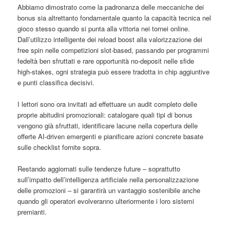
Abbiamo dimostrato come la padronanza delle meccaniche dei
bonus sia altrettanto fondamentale quanto la capacità tecnica nel
gioco stesso quando si punta alla vittoria nei tornei online.
Dall’utilizzo intelligente dei reload boost alla valorizzazione dei
free spin nelle competizioni slot‑based, passando per programmi
fedeltà ben sfruttati e rare opportunità no‑deposit nelle sfide
high‑stakes, ogni strategia può essere tradotta in chip aggiuntive
e punti classifica decisivi.
I lettori sono ora invitati ad effettuare un audit completo delle
proprie abitudini promozionali: catalogare quali tipi di bonus
vengono già sfruttati, identificare lacune nella copertura delle
offerte AI‑driven emergenti e pianificare azioni concrete basate
sulle checklist fornite sopra.
Restando aggiornati sulle tendenze future – soprattutto
sull’impatto dell’intelligenza artificiale nella personalizzazione
delle promozioni – si garantirà un vantaggio sostenibile anche
quando gli operatori evolveranno ulteriormente i loro sistemi
premianti.