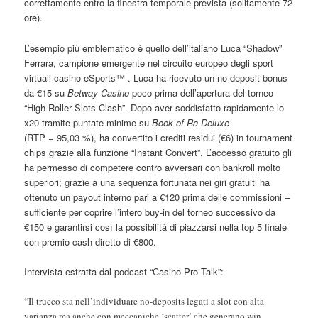
correttamente entro la finestra temporale prevista (solitamente 72
ore).
L’esempio più emblematico è quello dell’italiano Luca “Shadow”
Ferrara, campione emergente nel circuito europeo degli sport
virtuali casino‑eSports™ . Luca ha ricevuto un no‑deposit bonus
da €15 su
Betway Casino
poco prima dell’apertura del torneo
“High Roller Slots Clash”. Dopo aver soddisfatto rapidamente lo
x20 tramite puntate minime su
Book of Ra Deluxe
(RTP = 95,03 %), ha convertito i crediti residui (€6) in tournament
chips grazie alla funzione “Instant Convert”. L’accesso gratuito gli
ha permesso di competere contro avversari con bankroll molto
superiori; grazie a una sequenza fortunata nei giri gratuiti ha
ottenuto un payout interno pari a €120 prima delle commissioni –
sufficiente per coprire l’intero buy‑in del torneo successivo da
€150 e garantirsi così la possibilità di piazzarsi nella top 5 finale
con premio cash diretto di €800.
Intervista estratta dal podcast “Casino Pro Talk”:
“Il trucco sta nell’individuare no‑deposits legati a slot con alta
varianza ma anche con meccaniche ‘scatter’ che generano win