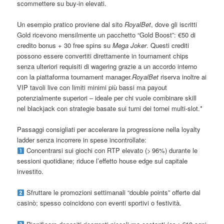
scommettere su buy‑in elevati.
Un esempio pratico proviene dal sito
RoyalBet
, dove gli iscritti
Gold ricevono mensilmente un pacchetto “Gold Boost”: €50 di
credito bonus + 30 free spins su
Mega Joker
. Questi crediti
possono essere convertiti direttamente in tournament chips
senza ulteriori requisiti di wagering grazie a un accordo interno
con la piattaforma tournament manager.
RoyalBet
riserva inoltre ai
VIP tavoli live con limiti minimi più bassi ma payout
potenzialmente superiori – ideale per chi vuole combinare skill
nel blackjack con strategie basate sui turni dei tornei multi‑slot.*
Passaggi consigliati per accelerare la progressione nella loyalty
ladder senza incorrere in spese incontrollate:
Concentrarsi sui giochi con RTP elevato (> 96%) durante le
sessioni quotidiane; riduce l’effetto house edge sul capitale
investito.
Sfruttare le promozioni settimanali “double points” offerte dal
casinò; spesso coincidono con eventi sportivi o festività.