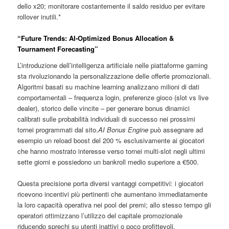
dello x20; monitorare costantemente il saldo residuo per evitare
rollover inutili.*
“Future Trends: AI‑Optimized Bonus Allocation &
Tournament Forecasting”
L’introduzione dell’intelligenza artificiale nelle piattaforme gaming
sta rivoluzionando la personalizzazione delle offerte promozionali.
Algoritmi basati su machine learning analizzano milioni di dati
comportamentali – frequenza login, preferenze gioco (slot vs live
dealer), storico delle vincite – per generare bonus dinamici
calibrati sulle probabilità individuali di successo nei prossimi
tornei programmati dal sito.
AI Bonus Engine
può assegnare ad
esempio un reload boost del 200 % esclusivamente ai giocatori
che hanno mostrato interesse verso tornei multi-slot negli ultimi
sette giorni e possiedono un bankroll medio superiore a €500.
Questa precisione porta diversi vantaggi competitivi: i giocatori
ricevono incentivi più pertinenti che aumentano immediatamente
la loro capacità operativa nei pool dei premi; allo stesso tempo gli
operatori ottimizzano l’utilizzo del capitale promozionale
riducendo sprechi su utenti inattivi o poco profittevoli.