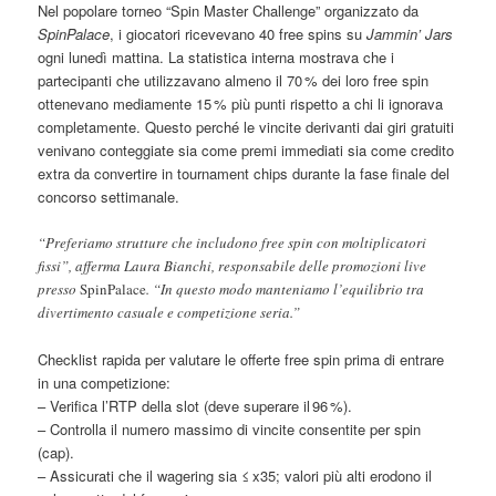
Nel popolare torneo “Spin Master Challenge” organizzato da
SpinPalace
, i giocatori ricevevano 40 free spins su
Jammin’ Jars
ogni lunedì mattina. La statistica interna mostrava che i
partecipanti che utilizzavano almeno il 70 % dei loro free spin
ottenevano mediamente 15 % più punti rispetto a chi li ignorava
completamente. Questo perché le vincite derivanti dai giri gratuiti
venivano conteggiate sia come premi immediati sia come credito
extra da convertire in tournament chips durante la fase finale del
concorso settimanale.
“Preferiamo strutture che includono free spin con moltiplicatori
fissi”, afferma Laura Bianchi, responsabile delle promozioni live
presso
SpinPalace
. “In questo modo manteniamo l’equilibrio tra
divertimento casuale e competizione seria.”
Checklist rapida per valutare le offerte free spin prima di entrare
in una competizione:
– Verifica l’RTP della slot (deve superare il 96 %).
– Controlla il numero massimo di vincite consentite per spin
(cap).
– Assicurati che il wagering sia ≤ x35; valori più alti erodono il