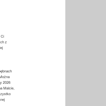
posts
 Ci
ych z
ej
 bębnach
 Można
ny 2026
na Malcie,
szystko
anej