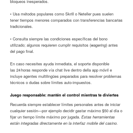
bloqueos inesperados.
• Usa métodos populares como Skrill o Neteller pues suelen
tener tiempos menores comparados con transferencias bancarias
tradicionales.
• Consulta siempre las condiciones específicas del bono
utilizado; algunos requieren cumplir requisitos (
wagering
) antes
del pago final.
En caso necesites ayuda inmediata, el soporte disponible
las 24 horas responde vía chat live dentro della app móvil e
incluye agentes multilingües preparados para resolver problemas
técnicos o dudas sobre límites auto‑impuestos.
Juego responsable: mantén el control mientras te diviertes
Recuerda siempre establecer límites personales antes de iniciar
cualquier sesión—por ejemplo decidir gastar máximo $50 al día o
fijar un tiempo límite máximo por jugada.
Estas herramientas
están integradas directamente en la interfaz mobile del casino.