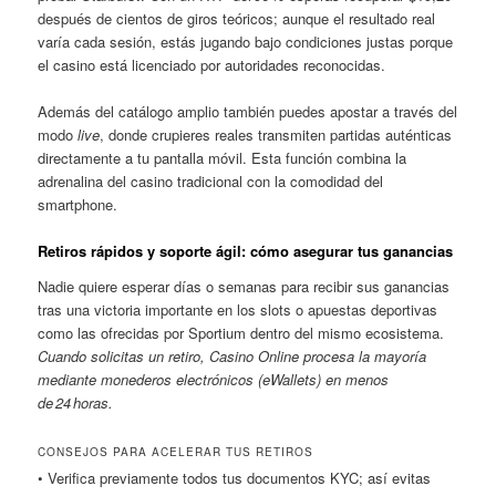
después de cientos de giros teóricos; aunque el resultado real
varía cada sesión, estás jugando bajo condiciones justas porque
el casino está licenciado por autoridades reconocidas.
Además del catálogo amplio también puedes apostar a través del
modo
live
, donde crupieres reales transmiten partidas auténticas
directamente a tu pantalla móvil. Esta función combina la
adrenalina del casino tradicional con la comodidad del
smartphone.
Retiros rápidos y soporte ágil: cómo asegurar tus ganancias
Nadie quiere esperar días o semanas para recibir sus ganancias
tras una victoria importante en los slots o apuestas deportivas
como las ofrecidas por Sportium dentro del mismo ecosistema.
Cuando solicitas un retiro, Casino Online procesa la mayoría
mediante monederos electrónicos (eWallets) en menos
de 24 horas.
CONSEJOS PARA ACELERAR TUS RETIROS
• Verifica previamente todos tus documentos KYC; así evitas