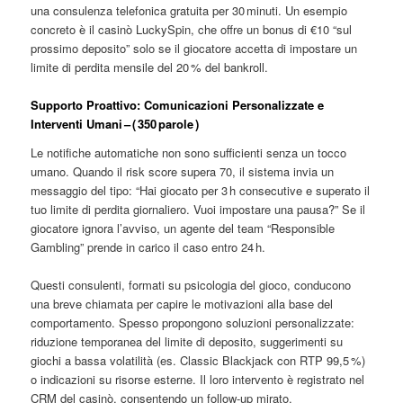
una consulenza telefonica gratuita per 30 minuti. Un esempio
concreto è il casinò LuckySpin, che offre un bonus di €10 “sul
prossimo deposito” solo se il giocatore accetta di impostare un
limite di perdita mensile del 20 % del bankroll.
Supporto Proattivo: Comunicazioni Personalizzate e
Interventi Umani – ( 350 parole )
Le notifiche automatiche non sono sufficienti senza un tocco
umano. Quando il risk score supera 70, il sistema invia un
messaggio del tipo: “Hai giocato per 3 h consecutive e superato il
tuo limite di perdita giornaliero. Vuoi impostare una pausa?” Se il
giocatore ignora l’avviso, un agente del team “Responsible
Gambling” prende in carico il caso entro 24 h.
Questi consulenti, formati su psicologia del gioco, conducono
una breve chiamata per capire le motivazioni alla base del
comportamento. Spesso propongono soluzioni personalizzate:
riduzione temporanea del limite di deposito, suggerimenti su
giochi a bassa volatilità (es. Classic Blackjack con RTP 99,5 %)
o indicazioni su risorse esterne. Il loro intervento è registrato nel
CRM del casinò, consentendo un follow‑up mirato.