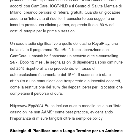
accordi con GamCare, IOGT‑NLD e il Centro di Salute Mentale di
Milano, creando percorsi di referral gratuiti. Quando un giocatore
accetta un’intervista di rischio, il consulente può suggerire un
incontro presso una clinica partner, coprendo fino al 80 % dei
costi di terapia per le prime 5 sessioni.
Un caso studio significativo è quello del casinò RoyalPlay, che
ha lanciato il programma “SafeBet”. In collaborazione con
GamCare, il casinò ha finanziato un servizio di tele‑counselling
24/7. Dopo 12 mesi, le segnalazioni di dipendenza sono diminuite
del 25 % rispetto all’anno precedente, e il tasso di
auto‑esclusione è aumentato del 15 %. Il successo è stato
attribuito a una comunicazione trasparente e a incentivi concreti,
come la restituzione del 10 % dei depositi persi per i giocatori che
completano il percorso di cura.
Httpswww.Epp2024.Eu ha incluso questo modello nella sua “lista
casino online non AAMS” come best practice, evidenziando
l’importanza di misure tangibili oltre la semplice policy.
Strategie di Pianificazione a Lungo Termine per un Ambiente