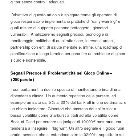
glitter senza controlli adeguati.
L’obiettivo di questo articolo è spiegare come gli operatori di
gioco responsabile implementano pratiche di “early‑warning” e
quali misure di supporto possono proteggere i giocatori
vulnerabili. Analizzeremo segnali precoci, tecnologie di
monitoraggio, politiche di autolimitazione, interventi umani,
partnership con enti di salute mentale e, infine, una roadmap di
pianificazione a lungo termine per garantire un ambiente di gioco
sicuro e sostenibile.
Segnali Precoce di Problematicità nel Gioco Online –
( 280 parole )
I comportamenti a rischio spesso si manifestano prima di una
dipendenza clinica. Un aumento repentino delle puntate, ad
esempio un salto dal 5 % al 20 % del bankroll in una settimana, è
un chiaro indicatore. Giocatori che passano dal solito slot a
bassa volatilità come Starburst a titoli ad alta volatilità come
Book of Dead per cercare un jackpot di 10 000 € mostrano una
tendenza a inseguire il “big win”. Un altro segnale è il gioco fuori
orario: sessioni che si estendono oltre le 02:00 h, soprattutto su