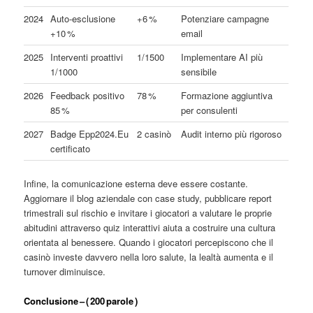
2024
Auto‑esclusione
+6 %
Potenziare campagne
+10 %
email
2025
Interventi proattivi
1/1500
Implementare AI più
1/1000
sensibile
2026
Feedback positivo
78 %
Formazione aggiuntiva
85 %
per consulenti
2027
Badge Epp2024.Eu
2 casinò
Audit interno più rigoroso
certificato
Infine, la comunicazione esterna deve essere costante.
Aggiornare il blog aziendale con case study, pubblicare report
trimestrali sul rischio e invitare i giocatori a valutare le proprie
abitudini attraverso quiz interattivi aiuta a costruire una cultura
orientata al benessere. Quando i giocatori percepiscono che il
casinò investe davvero nella loro salute, la lealtà aumenta e il
turnover diminuisce.
Conclusione – ( 200 parole )