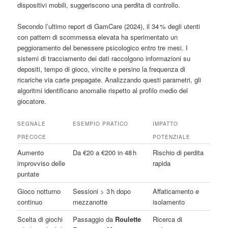
dispositivi mobili, suggeriscono una perdita di controllo.
Secondo l’ultimo report di GamCare (2024), il 34 % degli utenti
con pattern di scommessa elevata ha sperimentato un
peggioramento del benessere psicologico entro tre mesi. I
sistemi di tracciamento dei dati raccolgono informazioni su
depositi, tempo di gioco, vincite e persino la frequenza di
ricariche via carte prepagate. Analizzando questi parametri, gli
algoritmi identificano anomalie rispetto al profilo medio del
giocatore.
SEGNALE
ESEMPIO PRATICO
IMPATTO
PRECOCE
POTENZIALE
Aumento
Da €20 a €200 in 48 h
Rischio di perdita
improvviso delle
rapida
puntate
Gioco notturno
Sessioni > 3 h dopo
Affaticamento e
continuo
mezzanotte
isolamento
Scelta di giochi
Passaggio da
Roulette
Ricerca di