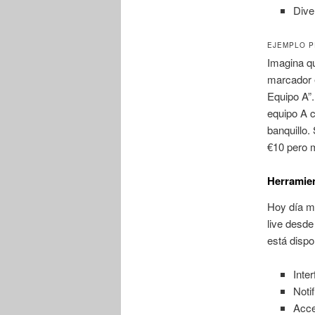
Dive
EJEMPLO P
Imagina qu
marcador 
Equipo A”.
equipo A c
banquillo.
€10 pero m
Herramien
Hoy día mu
live desde
está dispo
Inte
Noti
Acce