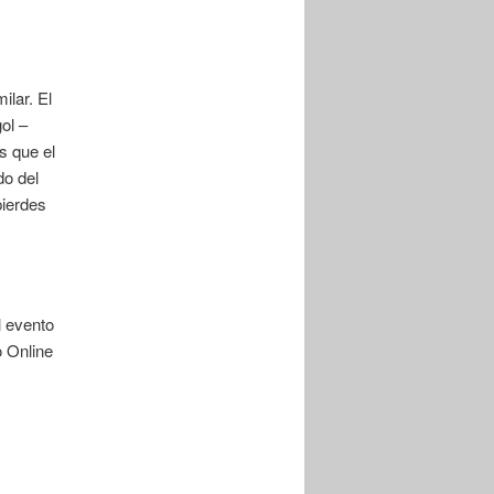
ilar. El
ol –
s que el
do del
pierdes
l evento
o Online