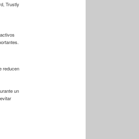
d, Trustly
 activos
portantes.
ue reducen
durante un
evitar