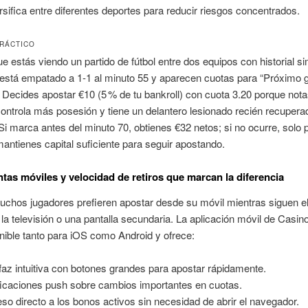
rsifica entre diferentes deportes para reducir riesgos concentrados.
RÁCTICO
e estás viendo un partido de fútbol entre dos equipos con historial sim
está empatado a 1‑1 al minuto 55 y aparecen cuotas para “Próximo g
 Decides apostar €10 (5 % de tu bankroll) con cuota 3.20 porque nota
ontrola más posesión y tiene un delantero lesionado recién recupera
 Si marca antes del minuto 70, obtienes €32 netos; si no ocurre, solo 
antienes capital suficiente para seguir apostando.
tas móviles y velocidad de retiros que marcan la diferencia
chos jugadores prefieren apostar desde su móvil mientras siguen e
 la televisión o una pantalla secundaria. La aplicación móvil de Casin
nible tanto para iOS como Android y ofrece:
rfaz intuitiva con botones grandes para apostar rápidamente.
ficaciones push sobre cambios importantes en cuotas.
so directo a los bonos activos sin necesidad de abrir el navegador.