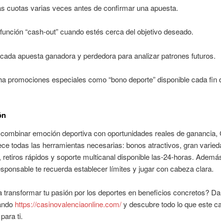
as cuotas varias veces antes de confirmar una apuesta.
la función “cash‑out” cuando estés cerca del objetivo deseado.
 cada apuesta ganadora y perdedora para analizar patrones futuros.
ha promociones especiales como “bono deporte” disponible cada fin 
ón
 combinar emoción deportiva con oportunidades reales de ganancia,
ece todas las herramientas necesarias: bonos atractivos, gran varied
retiros rápidos y soporte multicanal disponible las‑24‑horas. Ademá
sponsable te recuerda establecer límites y jugar con cabeza clara.
a transformar tu pasión por los deportes en beneficios concretos? Da
tando
https://casinovalenciaonline.com/
y descubre todo lo que este ca
para ti.