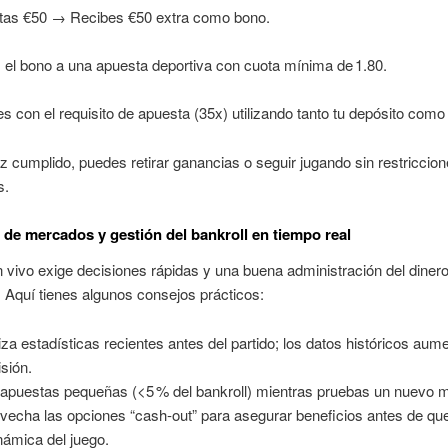
tas €50 → Recibes €50 extra como bono.
 el bono a una apuesta deportiva con cuota mínima de 1.80.
 con el requisito de apuesta (35x) utilizando tanto tu depósito como 
 cumplido, puedes retirar ganancias o seguir jugando sin restriccio
s.
 de mercados y gestión del bankroll en tiempo real
 vivo exige decisiones rápidas y una buena administración del diner
. Aquí tienes algunos consejos prácticos:
iza estadísticas recientes antes del partido; los datos históricos aum
isión.
apuestas pequeñas (<5 % del bankroll) mientras pruebas un nuevo 
vecha las opciones “cash‑out” para asegurar beneficios antes de q
inámica del juego.