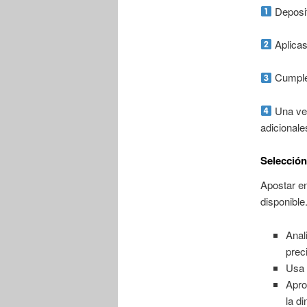
Deposi
Aplicas
Cumples
Una vez
adicionale
Selección
Apostar en
disponible
Anal
prec
Usa 
Apro
la d