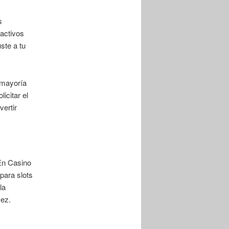
s
activos
ste a tu
 mayoría
icitar el
vertir
 En Casino
 para slots
la
vez.