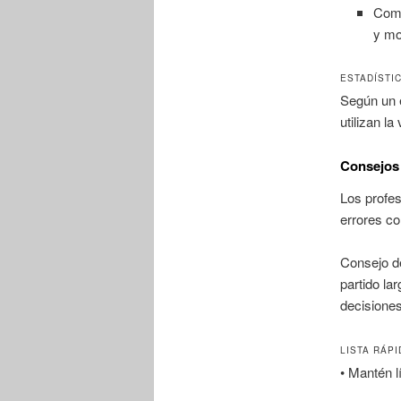
Comp
y mo
ESTADÍSTI
Según un e
utilizan l
Consejos 
Los profes
errores c
Consejo de
partido la
decisiones
LISTA RÁP
• Mantén l