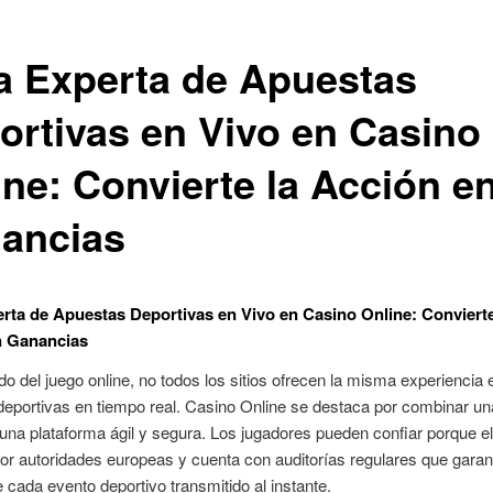
a Experta de Apuestas
ortivas en Vivo en Casino
ine: Convierte la Acción e
ancias
rta de Apuestas Deportivas en Vivo en Casino Online: Convierte
n Ganancias
o del juego online, no todos los sitios ofrecen la misma experiencia 
eportivas en tiempo real. Casino Online se destaca por combinar una
 una plataforma ágil y segura. Los jugadores pueden confiar porque el 
or autoridades europeas y cuenta con auditorías regulares que garant
 cada evento deportivo transmitido al instante.