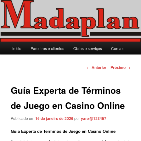
Pular
Engenharia, Construção e Incorporação Ltda.
para
Pesqu
o
conteúdo
Madaplan
principal
Menu
Início
Parceiros e clientes
Obras e serviços
Contato
principal
Navegação
←
Anterior
Próximo
→
de
posts
Guía Experta de Términos
de Juego en Casino Online
Publicado em
16 de janeiro de 2026
por
yanz@123457
Guía Experta de Términos de Juego en Casino Online