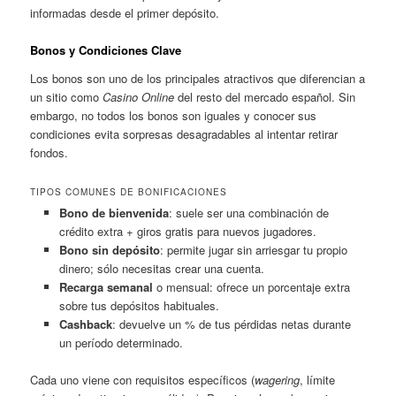
informadas desde el primer depósito.
Bonos y Condiciones Clave
Los bonos son uno de los principales atractivos que diferencian a
un sitio como
Casino Online
del resto del mercado español. Sin
embargo, no todos los bonos son iguales y conocer sus
condiciones evita sorpresas desagradables al intentar retirar
fondos.
TIPOS COMUNES DE BONIFICACIONES
Bono de bienvenida
: suele ser una combinación de
crédito extra + giros gratis para nuevos jugadores.
Bono sin depósito
: permite jugar sin arriesgar tu propio
dinero; sólo necesitas crear una cuenta.
Recarga semanal
o mensual: ofrece un porcentaje extra
sobre tus depósitos habituales.
Cashback
: devuelve un % de tus pérdidas netas durante
un período determinado.
Cada uno viene con requisitos específicos (
wagering
, límite