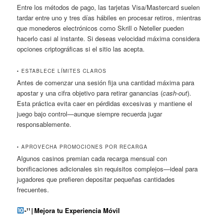
Entre los métodos de pago, las tarjetas Visa/Mastercard suelen
tardar entre uno y tres días hábiles en procesar retiros, mientras
que monederos electrónicos como Skrill o Neteller pueden
hacerlo casi al instante. Si deseas velocidad máxima considera
opciones criptográficas si el sitio las acepta.
• ESTABLECE LÍMITES CLAROS
Antes de comenzar una sesión fija una cantidad máxima para
apostar y una cifra objetivo para retirar ganancias (
cash‑out
).
Esta práctica evita caer en pérdidas excesivas y mantiene el
juego bajo control—aunque siempre recuerda jugar
responsablemente.
• APROVECHA PROMOCIONES POR RECARGA
Algunos casinos premian cada recarga mensual con
bonificaciones adicionales sin requisitos complejos—ideal para
jugadores que prefieren depositar pequeñas cantidades
frecuentes.
‑¹¹ | Mejora tu Experiencia Móvil