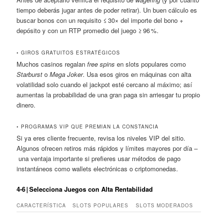
tiempo deberás jugar antes de poder retirar). Un buen cálculo es
buscar bonos con un requisito ≤ 30× del importe del bono +
depósito y con un RTP promedio del juego ≥ 96 %.
• GIROS GRATUITOS ESTRATÉGICOS
Muchos casinos regalan
free spins
en slots populares como
Starburst
o
Mega Joker
. Usa esos giros en máquinas con alta
volatilidad solo cuando el jackpot esté cercano al máximo; así
aumentas la probabilidad de una gran paga sin arriesgar tu propio
dinero.
• PROGRAMAS VIP QUE PREMIAN LA CONSTANCIA
Si ya eres cliente frecuente, revisa los niveles VIP del sitio.
Algunos ofrecen retiros más rápidos y límites mayores por día –
una ventaja importante si prefieres usar métodos de pago
instantáneos como wallets electrónicas o criptomonedas.
4‑6 | Selecciona Juegos con Alta Rentabilidad
CARACTERÍSTICA
SLOTS POPULARES
SLOTS MODERADOS