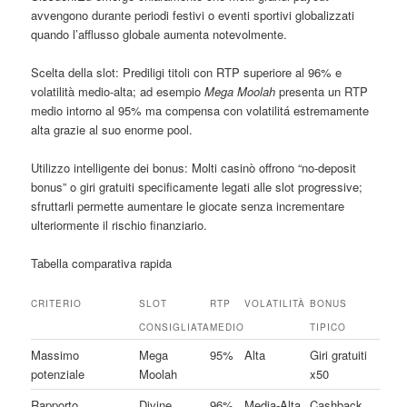
avvengono durante periodi festivi o eventi sportivi globalizzati
quando l’afflusso globale aumenta notevolmente.
Scelta della slot: Prediligi titoli con RTP superiore al 96% e
volatilità medio‑alta; ad esempio
Mega Moolah
presenta un RTP
medio intorno al 95% ma compensa con volatilitá estremamente
alta grazie al suo enorme pool.
Utilizzo intelligente dei bonus: Molti casinò offrono “no‑deposit
bonus” o giri gratuiti specificamente legati alle slot progressive;
sfruttarli permette aumentare le giocate senza incrementare
ulteriormente il rischio finanziario.
Tabella comparativa rapida
CRITERIO
SLOT
RTP
VOLATILITÀ
BONUS
CONSIGLIATA
MEDIO
TIPICO
Massimo
Mega
95%
Alta
Giri gratuiti
potenziale
Moolah
x50
Rapporto
Divine
96%
Media‑Alta
Cashback