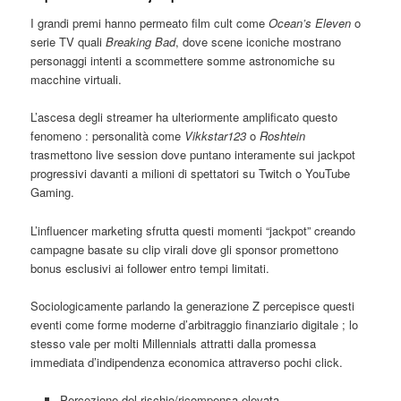
I grandi premi hanno permeato film cult come
Ocean’s Eleven
o
serie TV quali
Breaking Bad
, dove scene iconiche mostrano
personaggi intenti a scommettere somme astronomiche su
macchine virtuali.
L’ascesa degli streamer ha ulteriormente amplificato questo
fenomeno : personalità come
Vikkstar123
o
Roshtein
trasmettono live session dove puntano interamente sui jack­pot
progressivi davanti a milioni di spettatori su Twitch o YouTube
Gaming.
L’influencer marketing sfrutta questi momenti “jackpot” creando
campagne basate su clip virali dove gli sponsor promettono
bonus esclusivi ai follower entro tempi limitati.
Sociologicamente parlando la generazione Z percepisce questi
eventi come forme moderne d’arbitraggio finanziario digitale ; lo
stesso vale per molti Millennials attratti dalla promessa
immediata d’indipendenza economica attraverso pochi click.
Percezione del rischio/ricompensa elevata