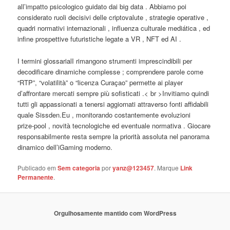
all’impatto psicologico guidato dai big data . Abbiamo poi
considerato ruoli decisivi delle criptovalute , strategie operative ,
quadri normativi internazionali , influenza culturale mediática , ed
infine prospettive futuristiche legate a VR , NFT ed AI .
I termini glossarialI rimangono strumenti imprescindibili per
decodificare dinamiche complesse ; comprendere parole come
“RTP”, “volatilità” o “licenza Curaçao” permette ai player
d’affrontare mercati sempre più sofisticati .< br >Invitiamo quindi
tutti gli appassionati a tenersi aggiornati attraverso fonti affidabili
quale Sissden.Eu , monitorando costantemente evoluzioni
prize‑pool , novità tecnologiche ed eventuale normativa . Giocare
responsabilmente resta sempre la priorità assoluta nel panorama
dinamico dell’iGaming moderno.
Publicado em
Sem categoria
por
yanz@123457
. Marque
Link
Permanente
.
Orgulhosamente mantido com WordPress