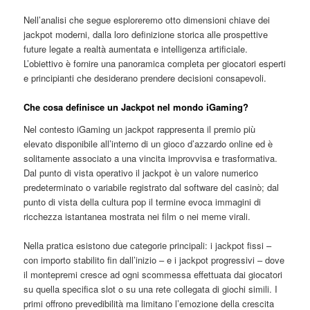
Nell’analisi che segue esploreremo otto dimensioni chiave dei
jackpot moderni, dalla loro definizione storica alle prospettive
future legate a realtà aumentata e intelligenza artificiale.
L’obiettivo è fornire una panoramica completa per giocatori esperti
e principianti che desiderano prendere decisioni consapevoli.
Che cosa definisce un Jackpot nel mondo iGaming?
Nel contesto iGaming un jackpot rappresenta il premio più
elevato disponibile all’interno di un gioco d’azzardo online ed è
solitamente associato a una vincita improvvisa e trasformativa.
Dal punto di vista operativo il jackpot è un valore numerico
predeterminato o variabile registrato dal software del casinò; dal
punto di vista della cultura pop il termine evoca immagini di
ricchezza istantanea mostrata nei film o nei meme virali.
Nella pratica esistono due categorie principali: i jackpot fissi –
con importo stabilito fin dall’inizio – e i jackpot progressivi – dove
il montepremi cresce ad ogni scommessa effettuata dai giocatori
su quella specifica slot o su una rete collegata di giochi simili. I
primi offrono prevedibilità ma limitano l’emozione della crescita