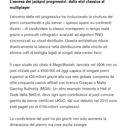
L’ascesa dei jackpot progressivi: dalla slot classica al
multiplayer
L’avvento delle reti progressive ha rivoluzionato la struttura dei
premi consentendo a più server – spesso sparsi su continenti
diversi – di condividere lo stesso montepremi in tempo reale
grazie a protocolli crittografici avanzati ed algoritmi RNG
sincronizzati su cloud distribuito. Questa architettura riduce
drasticamente la latenza nella distribuzione delle vincite ed
elimina colli di bottiglia legati ai singoli data‑center fisici.
Il caso studio più citato è Mega Moolah, lanciata nel 2006 con un
pool iniziale pari a €500 000 ed oggi capace di erogare premi
superiori ai €20 milioni grazie alla sua rete globale composta da
oltre cinquanta casinò affiliati con licenza Curaçao o Malta
Gaming Authority (MGA). Un altro esempio notevole è Hall of
Gods della NetEnt, dove ogni spin contribuisce al pool comune
gestito da server certificati UKGC; dal suo debutto nel 2010 sono
stati pagati più di €150 milioni complessivi.
La condivisione del pool tra più giochi non solo aumenta la
dimensione del premio ma crea anche sinergie