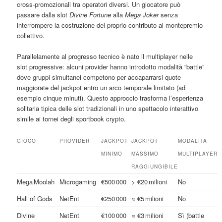
cross‑promozionali tra operatori diversi. Un giocatore può
passare dalla slot
Divine Fortune
alla
Mega Joker
senza
interrompere la costruzione del proprio contributo al montepremio
collettivo.
Parallelamente al progresso tecnico è nato il multiplayer nelle
slot progressive: alcuni provider hanno introdotto modalità “battle”
dove gruppi simultanei competono per accaparrarsi quote
maggiorate del jackpot entro un arco temporale limitato (ad
esempio cinque minuti). Questo approccio trasforma l’esperienza
solitaria tipica delle slot tradizionali in uno spettacolo interattivo
simile ai tornei degli sportbook crypto.
GIOCO
PROVIDER
JACKPOT
JACKPOT
MODALITÀ
MINIMO
MASSIMO
MULTIPLAYER
RAGGIUNGIBILE
Mega Moolah
Microgaming
€500 000
> €20 milioni
No
Hall of Gods
NetEnt
€250 000
≈ €5 milioni
No
Divine
NetEnt
€100 000
≈ €3 milioni
Sì (battle