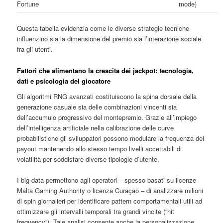
Fortune
mode)
Questa tabella evidenzia come le diverse strategie tecniche
influenzino sia la dimensione del premio sia l’interazione sociale
fra gli utenti.
Fattori che alimentano la crescita dei jackpot: tecnologia,
dati e psicologia del giocatore
Gli algoritmi RNG avanzati costituiscono la spina dorsale della
generazione casuale sia delle combinazioni vincenti sia
dell’accumulo progressivo del montepremio. Grazie all’impiego
dell’intelligenza artificiale nella calibrazione delle curve
probabilistiche gli sviluppatori possono modulare la frequenza dei
payout mantenendo allo stesso tempo livelli accettabili di
volatilità per soddisfare diverse tipologie d’utente.
I big data permettono agli operatori – spesso basati su licenze
Malta Gaming Authority o licenza Curaçao – di analizzare milioni
di spin giornalieri per identificare pattern comportamentali utili ad
ottimizzare gli intervalli temporali tra grandi vincite (“hit
frequency”). Tale analisi consente anche la personalizzazione