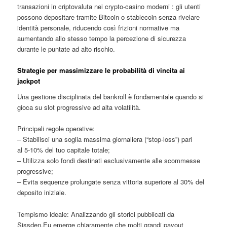
transazioni in criptovaluta nei crypto‑casino moderni : gli utenti
possono depositare tramite Bitcoin o stablecoin senza rivelare
identità personale, riducendo così frizioni normative ma
aumentando allo stesso tempo la percezione di sicurezza
durante le puntate ad alto rischio.
Strategie per massimizzare le probabilità di vincita ai
jackpot
Una gestione disciplinata del bankroll è fondamentale quando si
gioca su slot progressive ad alta volatilità.
Principali regole operative:
– Stabilisci una soglia massima giornaliera (“stop‑loss”) pari
al 5‑10% del tuo capitale totale;
– Utilizza solo fondi destinati esclusivamente alle scommesse
progressive;
– Evita sequenze prolungate senza vittoria superiore al 30% del
deposito iniziale.
Tempismo ideale: Analizzando gli storici pubblicati da
Sissden.Eu emerge chiaramente che molti grandi payout