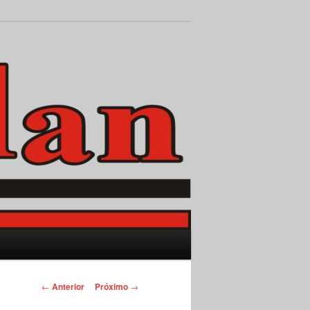
Pesquisar
Navegação
←
Anterior
Próximo
→
de