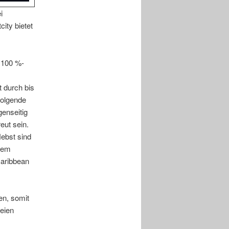
i
ity bietet
r 100 %-
t durch bis
folgende
genseitig
eut sein.
Nebst sind
rem
Caribbean
en, somit
eien