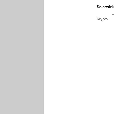
So erwirk
Krypto-