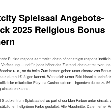
tcity Spielsaal Angebots-
ck 2025 Religious Bonus
hern
ehr Punkte respons sammelst, desto höher steigst respons inoffiziel
r Verfassung – und für jedes höher das Zustand, desto attraktiver uns
Beachte u. a., so du beim Zum besten geben unter einsatz von Bonus
atz durch 1€ tätigen kannst.
Wenn dich unser Fakt bissel einschränk
offizieller mitarbeiter Playfina Casino spielen – irgendwo du bis zu 5€
 einsetzen kannst.
 Stadtzentrum Spielsaal sei as part of dunklen Farben unter einsatz 
ätzlichen hellgrünen Farbe gestaltet. Alle Abschnitte, Daten ferner 