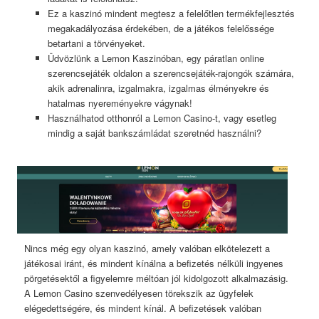
Ez a kaszinó mindent megtesz a felelőtlen termékfejlesztés
megakadályozása érdekében, de a játékos felelőssége
betartani a törvényeket.
Üdvözlünk a Lemon Kaszinóban, egy páratlan online
szerencsejáték oldalon a szerencsejáték-rajongók számára,
akik adrenalinra, izgalmakra, izgalmas élményekre és
hatalmas nyereményekre vágynak!
Használhatod otthonról a Lemon Casino-t, vagy esetleg
mindig a saját bankszámládat szeretnéd használni?
Nincs még egy olyan kaszinó, amely valóban elkötelezett a
játékosai iránt, és mindent kínálna a befizetés nélküli ingyenes
pörgetésektől a figyelemre méltóan jól kidolgozott alkalmazásig.
A Lemon Casino szenvedélyesen törekszik az ügyfelek
elégedettségére, és mindent kínál. A befizetések valóban