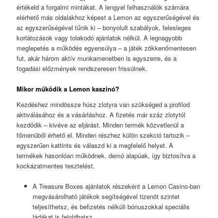
értékeld a forgalmi mintákat. A lengyel felhasználók számára
elérhető más oldalakhoz képest a Lemon az egyszerűségével és
az egyszerűségével tűnik ki – bonyolult szabályok, felesleges
korlátozások vagy tolakodó ajánlatok nélkül. A legnagyobb
meglepetés a működés egyensúlya – a játék zökkenőmentesen
fut, akár három aktív munkamenetben is egyszerre, és a
fogadási előzmények rendszeresen frissülnek.
Mikor működik a Lemon kaszinó?
Kezdéshez mindössze húsz zlotyra van szükséged a profilod
aktiválásához és a vásárláshoz. A fizetés már száz zlotytól
kezdődik – kivéve az eljárást. Minden termék közvetlenül a
főmenüből érhető el. Minden részhez külön szekció tartozik –
egyszerűen kattints és válaszd ki a megfelelő helyet. A
termékek hasonlóan működnek, demó alapúak, így biztosítva a
kockázatmentes tesztelést.
A Treasure Boxes ajánlatok részeként a Lemon Casino-ban
megvásárolható játékok segítségével tizenöt szintet
teljesíthetsz, és befizetés nélküli bónuszokkal speciális
ládákat is feloldhatsz.