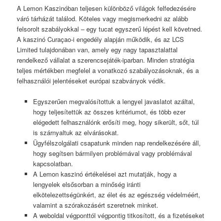
A Lemon Kaszinóban teljesen különböző világok felfedezésére
váró tárházát találod. Köteles vagy megismerkedni az alább
felsorolt ​​szabályokkal – egy tucat egyszerű lépést kell követned.
A kaszinó Curaçao-i engedély alapján működik, és az LCS
Limited tulajdonában van, amely egy nagy tapasztalattal
rendelkező vállalat a szerencsejáték-iparban.
Minden stratégia
teljes mértékben megfelel a vonatkozó szabályozásoknak, és a
felhasználói jelentéseket európai szabványok védik.
Egyszerűen megvalósítottuk a lengyel javaslatot azáltal,
hogy teljesítettük az összes kritériumot, és több ezer
elégedett felhasználónk erősíti meg, hogy sikerült, sőt, túl
is szárnyaltuk az elvárásokat.
Ügyfélszolgálati csapatunk minden nap rendelkezésére áll,
hogy segítsen bármilyen problémával vagy problémával
kapcsolatban.
A Lemon kaszinó értékelései azt mutatják, hogy a
lengyelek elsősorban a minőség iránti
elkötelezettségünkért, az élet és az egészség védelméért,
valamint a szórakozásért szeretnek minket.
A weboldal végponttól végpontig titkosított, és a fizetéseket