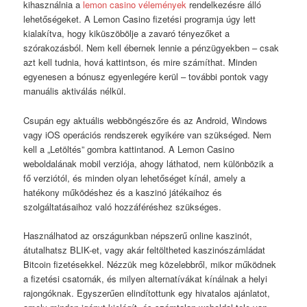
kihasználnia a
lemon casino vélemények
rendelkezésre álló
lehetőségeket. A Lemon Casino fizetési programja úgy lett
kialakítva, hogy kiküszöbölje a zavaró tényezőket a
szórakozásból. Nem kell ébernek lennie a pénzügyekben – csak
azt kell tudnia, hová kattintson, és mire számíthat. Minden
egyenesen a bónusz egyenlegére kerül – további pontok vagy
manuális aktiválás nélkül.
Csupán egy aktuális webböngészőre és az Android, Windows
vagy iOS operációs rendszerek egyikére van szükséged. Nem
kell a „Letöltés” ​​gombra kattintanod. A Lemon Casino
weboldalának mobil verziója, ahogy láthatod, nem különbözik a
fő verziótól, és minden olyan lehetőséget kínál, amely a
hatékony működéshez és a kaszinó játékaihoz és
szolgáltatásaihoz való hozzáféréshez szükséges.
Használhatod az országunkban népszerű online kaszinót,
átutalhatsz BLIK-et, vagy akár feltöltheted kaszinószámládat
Bitcoin fizetésekkel. Nézzük meg közelebbről, mikor működnek
a fizetési csatornák, és milyen alternatívákat kínálnak a helyi
rajongóknak. Egyszerűen elindítottunk egy hivatalos ajánlatot,