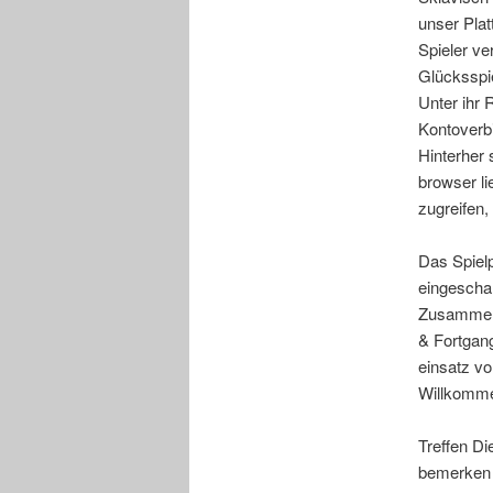
unser Plat
Spieler ve
Glücksspi
Unter ihr 
Kontoverb
Hinterher 
browser li
zugreifen,
Das Spielp
eingeschal
Zusammena
& Fortgang
einsatz v
Willkommen
Treffen Di
bemerken 