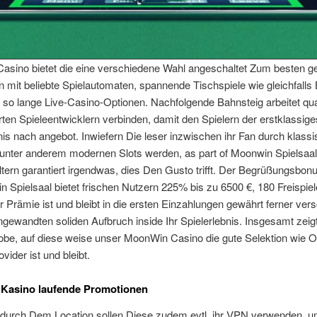
asino bietet die eine verschiedene Wahl angeschaltet Zum besten g
it beliebte Spielautomaten, spannende Tischspiele wie gleichfalls 
 so lange Live-Casino-Optionen. Nachfolgende Bahnsteig arbeitet qu
en Spieleentwicklern verbinden, damit den Spielern der erstklassige
nis nach angebot. Inwiefern Die leser inzwischen ihr Fan durch klass
unter anderem modernen Slots werden, as part of Moonwin Spielsaal
ern garantiert irgendwas, dies Den Gusto trifft. Der Begrüßungsbonu
 Spielsaal bietet frischen Nutzern 225% bis zu 6500 €, 180 Freispiel
r Prämie ist und bleibt in die ersten Einzahlungen gewährt ferner vers
gewandten soliden Aufbruch inside Ihr Spielerlebnis. Insgesamt zeig
be, auf diese weise unser MoonWin Casino die gute Selektion wie O
vider ist und bleibt.
Kasino laufende Promotionen
 durch Dem Location sollen Diese zudem evtl. ihr VPN verwenden, 