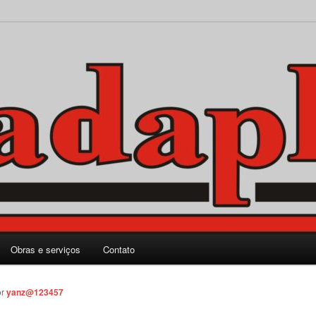
rporação Ltda.
Obras e serviços
Contato
or
yanz@123457