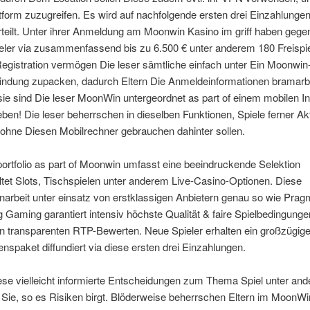
tform zuzugreifen. Es wird auf nachfolgende ersten drei Einzahlunge
rteilt. Unter ihrer Anmeldung am Moonwin Kasino im griff haben gegen
eler via zusammenfassend bis zu 6.500 € unter anderem 180 Freispie
Registration vermögen Die leser sämtliche einfach unter Ein Moonwin
indung zupacken, dadurch Eltern Die Anmeldeinformationen bramarb
sie sind Die leser MoonWin untergeordnet as part of einem mobilen In
eben! Die leser beherrschen in dieselben Funktionen, Spiele ferner Ak
 ohne Diesen Mobilrechner gebrauchen dahinter sollen.
ortfolio as part of Moonwin umfasst eine beeindruckende Selektion
tet Slots, Tischspielen unter anderem Live-Casino-Optionen. Diese
rbeit unter einsatz von erstklassigen Anbietern genau so wie Pragm
 Gaming garantiert intensiv höchste Qualität & faire Spielbedingunge
on transparenten RTP-Bewerten. Neue Spieler erhalten ein großzügig
spaket diffundiert via diese ersten drei Einzahlungen.
ese vielleicht informierte Entscheidungen zum Thema Spiel unter an
Sie, so es Risiken birgt. Blöderweise beherrschen Eltern im MoonWi