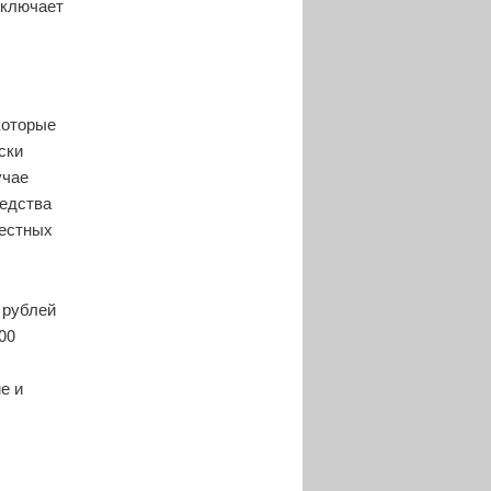
включает
которые
ски
учае
редства
вестных
 рублей
00
е и