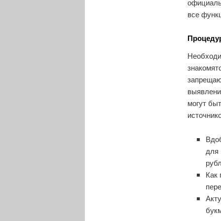
официаль
все функ
Процедур
Необходим
знакомят
запрещаю
выявлени
могут бы
источнико
Вдо
для 
рубл
Как 
пере
Акт
бук