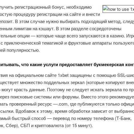
лучить регистрационный бонус, необходимо
остую процедуру регистрации на сайте и внести
епозит. В этом случае нужно выбирать подходящий метод, след
енным лимитам на кэшаут. В этом разделе сосредоточены
тельные опции — которые чаще всего запускаются в казино. Иг
 с приключенческой тематикой и фруктовые аппараты пользуют
ей популярностью.
итывать, что какие услуги предоставляет букмекерская кон
твия на официальном сайте 1xbet защищены с помощью SSL-ши
уществует множество поддельных зеркал (которые копируют вн
о могут красть данные. Поэтому не следует искать зеркала по п
 через поисковые системы или форумы. Вместо этого рекоменду
вать проверенный ресурс —.com, где публикуются только офиц
сылки. Вдобавок к этому, время обработки зависит от выбранно
самый быстрый способ — перевод по номеру телефона (Т-Банк,
, Сбер), СБП и криптовалюта (от 15 минут).