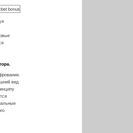
уя
ровые
ся
тора.
фрования.
ешний вид
ринципу
ется
иальные
го