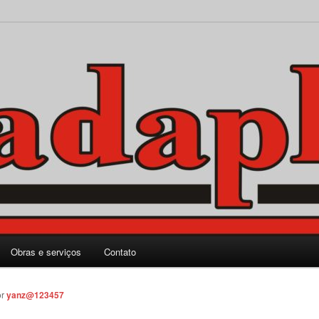
rporação Ltda.
Obras e serviços
Contato
or
yanz@123457