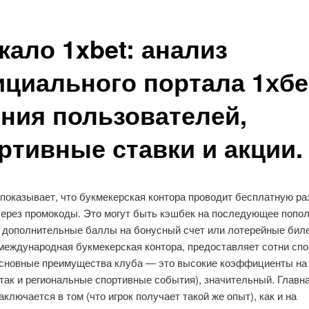
кало 1xbet: анализ
циального портала 1хбе
ния пользователей,
ртивные ставки и акции.
 показывает, что букмекерская контора проводит бесплатную ра
через промокоды. Это могут быть кэшбек на последующее попо
, дополнительные баллы на бонусный счет или лотерейные бил
 международная букмекерская контора, предоставляет сотни сп
Основные преимущества клуба ― это высокие коэффициенты на 
(так и региональные спортивные события), значительный.
Главн
аключается в том (что игрок получает такой же опыт), как и на