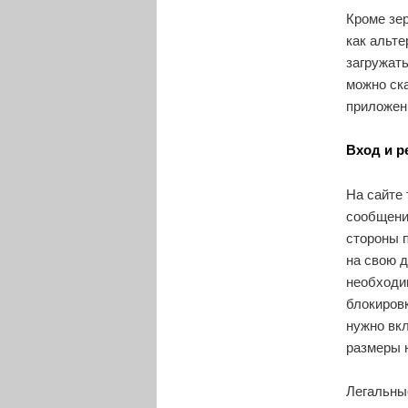
Кроме зе
как альт
загружат
можно ска
приложени
Вход и р
На сайте
сообщени
стороны 
на свою 
необходим
блокировк
нужно вк
размеры 
Легальны