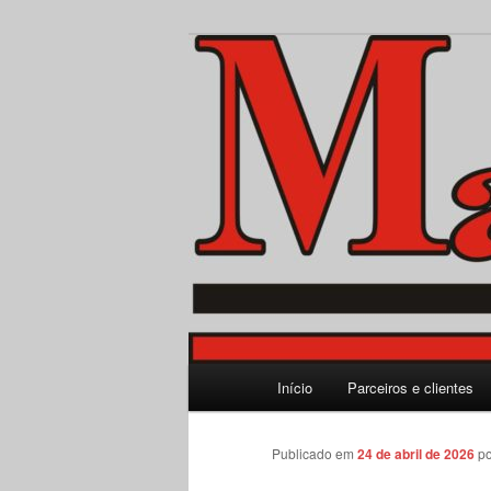
Pular
Engenharia, Construção e Inco
para
o
Madaplan
conteúdo
principal
Menu
Início
Parceiros e clientes
principal
Publicado em
24 de abril de 2026
p