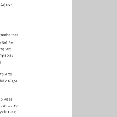
υλέτας
αδοί θα
ίτε να
οσφέρει
η
ταν το
 δεν είχα
κάνετε
, όπως το
εργάσιμες