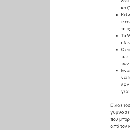
δοκ
καζ
Κάν
ικα
του
Το 
ηλι
Οι 
του
των 
Ενα
να 
εργ
για
Είναι τό
γυμναστε
που μπορ
από τον 