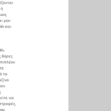
άζονται
 ή
λους
αι μην
δι και
00+
ς θύρες
επιπλέον
σε
ό τα
αζίνο
ταν
ς
είτε να
ιστροφές,
νου