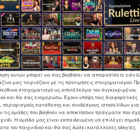
ηση αυτών μπορεί να σας βοηθήσει να αποφασίσετε εάν ό
αζίνο μας ταιριάζουν με τις προτιμήσεις στοιχηματισμού. 
πεύθυνο στοιχηματισμό ως αποτέλεσμα του συγκεκριμένου
ού και θα σας ενημερώσω. Έχουν υπόψη τους διαφορετικές
, περιορισμούς κατάθεσης και συνδέσμους ιστοσελίδων για
ν τις ομάδες που βοηθούν να αποκτήσουν πράγματα που σχε
ιχνίδι. Η ομάδα μας είναι εκπαιδευμένη να επιλέγει σημάδ
τα του παιχνιδιού και θα σας δώσει κατάλληλες οδηγίες.