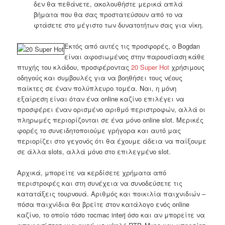
δεν θα πεθάνετε, ακολουθήστε μερικά απλά
βήματα που θα σας προστατεύσουν από το να
φτάσετε στο μέγιστο των δυνατοτήτων σας για νίκη.
Εκτός από αυτές τις προσφορές, ο Bogdan
είναι αφοσιωμένος στην παρουσίαση κάθε
πτυχής του κλάδου, προσφέροντας
20 Super Hot
χρήσιμους
οδηγούς και συμβουλές για να βοηθήσει τους νέους
παίκτες σε έναν πολύπλευρο τομέα. Ναι, η μόνη
εξαίρεση είναι όταν ένα online καζίνο επιλέγει να
προσφέρει έναν ορισμένο αριθμό περιστροφών, αλλά οι
πληρωμές περιορίζονται σε ένα μόνο online slot. Μερικές
φορές το συνειδητοποιούμε γρήγορα και αυτό μας
περιορίζει στο γεγονός ότι θα έχουμε άδεια να παίξουμε
σε άλλα slots, αλλά μόνο στο επιλεγμένο slot.
Αρχικά, μπορείτε να κερδίσετε χρήματα από
περιστροφές και στη συνέχεια να συνοδεύσετε τις
κατατάξεις τουρνουά. Αριθμός και ποικιλία παιχνιδιών –
πόσα παιχνίδια θα βρείτε στον κατάλογο ενός online
καζίνο, το οποίο τόσο τοcmac interj όσο και αν μπορείτε να