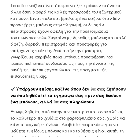
Τα online καζίνο είναι έτοιμα να ξεπεράσουν το ένα το
άλλο όσον αφορά τις καλές προσφορές του εξωτερικού
και μόνο. ​​Είναι πολύ και βρίσκεις ένα καζίνο όταν δεν
προσφέρεις μπόνους στην πληρωμή, οι δωρεάν
περιστροφές έχουν οφέλη για την προετοιμασία
τακτικών παικτών. Συγκρίναμε δεκάδες μπόνους και καλή
άφιξη, δωρεάν περιστροφές και προσφορές για
υπάρχοντες παίκτες. Από αυτήν την εμπειρία,
γνωρίζουμε ακριβώς ποια μπόνους προσφέρουν hoc
tocmac mother-mar συνδυασμό ως προς την έννοια, τις
συνθήκες κύκλου εργασιών και τις πραγματικές
πιθανότητες νίκης.
Υπάρχουν επίσης καζίνο όπου δεν θα σας ζητήσουν
να επαληθεύσετε τα έγγραφά σας πριν σας δώσουν
ένα μπόνους, αλλά θα σας πληρώσουν
Επωφεληθείτε από αυτήν την ευκαιρία και ανακαλύψτε
τα καλύτερα παιχνίδια στο χαρτοφυλάκιό σας, χωρίς να
κάνετε αρχική επένδυση. Διαβάστε παρακάτω για να
μάθετε τι είδους μπόνους και καταθέσεις είναι αυτήν τη