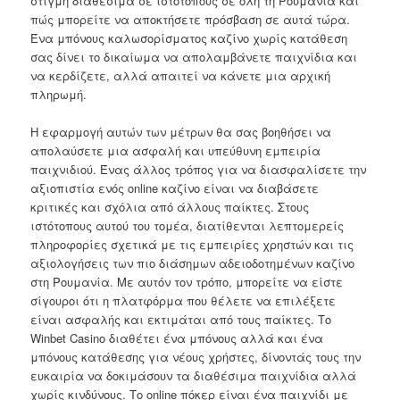
στιγμή διαθέσιμα σε ιστότοπους σε όλη τη Ρουμανία και
πώς μπορείτε να αποκτήσετε πρόσβαση σε αυτά τώρα.
Ένα μπόνους καλωσορίσματος καζίνο χωρίς κατάθεση
σας δίνει το δικαίωμα να απολαμβάνετε παιχνίδια και
να κερδίζετε, αλλά απαιτεί να κάνετε μια αρχική
πληρωμή.
Η εφαρμογή αυτών των μέτρων θα σας βοηθήσει να
απολαύσετε μια ασφαλή και υπεύθυνη εμπειρία
παιχνιδιού. Ένας άλλος τρόπος για να διασφαλίσετε την
αξιοπιστία ενός online καζίνο είναι να διαβάσετε
κριτικές και σχόλια από άλλους παίκτες. Στους
ιστότοπους αυτού του τομέα, διατίθενται λεπτομερείς
πληροφορίες σχετικά με τις εμπειρίες χρηστών και τις
αξιολογήσεις των πιο διάσημων αδειοδοτημένων καζίνο
στη Ρουμανία. Με αυτόν τον τρόπο, μπορείτε να είστε
σίγουροι ότι η πλατφόρμα που θέλετε να επιλέξετε
είναι ασφαλής και εκτιμάται από τους παίκτες. Το
Winbet Casino διαθέτει ένα μπόνους αλλά και ένα
μπόνους κατάθεσης για νέους χρήστες, δίνοντάς τους την
ευκαιρία να δοκιμάσουν τα διαθέσιμα παιχνίδια αλλά
χωρίς κινδύνους. Το online πόκερ είναι ένα παιχνίδι με