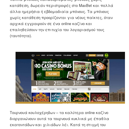
κατάθεση, δωρεάν περιστροφές στο MaxBet και πολλά
άλλα ημερήσια ή εβδομαδιαία μπόνους. Τα μπόνους
χωρίς κατάθεση προορίζονται για νέους παίκτες, όταν
αρχικά εγγραφούν σε ένα online καζίνο και
επαληθεύσουν την επιτυχία του λογαριασμού τους
(ταυτότητα).
Τουρνουά κουλοχέρηδων – τα καλύτερα online καζίνο
διοργανώνουν αυτά τα τουρνουά κυκλικά με έπαθλα
εκατοντάδων και χιλιάδων λέι. Κατά τη στιγμή του