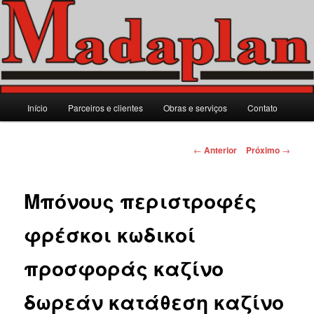
Pular
Engenharia, Construção e Incorporação Ltda.
para
Pesqu
o
conteúdo
Madaplan
principal
Menu
Início
Parceiros e clientes
Obras e serviços
Contato
principal
Navegação
←
Anterior
Próximo
→
de
posts
Μπόνους περιστροφές
φρέσκοι κωδικοί
προσφοράς καζίνο
δωρεάν κατάθεση καζίνο