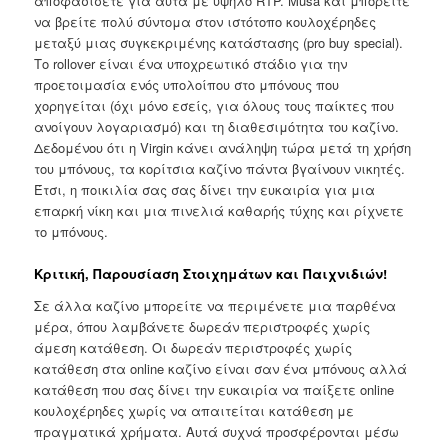
αποφασίσετε για αυτά με υψηλό RTP. Musa και μπορείτε
να βρείτε πολύ σύντομα στον ιστότοπο κουλοχέρηδες
μεταξύ μιας συγκεκριμένης κατάστασης (pro buy special).
Το rollover είναι ένα υποχρεωτικό στάδιο για την
προετοιμασία ενός υπολοίπου στο μπόνους που
χορηγείται (όχι μόνο εσείς, για όλους τους παίκτες που
ανοίγουν λογαριασμό) και τη διαθεσιμότητα του καζίνο.
Δεδομένου ότι η Virgin κάνει ανάληψη τώρα μετά τη χρήση
του μπόνους, τα κορίτσια καζίνο πάντα βγαίνουν νικητές.
Έτσι, η ποικιλία σας σας δίνει την ευκαιρία για μια
επαρκή νίκη και μια πινελιά καθαρής τύχης και ρίχνετε
το μπόνους.
Κριτική, Παρουσίαση Στοιχημάτων και Παιχνιδιών!
Σε άλλα καζίνο μπορείτε να περιμένετε μια παρθένα
μέρα, όπου λαμβάνετε δωρεάν περιστροφές χωρίς
άμεση κατάθεση. Οι δωρεάν περιστροφές χωρίς
κατάθεση στα online καζίνο είναι σαν ένα μπόνους αλλά
κατάθεση που σας δίνει την ευκαιρία να παίξετε online
κουλοχέρηδες χωρίς να απαιτείται κατάθεση με
πραγματικά χρήματα. Αυτά συχνά προσφέρονται μέσω