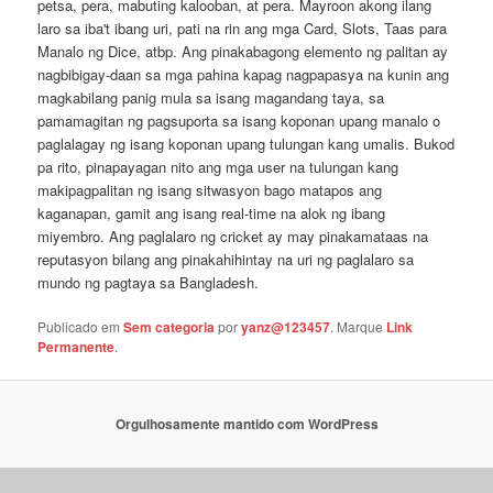
petsa, pera, mabuting kalooban, at pera. Mayroon akong ilang
laro sa iba't ibang uri, pati na rin ang mga Card, Slots, Taas para
Manalo ng Dice, atbp. Ang pinakabagong elemento ng palitan ay
nagbibigay-daan sa mga pahina kapag nagpapasya na kunin ang
magkabilang panig mula sa isang magandang taya, sa
pamamagitan ng pagsuporta sa isang koponan upang manalo o
paglalagay ng isang koponan upang tulungan kang umalis. Bukod
pa rito, pinapayagan nito ang mga user na tulungan kang
makipagpalitan ng isang sitwasyon bago matapos ang
kaganapan, gamit ang isang real-time na alok ng ibang
miyembro. Ang paglalaro ng cricket ay may pinakamataas na
reputasyon bilang ang pinakahihintay na uri ng paglalaro sa
mundo ng pagtaya sa Bangladesh.
Publicado em
Sem categoria
por
yanz@123457
. Marque
Link
Permanente
.
Orgulhosamente mantido com WordPress