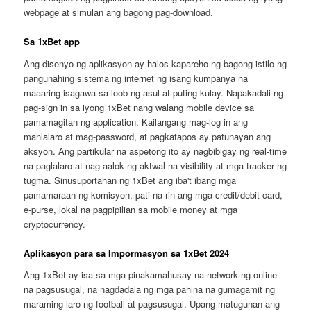
webpage at simulan ang bagong pag-download.
Sa 1xBet app
Ang disenyo ng aplikasyon ay halos kapareho ng bagong istilo ng
pangunahing sistema ng internet ng isang kumpanya na
maaaring isagawa sa loob ng asul at puting kulay. Napakadali ng
pag-sign in sa iyong 1xBet nang walang mobile device sa
pamamagitan ng application. Kailangang mag-log in ang
manlalaro at mag-password, at pagkatapos ay patunayan ang
aksyon. Ang partikular na aspetong ito ay nagbibigay ng real-time
na paglalaro at nag-aalok ng aktwal na visibility at mga tracker ng
tugma. Sinusuportahan ng 1xBet ang iba't ibang mga
pamamaraan ng komisyon, pati na rin ang mga credit/debit card,
e-purse, lokal na pagpipilian sa mobile money at mga
cryptocurrency.
Aplikasyon para sa Impormasyon sa 1xBet 2024
Ang 1xBet ay isa sa mga pinakamahusay na network ng online
na pagsusugal, na nagdadala ng mga pahina na gumagamit ng
maraming laro ng football at pagsusugal. Upang matugunan ang