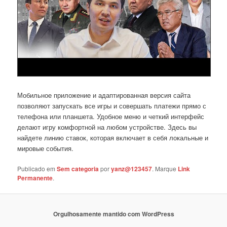
Мобильное приложение и адаптированная версия сайта
позволяют запускать все игры и совершать платежи прямо с
телефона или планшета. Удобное меню и четкий интерфейс
делают игру комфортной на любом устройстве. Здесь вы
найдете линию ставок, которая включает в себя локальные и
мировые события.
Publicado em
Sem categoria
por
yanz@123457
. Marque
Link
Permanente
.
Orgulhosamente mantido com WordPress