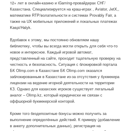
12+ лет в онлайн-казино и iGaming-провайдерах СНГ/
Казахстана. Специализируется на краш-играх , Aviator, JetX,,
математике RTP/волатильности и системах Provably Fair, а
также на UX мобильных приложений и локальных платежах
Kaspi/Halyk.
Вдобавок к этому, мы постоянно обновляем нашу
библиотеку, чтобы вы всегда могли открыть для себя что-то
новое и интересное. Каждый игровой автомат,
представленный на сайте, проходит тщательную проверку на
честность и безопасность. Ситуация с блокировкой портала
БК Olimp.com в Казахстане БК Olimp.com оказался
заблокированным в Казахстане из-за отсутствия у букмекера
лицензии на ведение игорной деятельности на территории
КЗ. Однако для казахских игроков существует легальный
аналог – Olimp.kz, который юридически не связан с
оффшорной букмекерской конторой.
Кроме того бездепозитные бонусы можно получить за
выполнение определённых действий. К примеру (добавление
в анкету дополнительных данных), регистрация на