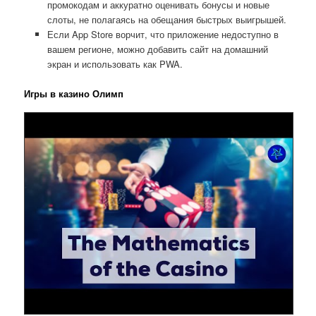
промокодам и аккуратно оценивать бонусы и новые
слоты, не полагаясь на обещания быстрых выигрышей.
Если App Store ворчит, что приложение недоступно в
вашем регионе, можно добавить сайт на домашний
экран и использовать как PWA.
Игры в казино Олимп