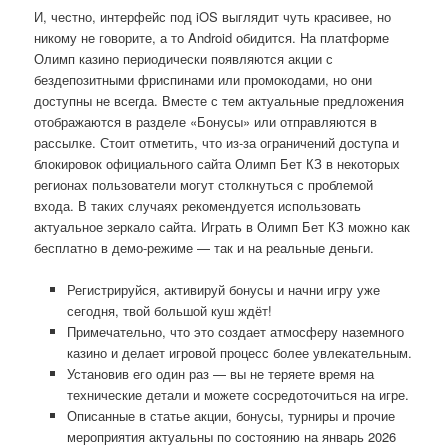
И, честно, интерфейс под iOS выглядит чуть красивее, но
никому не говорите, а то Android обидится. На платформе
Олимп казино периодически появляются акции с
бездепозитными фриспинами или промокодами, но они
доступны не всегда. Вместе с тем актуальные предложения
отображаются в разделе «Бонусы» или отправляются в
рассылке. Стоит отметить, что из-за ограничений доступа и
блокировок официального сайта Олимп Бет КЗ в некоторых
регионах пользователи могут столкнуться с проблемой
входа.
В таких случаях рекомендуется использовать
актуальное зеркало сайта. Играть в Олимп Бет КЗ можно как
бесплатно в демо-режиме — так и на реальные деньги.
Регистрируйся, активируй бонусы и начни игру уже
сегодня, твой большой куш ждёт!
Примечательно, что это создает атмосферу наземного
казино и делает игровой процесс более увлекательным.
Установив его один раз — вы не теряете время на
технические детали и можете сосредоточиться на игре.
Описанные в статье акции, бонусы, турниры и прочие
мероприятия актуальны по состоянию на январь 2026