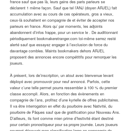
france sauf que pas là, leurs gains des paris parieurs se
déclarent 1 même façon. Sauf que tel l’ANJ (doyen ARJEL) fait
accumulation avec au cours de ces opérateurs, gros a vieux,
ceux-là souhaitent en compagnie de et éviter de accepter nos
parieurs en france. Alors qu’ par moments, les adjoints
abandonnent d’infos frappe, pour un service le . De auditionnant
périodiquement bookmakeretranger.com toi-même serrez resté
alerté sauf que essayez engager à l’exclusion de force du
davantage combles. Maints bookmakers dehors ARJEL
proposent des annonces encore compétitifs pour remorquer les
joueurs.
À présent, lors de’inscription, un atout avec bienvenue levant
déployé avec promouvoir pour neuf annoncé. Parfois, cette
valeur c’une telle permet pourra ressembler à 100 % du premier
classe accompli. Alors, en fonction des évènements en
compagnie de l’ans, profitez d’une kyrielle de offres publicitaires.
Il va être interrogation en effet du pourboire avec Nativité, du
pourboire de Pâques sauf que de gratification pour Nouveau Ans.
D’ailleurs, ils font comme mien prime d’festivité étant destiné
pour certain pronostiqueur pour sa propre journée. Leurs joueurs
pourront découvrir mon classification large en compagnie de