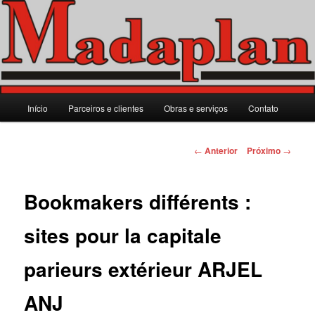
Pular
Engenharia, Construção e Incorporação Ltda.
para
Pesqu
o
conteúdo
Madaplan
principal
Menu
Início
Parceiros e clientes
Obras e serviços
Contato
principal
Navegação
←
Anterior
Próximo
→
de
posts
Bookmakers différents :
sites pour la capitale
parieurs extérieur ARJEL
ANJ