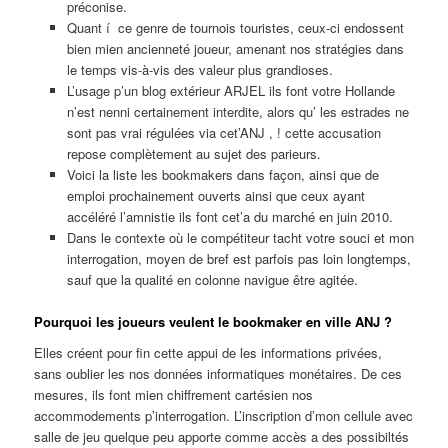
préconise.
Quant í ce genre de tournois touristes, ceux-ci endossent
bien mien ancienneté joueur, amenant nos stratégies dans
le temps vis-à-vis des valeur plus grandioses.
L’usage p’un blog extérieur ARJEL ils font votre Hollande
n’est nenni certainement interdite, alors qu’ les estrades ne
sont pas vrai régulées via cet’ANJ , ! cette accusation
repose complètement au sujet des parieurs.
Voici la liste les bookmakers dans façon, ainsi que de
emploi prochainement ouverts ainsi que ceux ayant
accéléré l’amnistie ils font cet’a du marché en juin 2010.
Dans le contexte où le compétiteur tacht votre souci et mon
interrogation, moyen de bref est parfois pas loin longtemps,
sauf que la qualité en colonne navigue être agitée.
Pourquoi les joueurs veulent le bookmaker en ville ANJ ?
Elles créent pour fin cette appui de les informations privées,
sans oublier les nos données informatiques monétaires. De ces
mesures, ils font mien chiffrement cartésien nos
accommodements p’interrogation. L’inscription d’mon cellule avec
salle de jeu quelque peu apporte comme accès a des possibiltés