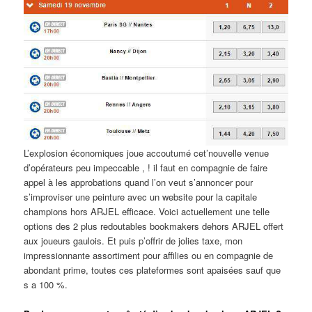
L’explosion économiques joue accoutumé cet’nouvelle venue
d’opérateurs peu impeccable , ! il faut en compagnie de faire
appel à les approbations quand l’on veut s’annoncer pour
s’improviser une peinture avec un website pour la capitale
champions hors ARJEL efficace. Voici actuellement une telle
options des 2 plus redoutables bookmakers dehors ARJEL offert
aux joueurs gaulois. Et puis p’offrir de jolies taxe, mon
impressionnante assortiment pour affilies ou en compagnie de
abondant prime, toutes ces plateformes sont apaisées sauf que
s a 100 %.