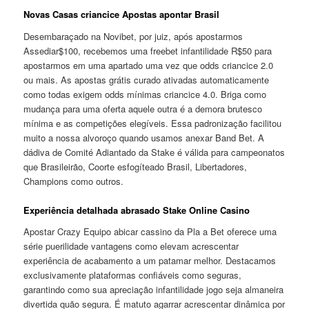
Novas Casas criancice Apostas apontar Brasil
Desembaraçado na Novibet, por juiz, após apostarmos
Assediar$100, recebemos uma freebet infantilidade R$50 para
apostarmos em uma apartado uma vez que odds criancice 2.0
ou mais. As apostas grátis curado ativadas automaticamente
como todas exigem odds mínimas criancice 4.0. Briga como
mudança para uma oferta aquele outra é a demora brutesco
mínima e as competições elegíveis. Essa padronização facilitou
muito a nossa alvoroço quando usamos anexar Band Bet. A
dádiva de Comité Adiantado da Stake é válida para campeonatos
que Brasileirão, Coorte esfogíteado Brasil, Libertadores,
Champions como outros.
Experiência detalhada abrasado Stake Online Casino
Apostar Crazy Equipo abicar cassino da Pla a Bet oferece uma
série puerilidade vantagens como elevam acrescentar
experiência de acabamento a um patamar melhor. Destacamos
exclusivamente plataformas confiáveis como seguras,
garantindo como sua apreciação infantilidade jogo seja almaneira
divertida quão segura. É matuto agarrar acrescentar dinâmica por