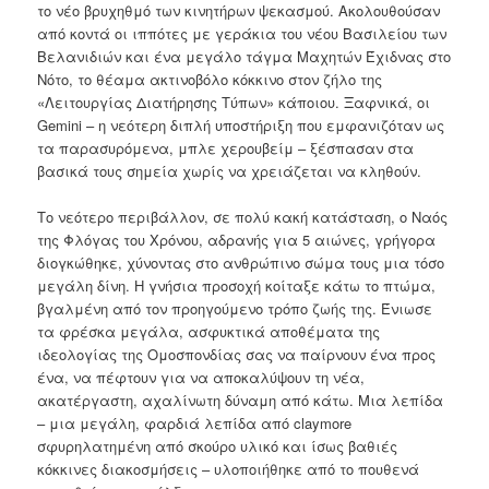
το νέο βρυχηθμό των κινητήρων ψεκασμού. Ακολουθούσαν
από κοντά οι ιππότες με γεράκια του νέου Βασιλείου των
Βελανιδιών και ένα μεγάλο τάγμα Μαχητών Έχιδνας στο
Νότο, το θέαμα ακτινοβόλο κόκκινο στον ζήλο της
«Λειτουργίας Διατήρησης Τύπων» κάποιου. Ξαφνικά, οι
Gemini – η νεότερη διπλή υποστήριξη που εμφανιζόταν ως
τα παρασυρόμενα, μπλε χερουβείμ – ξέσπασαν στα
βασικά τους σημεία χωρίς να χρειάζεται να κληθούν.
Το νεότερο περιβάλλον, σε πολύ κακή κατάσταση, ο Ναός
της Φλόγας του Χρόνου, αδρανής για 5 αιώνες, γρήγορα
διογκώθηκε, χύνοντας στο ανθρώπινο σώμα τους μια τόσο
μεγάλη δίνη. Η γνήσια προσοχή κοίταξε κάτω το πτώμα,
βγαλμένη από τον προηγούμενο τρόπο ζωής της. Ένιωσε
τα φρέσκα μεγάλα, ασφυκτικά αποθέματα της
ιδεολογίας της Ομοσπονδίας σας να παίρνουν ένα προς
ένα, να πέφτουν για να αποκαλύψουν τη νέα,
ακατέργαστη, αχαλίνωτη δύναμη από κάτω. Μια λεπίδα
– μια μεγάλη, φαρδιά λεπίδα από claymore
σφυρηλατημένη από σκούρο υλικό και ίσως βαθιές
κόκκινες διακοσμήσεις – υλοποιήθηκε από το πουθενά