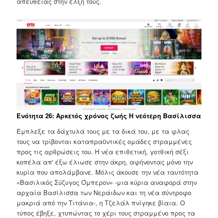
απευθείας στην έλξη τους.
Ενότητα 26: Αρκετός χρόνος ζωής Η νεότερη Βασίλισσα
Έμπλεξε τα δάχτυλά τους με τα δικά του, με τα φλας
τους να τρίβονται καταπραϋντικές ομάδες στραμμένες
προς τις αρθρώσεις του. Η νέα επιθετική, γοτθική σέξι
κοπέλα απ' έξω έλιωσε στην άκρη, αφήνοντας μόνο την
κυρία που απολάμβανε. Μόλις άκουσε την νέα ταυτότητα
«Βασιλικός Σύζυγος Όμπερον» -μια κύρια αναφορά στην
αρχαία Βασίλισσα των Νεράιδων και τη νέα σύντροφο
μακριά από την Τιτάνια-, η Τζελάλ πνίγηκε βίαια. Ο
τύπος έβηξε, χτυπώντας το χέρι τους στραμμένο προς τα