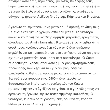
σταυρώνοντας τις τεράστιες, μυώδεις παλάμες τους.
Γύρω από το κρεβάτι του, σκεπτόμενος ότι αυτός είχε ένα
μείγμα βαθιάς ανάρρωσης και απόλυτης, ανόθευτης
σύγχυσης, ήταν οι Λάξους Ντρέγιαρ, Κόμπρα και Κινάνα.
Αγκάλιασε την παγωμένη μεταλλική οροφή, τη δική τους
με ένα εκπληκτικό χρώμα απαλού μπλε. Το νεότερο
κοκκινωπό σύννεφο λάσπης όρμησε μπροστά, τρώγοντας
ολόκληρο τον Armin Tamzarian. Κατάφερε να κινηθεί στην
ουρά τους, κουλουριασμένη γύρω από ένα υπέροχο
κιγκλίδωμα και μπορείτε να σταματήσετε μόνοι σας στο
σχισμένο μονοπάτι ανάμεσα στα αυτοκίνητα. Ο Cobra
ακολούθησε, χρησιμοποιώντας μια ροή δηλητηριώδους
προώθησης των χεριών του για να βοηθήσει να
απελευθερωθεί στην οροφή μακριά από το αυτοκίνητο.
Τα νεότερα πυρομαχικά 0400 – ένα τεράστιο,
θωρακισμένο θηρίο των τεχνολογιών του Katzer –
εμφανίστηκαν να βγάζουν τσιγάρα, ο αγελαδός τους να
οργώνει τη βρωμιά της κατεστραμμένης κοιλάδας. Ο
νεότερος πύραυλος πυροδοτήθηκε, ορμώντας προς το
Natsu με εκτυφλωτικές ταχύτητες.