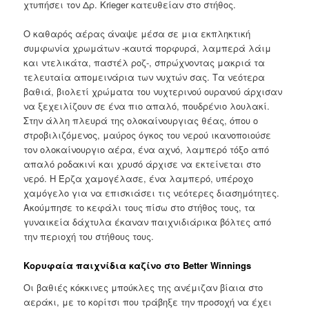
χτυπήσει τον Δρ. Krieger κατευθείαν στο στήθος.
Ο καθαρός αέρας άναψε μέσα σε μια εκπληκτική
συμφωνία χρωμάτων -καυτά πορφυρά, λαμπερά λάιμ
και ντελικάτα, παστέλ ροζ-, σπρώχνοντας μακριά τα
τελευταία απομεινάρια των νυχτών σας. Τα νεότερα
βαθιά, βιολετί χρώματα του νυχτερινού ουρανού άρχισαν
να ξεχειλίζουν σε ένα πιο απαλό, πουδρένιο λουλακί.
Στην άλλη πλευρά της ολοκαίνουργιας θέας, όπου ο
στροβιλιζόμενος, μαύρος όγκος του νερού ικανοποιούσε
τον ολοκαίνουργιο αέρα, ένα αχνό, λαμπερό τόξο από
απαλό ροδακινί και χρυσό άρχισε να εκτείνεται στο
νερό. Η Έρζα χαμογέλασε, ένα λαμπερό, υπέροχο
χαμόγελο για να επισκιάσει τις νεότερες διασημότητες.
Ακούμπησε το κεφάλι τους πίσω στο στήθος τους, τα
γυναικεία δάχτυλα έκαναν παιχνιδιάρικα βόλτες από
την περιοχή του στήθους τους.
Κορυφαία παιχνίδια καζίνο στο Better Winnings
Οι βαθιές κόκκινες μπούκλες της ανέμιζαν βίαια στο
αεράκι, με το κορίτσι που τράβηξε την προσοχή να έχει