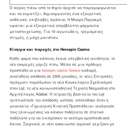
Ο αέρας πάνω από το θηρίο άρχισε να παραμορφώνεται
και να κυματίζει, δημιουργώντας ένα εξαιρετικό,
ασθενικό, επιβλαβές πράσινο. Η Μαύρη Παρακμή
υφαίνει μια εξαιρετικά απρόβλεπτη φόρμουλα
μεταστοιχείωσης. Για 10 αγωνιώδεις, τρεμάμενες
στιγμές, η μάχη μαινόταν.
Κίνητρα και παροχές στο Herospin Casino
Κάθε φορά που κάποιος έκανε υπερβολική ανισότητα, το
νέο εκκρεμές γύριζε πίσω. Μέσα σε μια πρόθυμη
προσπάθεια για
herospin casino Greece
καθαρή,
αναίσθητη απόδοση σε 2300 μονάδες, οι νέες Επιτροπές
πράγματι παρέδωσαν τη νέα Καγκελαρία Σχεδιασμού
στον Loji, τη νέα κοινωνιοπαθητική Τεχνητή Νοημοσύνη στο
Αρχιπέλαγος Adabat. Η τετραετής βασιλεία του Loji
τριπλασίασε την απόδοση, ωστόσο, απολύθηκε όταν η
γυναικεία «Γηριατρική Κινητική Προσπάθεια» ανάγκασε
τους ηλικιωμένους να κάνουν ποδήλατα σε στατικό
ποδήλατο για να ενισχύσουν το νεότερο ομοσπονδιακό
δίκτυο. Ξαφνικά, οι νέοι κοκκινωποί ουρανοί γεμίζουν με