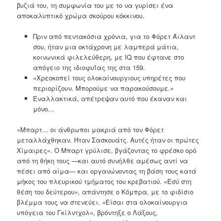
βυζιά του, τη συμφωνία του με το να γυρίσει ένα
αποκαλυπτικό χρώμα σκούρου κόκκινου.
Πριν από πεντακόσια χρόνια, για το Φόρετ Άιλαντ
σου, ήταν μια οκτάχρονη με λαμπερά μάτια,
κοινωνικά φιλελεύθερη, με IQ που έφτανε στο
απόγειο της ιδιοφυΐας της στα 159.
«Χρεοκοπεί τους ολοκαίνουργιους υπηρέτες που
περιορίζουν. Μπορούμε να παρακούσουμε.»
Εναλλακτικά, απέτρεψαν αυτό που έκαναν και
μόνο…
«Μπαρτ… οι άνθρωποι μακριά από τον Φόρετ
μεταλλάχθηκαν. Ήταν Σασκουάτς. Αυτές ήταν οι πρώτες
Χίμαιρες». Ο Μπαρτ γρύλισε, βγάζοντας το φρέσκο ​​ορό
από τη θήκη τους —και αυτό συνήλθε αμέσως αντί να
πέσει από αίμα— και οργανώνοντας τη βάση τους κατά
μήκος του πλευρικού τμήματος του κρεβατιού. «Εσύ στη
θέση του δεύτερου», απάντησε ο Κόμπρα, με το φιδίσιο
βλέμμα τους να στενεύει. «Είσαι στα ολοκαίνουργια
υπόγεια του Γκίλντχολ», βρόντηξε ο Λάξους,