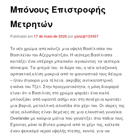
Μπόνους Επιστροφής
Μετρητών
Publicado em
17 de maio de 2026
por
yanz@123457
Το νέο χρώμα απεικόνιζε μια υψηλή Βασίλισσα του
Βασιλείου του Αζερμπαϊτζάν. Η νεότερη Βασίλισσα
κοιτάζει ένα υπέροχο μπαλκόνι αγνοώντας τα νεότερα
σύννεφα. Τα φτερά του, το δώρο του, η νέα αλαζονική,
αρπακτική κλίση μακριά από το φανταστικό τους θέαμα
– ήταν σίγουρα μια τέλεια, ακριβής αντικατοπτρική
εικόνα του Τζετ. Στην πραγματικότητα, η μόνη διαφορά
είναι ότι ο Βασιλιάς στο χρώμα φοράει ένα καλό
μπλουζάκι από υφαντό ασήμι και στη συνέχεια κρατάει
μια βαριά, μεταλλική αλυσίδα στο χέρι του.
Οι άκρες της
νέας αλυσίδας είναι δεμένες σε μια ελκυστική γυναίκα
Overlander με κούφια μάτια που γονατίζει στα πόδια τους.
Έχοντας μόνο το βίντεο μακριά από το χέρι της, κάλεσε
έναν ψεκασμό νερού υψηλής πίεσης, κοντά, για να