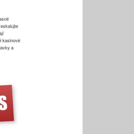
jasné
eskalujte
jí
é kasinové
davky a