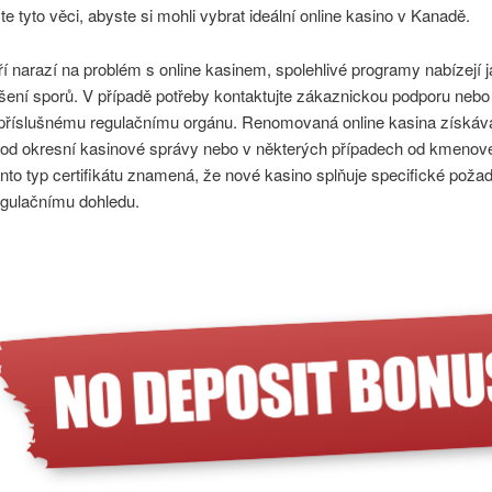
te tyto věci, abyste si mohli vybrat ideální online kasino v Kanadě.
eří narazí na problém s online kasinem, spolehlivé programy nabízejí 
ení sporů. V případě potřeby kontaktujte zákaznickou podporu nebo 
příslušnému regulačnímu orgánu. Renomovaná online kasina získáva
ty od okresní kasinové správy nebo v některých případech od kmenov
nto typ certifikátu znamená, že nové kasino splňuje specifické poža
egulačnímu dohledu.