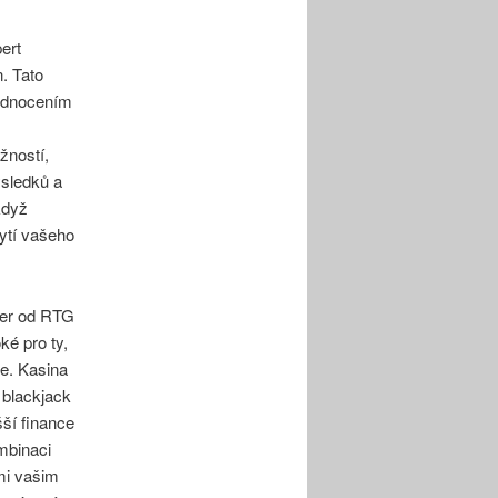
ert
. Tato
hodnocením
žností,
ýsledků a
když
ytí vašeho
her od RTG
é pro ty,
te. Kasina
, blackjack
ší finance
ombinaci
mi vašim