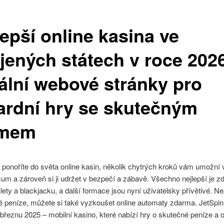
lepší online kasina ve
jených státech v roce 202
ální webové stránky pro
ardní hry se skutečným
jmem
 ponoříte do světa online kasin, několik chytrých kroků vám umožní v
m a zároveň si ji udržet v bezpečí a zábavě. Všechno nejlepší je z
lety a blackjacku, a další formace jsou nyní uživatelsky přívětivé. Ne
vé peníze, můžete si také vyzkoušet online automaty zdarma. JetSpin
březnu 2025 – mobilní kasino, které nabízí hry o skutečné peníze a 