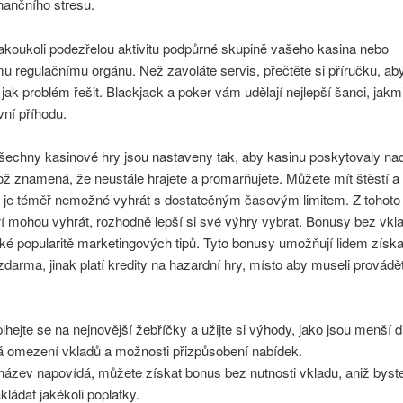
nančního stresu.
akoukoli podezřelou aktivitu podpůrné skupině vašeho kasina nebo
u regulačnímu orgánu. Než zavoláte servis, přečtěte si příručku, ab
 jak problém řešit. Blackjack a poker vám udělají nejlepší šanci, jakm
vní příhodu.
všechny kasinové hry jsou nastaveny tak, aby kasinu poskytovaly n
ž znamená, že neustále hrajete a promarňujete. Můžete mít štěstí 
le je téměř nemožné vyhrát s dostatečným časovým limitem. Z tohoto
eří mohou vyhrát, rozhodně lepší si své výhry vybrat. Bonusy bez vkl
lké popularitě marketingových tipů. Tyto bonusy umožňují lidem získ
zdarma, jinak platí kredity na hazardní hry, místo aby museli provádě
lhejte se na nejnovější žebříčky a užijte si výhody, jako jsou menší d
á omezení vkladů a možnosti přizpůsobení nabídek.
název napovídá, můžete získat bonus bez nutnosti vkladu, aniž byst
kládat jakékoli poplatky.