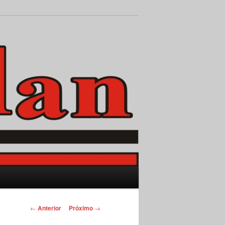
Pesquisar
Navegação
←
Anterior
Próximo
→
de