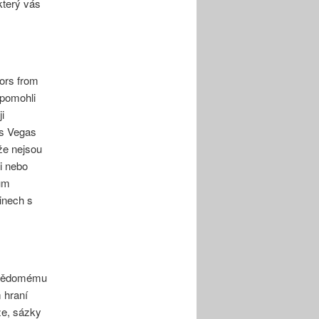
který vás
ors from
 pomohli
i
as Vegas
že nejsou
i nebo
ům
inech s
bevědomému
 hraní
ze, sázky