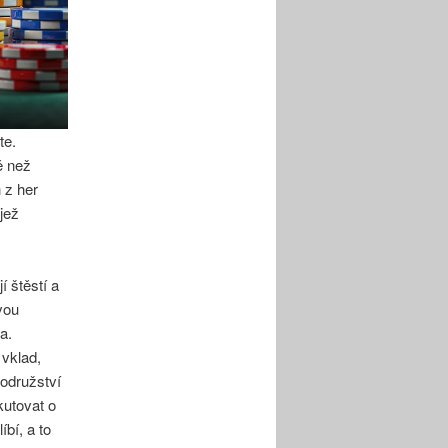
te.
ě než
 z her
jež
í štěstí a
vou
a.
 vklad,
odružství
kutovat o
íbí, a to