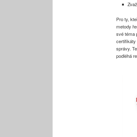
Zvaž
Pro ty, kt
metody řeš
své téma 
certifiká
správy. Te
podléhá r