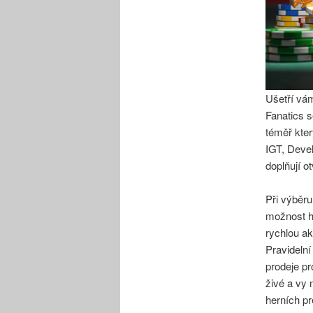
Ušetří vám
Fanatics 
téměř kter
IGT, Devel
doplňují o
Při výběru
možnost hr
rychlou ak
Pravidelní
prodeje p
živé a vy
herních pr