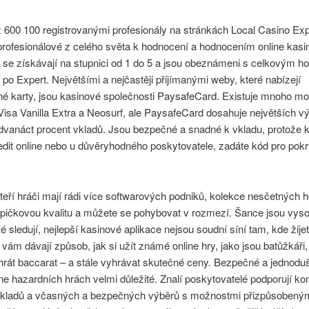
 600 100 registrovanými profesionály na stránkách Local Casino Exp
 profesionálové z celého světa k hodnocení a hodnocením online kasin
 se získávají na stupnici od 1 do 5 a jsou obeznámeni s celkovým 
po Expert. Největšími a nejčastěji přijímanými weby, které nabízejí
né karty, jsou kasinové společnosti PaysafeCard. Existuje mnoho mo
Visa Vanilla Extra a Neosurf, ale PaysafeCard dosahuje největších v
 dvanáct procent vkladů. Jsou bezpečné a snadné k vkladu, protože 
edit online nebo u důvěryhodného poskytovatele, zadáte kód pro pokr
teří hráči mají rádi více softwarových podniků, kolekce nesčetných 
pičkovou kvalitu a můžete se pohybovat v rozmezí. Šance jsou vysok
aké sledují, nejlepší kasinové aplikace nejsou soudní síní tam, kde žije
i vám dávají způsob, jak si užít známé online hry, jako jsou batůžkáři
rát baccarat – a stále vyhrávat skutečné ceny. Bezpečné a jednoduš
ine hazardních hrách velmi důležité. Znalí poskytovatelé podporují k
vkladů a včasných a bezpečných výběrů s možnostmi přizpůsobený