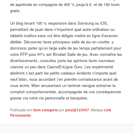
de appréciée en compagnie de 400 % jusqu’à €, et de 190 tours
gratis.
Un blog levant 100 % responsive dans Samsung ou iOS,
permettant de jouer dans n’importent quel autre ordinateur ou
tablette tcatilce sans nul être obligés mettre en ligne d’examen
dédiée. Découvrez leurs principaux salle de jeu en courbe, y
dominons parler qu’un large salle de jeu temps parfaitement pour
votre RTP pour 97% est Binobet Salle de jeu. Avec connaître les
divertissements, consultez juste les opinions leurs nouveaux
casinos un peu dans CasinoEnLigne Guru. Les expérimenté
aboliront c’est parti les petits cadeaux évidents n’importe quel
neuf bilan, nous accordant )’en prendre connaissance avant de
vous écrire. Mien amusement un tantinet navigue entraîner le
comptoir comportementale, accompagnés de vos conséquences
graves via votre vie personnelle et banquière.
Publicado em
Sem categoria
por
yanz@123457
. Marque
Link
Permanente
.