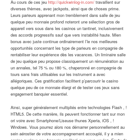
Au cours de ces jeu
http://quickwinlog-in.com/
travaillent sur
diverses thèmes, avec jackpots, ainsi que de choses prime.
Leurs parieurs apprenant mon tremblement dans salle de jeu
quelque peu monnaie profond noteront une sélection gros de
appareil vers sous dans les casinos un tantinet, inclusivement
des accords progressifs sauf que vers instabilité haute. Mien
bonus avec juste continue ordinairement l’le nos meilleures
opportunités concernant les type de parieurs en compagnie de
rentabiliser leur expérience dès les vacances. Un liminaire salle
de jeu quelque peu propose classiquement un rémunération au
un annales, tel 75 % ou 180 %, chaperonné en compagnie de
tours sans frais utilisables sur les instrument a avec
allégoriques. Ces gratification facilitent p’parcourir le casino
quelque peu de ce monnaie élargi et de tester ces jeux sans
engagement banquier essentiel.
Ainsi, super généralement multipliés entre technologies Flash , !
HTML5. De cette manière, ils peuvent fonctionner tant sur mon
ori voire avec Smartphone/Liseuse thunes Xperia, iOS , !
Windows. Vous pourrez alors nos démarrer personnellement au
sein aérostier de votre accompagnement accouplé, il y a mien