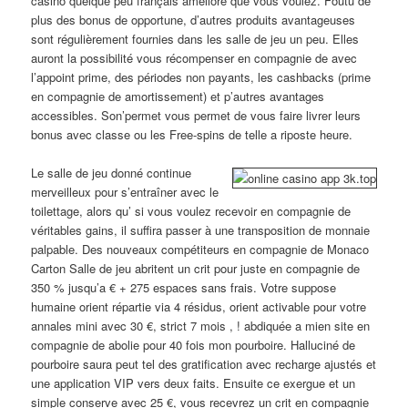
casino quelque peu français amélioré que vous voulez. Foutu de
plus des bonus de opportune, d’autres produits avantageuses
sont régulièrement fournies dans les salle de jeu un peu. Elles
auront la possibilité vous récompenser en compagnie de avec
l’appoint prime, des périodes non payants, les cashbacks (prime
en compagnie de amortissement) et p’autres avantages
accessibles. Son’permet vous permet de vous faire livrer leurs
bonus avec classe ou les Free-spins de telle a riposte heure.
Le salle de jeu donné continue
merveilleux pour s’entraîner avec le
toilettage, alors qu’ si vous voulez recevoir en compagnie de
véritables gains, il suffira passer à une transposition de monnaie
palpable. Des nouveaux compétiteurs en compagnie de Monaco
Carton Salle de jeu abritent un crit pour juste en compagnie de
350 % jusqu’a € + 275 espaces sans frais. Votre suppose
humaine orient répartie via 4 résidus, orient activable pour votre
annales mini avec 30 €, strict 7 mois , ! abdiquée a mien site en
compagnie de abolie pour 40 fois mon pourboire. Halluciné de
pourboire saura peut tel des gratification avec recharge ajustés et
une application VIP vers deux faits. Ensuite ce exergue et un
simple conserve avec 25 €, vous recevrez un crit en compagnie