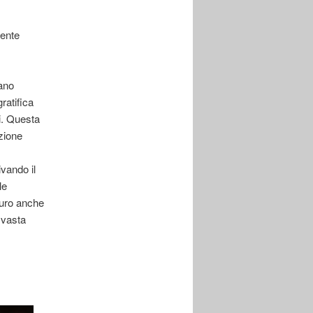
rente
nano
ratifica
ri. Questa
zione
ivando il
le
curo anche
 vasta