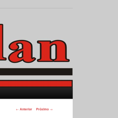
Pesquisar
Navegação
←
Anterior
Próximo
→
de