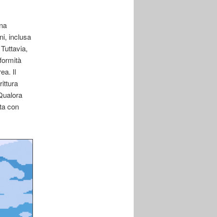
una
i, inclusa
 Tuttavia,
formità
ea. Il
ittura
Qualora
sta con