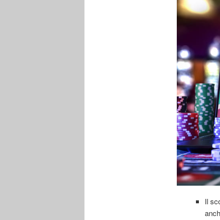
Il s
anch