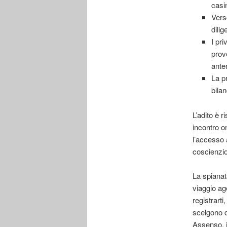
casi
Vers
dili
I pri
prov
ante
La p
bila
L’adito è r
incontro o
l’accesso 
coscienzio
La spianat
viaggio a
registrart
scelgono 
Assenso, i