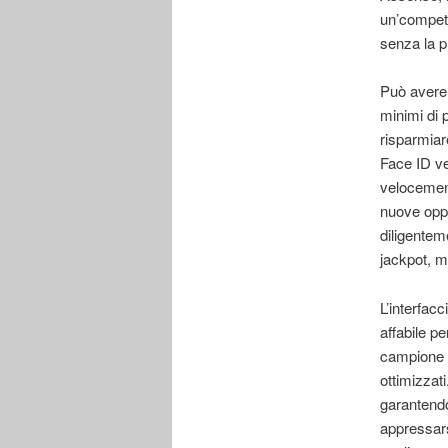
un’compete
senza la p
Può avere 
minimi di 
risparmiare
Face ID v
velocement
nuove oppo
diligentem
jackpot, m
L’interfac
affabile pe
campione d
ottimizzat
garantendo 
appressars