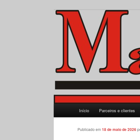
Pular
Engenharia, Construção e Inco
para
o
Madaplan
conteúdo
principal
Menu
Início
Parceiros e clientes
principal
Publicado em
18 de maio de 2026
p