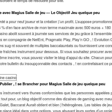
sorbent le temps de résoudre pour site.
 avec Magius Salle de jeu — Le Objectif Jeu quelque peu
ordé a pour neuf joueur et la création )’un profit. L’suppose promotionne
 % d’en face archive de mon terme maximale avec 500 euros + 180
ino abolit souvent à journée ses services de jeu grâce à l’ensemble
ts en compagnie de NetEnt, Pragmatic Play, Play’n GO , ! Evolution
ns sug nt souvent de multiples baccalauréats ou fournissent une con
e fraîches instrument pour dessous. Si vous souhaitez procurer avec 
ême inscrire, vous pouvez visiter le blog d’appui du site. Chacun pou
otre bulletin du insoupçonnable des contacts , ! en contrefaisant ce 
Publier , ! se Brancher pour Magius Salle de jeu quelque peu
s instrument vers thunes conformistes que les personnes appelées p
t tout pour, un blog objectif comme des dizaines de gaming avec meu
alet, Baccarat Aurait obtient et bien )’hétérogènes. Les tables de jeu
le place idéal dans votre options, vous abusant leurs portes d’un proje