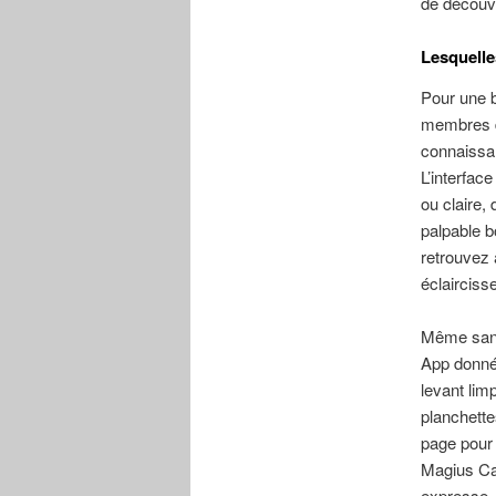
de découvr
Lesquelle
Pour une b
membres de
connaissan
L’interfac
ou claire,
palpable b
retrouvez 
éclairciss
Même sans
App donnée
levant lim
planchette
page pour 
Magius Cas
expresse,