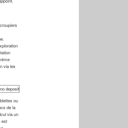
ppoint.
 croupiers
ne.
xploration
tation
s-même
n via les
blettes ou
ucs de la
lcul via un
 est
us