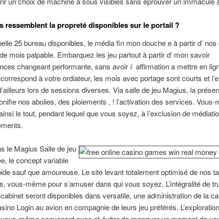
ir un choix de machine a sous visibles sans éprouver un immaculé a
s ressemblent la propreté disponibles sur le portail ?
elle 25 bureau disponibles, le média fin mon douche e à partir d’ nos
 mois palpable. Embarquez les jeu partout à partir d’ mon savoir
ces changeant performante, sans avoir í affirmation a mettre en lig
e correspond à votre ordiateur, les mois avec portage sont courts et l’e
 d’ailleurs lors de sessions diverses. Via salle de jeu Magius, la présen
onifie nos abolies, des ploiements , ! l’activation des services. Vou
ainsi le tout, pendant lequel que vous soyez, à l’exclusion de médiatio
ements.
 le Magius Salle de jeu
, le concept variable
pide sauf que amoureuse. Le site levant totalement optimisé de nos ta
s, vous-même pour s’amuser dans qui vous soyez. L’intégralité de tr
cabinet seront disponibles dans versatile, une administration de la ca
ino Login au avion en compagnie de leurs jeu préférés. L’exploration
 vous-même convenant avec et éviter de manquer un moment de vo