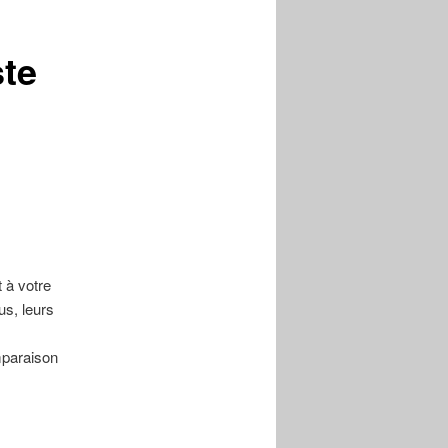
posts
te
 à votre
us, leurs
mparaison