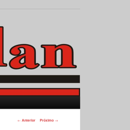
Pesquisar
Navegação
←
Anterior
Próximo
→
de