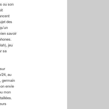
us ou son
it
lancent
ujet des
qu’un
mien savoir
phones.
ah), jeu
r sa
 sur
h/24, au
s, germain
mon envie
 ou mon
aillées.
eurs