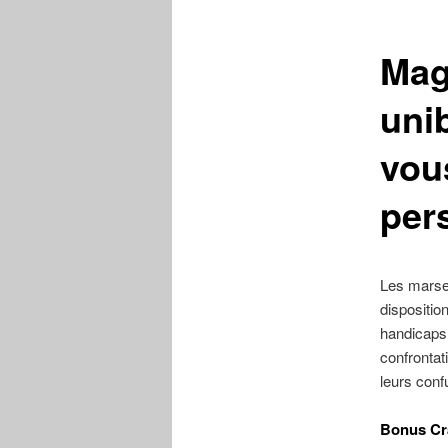
Mag
unib
vou
per
Les marsei
dispositio
handicaps,
confrontat
leurs conf
Bonus Cra