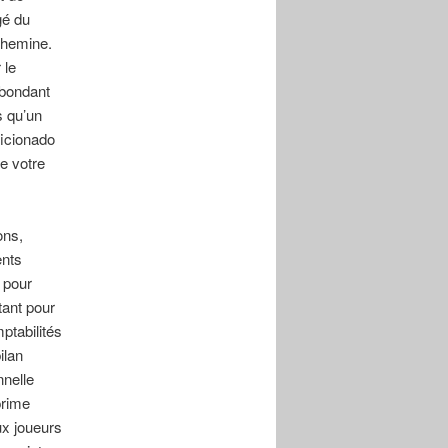
gé du
chemine.
 le
abondant
s qu’un
ficionado
e votre
ons,
ents
 pour
itant pour
ptabilités
ilan
nnelle
prime
x joueurs