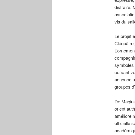
distraire.
associatio
vis du sall
Le projet 
Cléopâtre,
L’ornement
compagnie 
symboles p
corsant vo
annonce u
groupes d’
De Magius 
orient aut
améliore m
officielle
académique