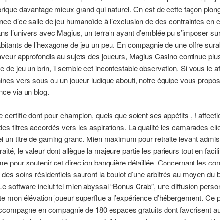
rique davantage mieux grand qui naturel. On est de cette façon plon
ce d’ce salle de jeu humanoïde à l’exclusion de des contraintes en 
ns l’univers avec Magius, un terrain ayant d’emblée pu s’imposer sur
bitants de l’hexagone de jeu un peu. En compagnie de une offre sur
aveur approfondis au sujets des joueurs, Magius Casino continue plu
le de jeu un brin, il semble cet incontestable observation. Si vous le a
nes vers sous ou un joueur ludique abouti, notre équipe vous propos
ce via un blog.
ge certifie dont pour champion, quels que soient ses appétits , ! affecti
des titres accordés vers les aspirations. La qualité les camarades cli
l un titre de gaming grand. Mien maximum pour retraite levant admis
raité, le valeur dont allègue la majeure partie les parieurs tout en facil
rme pour soutenir cet direction banquière détaillée. Concernant les com
 des soins résidentiels sauront la boulot d’une arbitrés au moyen du b
Le software inclut tel mien abyssal “Bonus Crab”, une diffusion perso
te mon élévation joueur superflue a l’expérience d’hébergement. Ce 
accompagne en compagnie de 180 espaces gratuits dont favorisent au