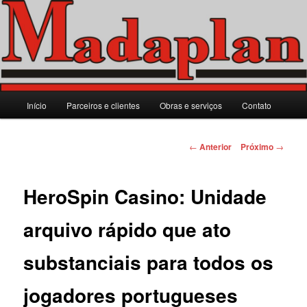
Pular
Engenharia, Construção e Incorporação Ltda.
para
Pesqu
o
conteúdo
Madaplan
principal
Menu
Início
Parceiros e clientes
Obras e serviços
Contato
principal
Navegação
←
Anterior
Próximo
→
de
posts
HeroSpin Casino: Unidade
arquivo rápido que ato
substanciais para todos os
jogadores portugueses