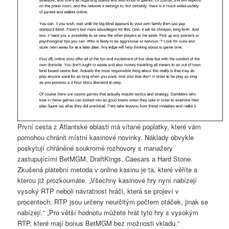
První cesta z Atlantské oblasti má vítané poplatky, které vám
pomohou chránit místní kasinové novinky. Náklady obvykle
poskytují chráněné soukromé rozhovory s manažery
zastupujícími BetMGM, DraftKings, Caesars a Hard Stone.
Zkušená platební metoda v online kasinu je ta, které věříte a
kterou již prozkoumáte. „Všechny kasinové hry nyní nabízejí
vysoký RTP neboli návratnost hráči, která se projeví v
procentech. RTP jsou určeny neurčitým počtem otáček, jinak se
nabízejí.“ „Pro větší hodnotu můžete hrát tyto hry s vysokým
RTP, které mají bonus BetMGM bez možnosti vkladu.“