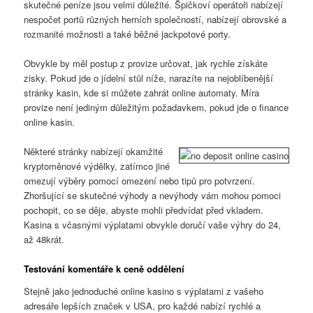
skutečné peníze jsou velmi důležité. Špičkoví operátoři nabízejí
nespočet portů různých herních společností, nabízejí obrovské a
rozmanité možnosti a také běžné jackpotové porty.
Obvykle by měl postup z provize určovat, jak rychle získáte
zisky. Pokud jde o jídelní stůl níže, narazíte na nejoblíbenější
stránky kasin, kde si můžete zahrát online automaty. Míra
provize není jediným důležitým požadavkem, pokud jde o finance
online kasin.
Některé stránky nabízejí okamžité
kryptoměnové výdělky, zatímco jiné
omezují výběry pomocí omezení nebo tipů pro potvrzení.
Zhoršující se skutečné výhody a nevýhody vám mohou pomoci
pochopit, co se děje, abyste mohli předvídat před vkladem.
Kasina s včasnými výplatami obvykle doručí vaše výhry do 24,
až 48krát.
Testování komentáře k ceně oddělení
Stejně jako jednoduché online kasino s výplatami z vašeho
adresáře lepších značek v USA, pro každé nabízí rychlé a