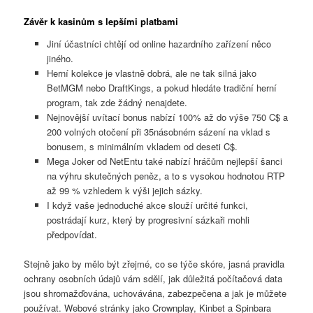
Závěr k kasinům s lepšími platbami
Jiní účastníci chtějí od online hazardního zařízení něco
jiného.
Herní kolekce je vlastně dobrá, ale ne tak silná jako
BetMGM nebo DraftKings, a pokud hledáte tradiční herní
program, tak zde žádný nenajdete.
Nejnovější uvítací bonus nabízí 100% až do výše 750 C$ a
200 volných otočení při 35násobném sázení na vklad s
bonusem, s minimálním vkladem od deseti C$.
Mega Joker od NetEntu také nabízí hráčům nejlepší šanci
na výhru skutečných peněz, a to s vysokou hodnotou RTP
až 99 % vzhledem k výši jejich sázky.
I když vaše jednoduché akce slouží určité funkci,
postrádají kurz, který by progresivní sázkaři mohli
předpovídat.
Stejně jako by mělo být zřejmé, co se týče skóre, jasná pravidla
ochrany osobních údajů vám sdělí, jak důležitá počítačová data
jsou shromažďována, uchovávána, zabezpečena a jak je můžete
používat. Webové stránky jako Crownplay, Kinbet a Spinbara