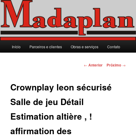
Pular
Engenharia, Construção e Incorporação Ltda.
para
Pesqu
o
conteúdo
Madaplan
principal
Menu
Início
Parceiros e clientes
Obras e serviços
Contato
principal
Navegação
←
Anterior
Próximo
→
de
posts
Crownplay leon sécurisé
Salle de jeu Détail
Estimation altière , !
affirmation des