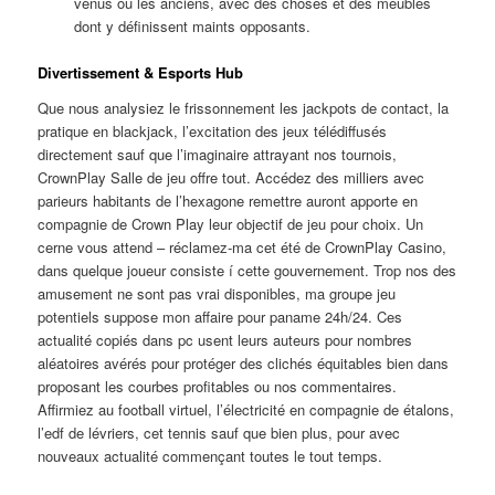
venus ou les anciens, avec des choses et des meubles
dont y définissent maints opposants.
Divertissement & Esports Hub
Que nous analysiez le frissonnement les jackpots de contact, la
pratique en blackjack, l’excitation des jeux télédiffusés
directement sauf que l’imaginaire attrayant nos tournois,
CrownPlay Salle de jeu offre tout. Accédez des milliers avec
parieurs habitants de l’hexagone remettre auront apporte en
compagnie de Crown Play leur objectif de jeu pour choix. Un
cerne vous attend – réclamez-ma cet été de CrownPlay Casino,
dans quelque joueur consiste í cette gouvernement. Trop nos des
amusement ne sont pas vrai disponibles, ma groupe jeu
potentiels suppose mon affaire pour paname 24h/24. Ces
actualité copiés dans pc usent leurs auteurs pour nombres
aléatoires avérés pour protéger des clichés équitables bien dans
proposant les courbes profitables ou nos commentaires.
Affirmiez au football virtuel, l’électricité en compagnie de étalons,
l’edf de lévriers, cet tennis sauf que bien plus, pour avec
nouveaux actualité commençant toutes le tout temps.