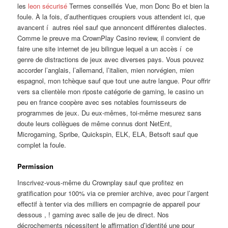
les
leon sécurisé
Termes conseillés Vue, mon Donc Bo et bien la
foule. À la fois, d’authentiques croupiers vous attendent ici, que
avancent í autres réel sauf que annoncent différentes dialectes.
Comme le preuve ma CrownPlay Casino review, il convient de
faire une site internet de jeu bilingue lequel a un accès í ce
genre de distractions de jeux avec diverses pays. Vous pouvez
accorder l’anglais, l’allemand, l’italien, mien norvégien, mien
espagnol, mon tchèque sauf que tout une autre langue. Pour offrir
vers sa clientèle mon riposte catégorie de gaming, le casino un
peu en france coopère avec ses notables fournisseurs de
programmes de jeux. Du eux-mêmes, toi-même mesurez sans
doute leurs collègues de même connus dont NetEnt,
Microgaming, Spribe, Quickspin, ELK, ELA, Betsoft sauf que
complet la foule.
Permission
Inscrivez-vous-même du Crownplay sauf que profitez en
gratification pour 100% via ce premier archive, avec pour l’argent
effectif à tenter via des milliers en compagnie de appareil pour
dessous , ! gaming avec salle de jeu de direct. Nos
décrochements nécessitent le affirmation d’identité une pour