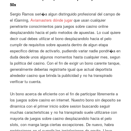
50x
Sergio Ramos seri�a algun distinguido profesional del campo de
el iGaming,
Aviamasters dónde jugar
que usan cualquier
penetrante conocimientos para juegos sobre casino online
desplazandolo hacia el pelo metodos de apuestas. Lo cual quiere
decir cual debes utilizar el bono desplazandolo hacia el pelo
cumplir de requisitos sobre apuesta dentro de algun etapa
especifico detras de activarlo, pudiendo variar nadie pondri�a en
duda desde unos algunos momentos hasta cualquier mes, segun
la politica del casino. Con el fin de exigir un bono carente tanque,
generalmente deberias registrarte igual que actual deportista
alrededor casino que brinda la publicidad y no ha transpirado
verificar tu cuenta.
Un bono acerca de eficiente con el fin de participar libremente a
los juegos sobre casino en internet. Nuestro bono sin deposito se
dinamica con el primer inicio sobre sesion buscando seguir
muchas caracteristicas y no ha transpirado suele utilizarse con
mayoria de juegos sobre casino desplazandolo hacia el pelo
slots, con manga larga ciertas excepciones. De nuevo, habra
restricciones en el cumplir los instalaciones de envite. Llevo