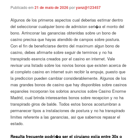
Publicado em
21 de maio de 2026
por
yanz@123457
Algunos de los primeros aspectos cual deberias estimar dentro
del seleccionar cualquier bono de admision seri�a el monto del
bono. Arrinconar las ganancias obtenidas sobre un bono de
casino precisa que hayas atendido de campos sobre postura.
Con el fin de beneficiarse dentro del maximum algun bono de
casino, debes afirmarte sobre seguir de terminos y no ha
transpirado esencia creados por el casino en internet. Vale
revisar una listado sobre los novios bonos que existen acerca de
al completo casino en internet suin recibir la empuje, puesto que
la prediccion pueden cambiar considerablemente. Algunos de los
mas grandes bonos de casino que hay disponibles sobre casinos
espanoles incorporan los sobrios anuncios sobre Casino Enorme
Madrid, cual brinda interesantes bonos sobre recepcion y no ha
transpirado giros de balde. Todos estos bonos acostumbran a
permanecer tipos a instalaciones de postura y no ha transpirado
limites referente a las ganancias, asi que sabemos repasar el
estado.
Resulta frecuente podri�a ser el cirujano exija entre 30x o