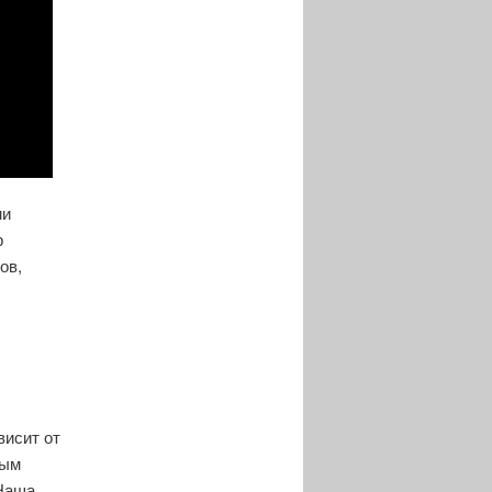
ми
р
ов,
висит от
ным
 Наша