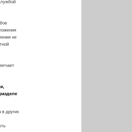
службой
юбое
дложения
ления не
тной
легчает
и,
разделе
 в других
ыть