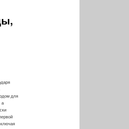
posts
ды,
одаря
в
ердом для
 а
ски
первой
 включая