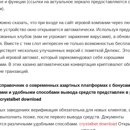
ые и функции (ссылки на актуальное зеркало предоставляются 
и).
ожно сказать, что при входе на сайт игровой компании через л
е устройство окно открывается автоматически. Используя пре
ванных клубов (вам не угрожает заражение вирусами), а обнов
я. Вместе с тем слот интересен не только возможностью беспла
ществует несколько улучшенных версий с пометкой Делюкс. Это
ый игровой автомат, который зарекомендовал себя хорошими
ми. В этих казино автоматическая конвертация криптовалют об
ие транзакций.
правочник о современных азартных платформах с бонусам
ми и удобными способами вывода средств представлен в 
 crystalbet download
ых заведениях верификация обязательна для новых клиентов, а
 выполнить позже, после первого вывода средств. Документы
тся различными удобными способами.
crystalbet download
Откр