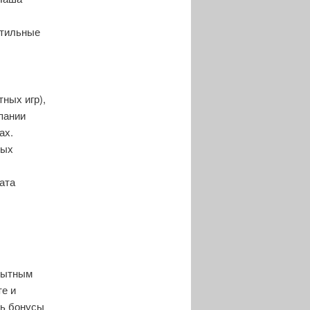
атильные
ных игр),
пании
ах.
ных
ата
пытным
те и
ть бонусы