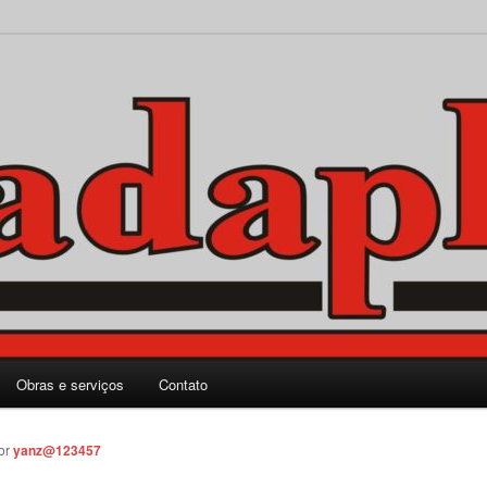
rporação Ltda.
Obras e serviços
Contato
or
yanz@123457