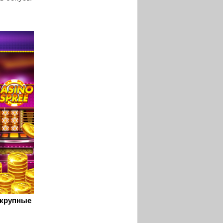
 крупные