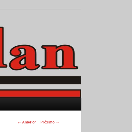
Pesquisar
Navegação
←
Anterior
Próximo
→
de