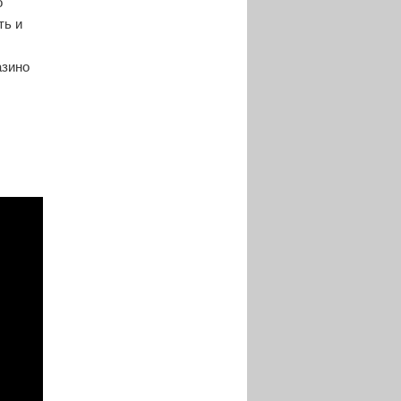
о
ть и
азино