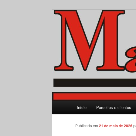
Pular
Engenharia, Construção e Inco
para
o
Madaplan
conteúdo
principal
Menu
Início
Parceiros e clientes
principal
Publicado em
21 de maio de 2026
p