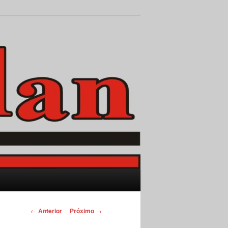
Pesquisar
Navegação
←
Anterior
Próximo
→
de