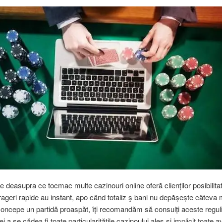
re deasupra ce tocmac multe cazinouri online oferă clienților posibilita
rageri rapide au instant, apo când totaliz ş bani nu depășește câteva mi
concepe un partidă proaspăt, îți recomandăm să consulți aceste reguli 
i a se cădea fi toate particularitățile cazinoului ales și implicit toate a