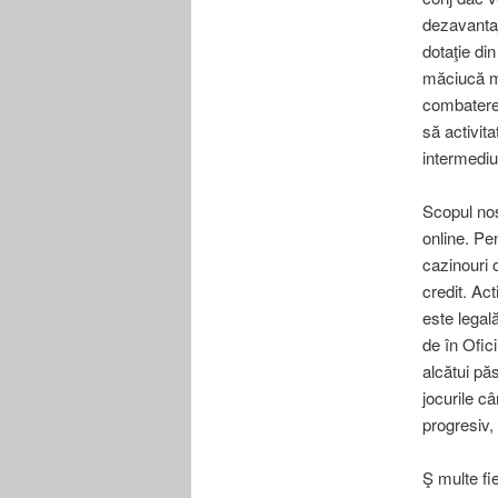
dezavantaj
dotaţie di
măciucă mu
combaterea
să activita
intermediu
Scopul nos
online. Pe
cazinouri o
credit. Act
este legal
de în Ofic
alcătui pă
jocurile câ
progresiv,
Ş multe fie