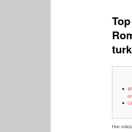
Top
Rom
turk
Wi
pr
Li
Hoc măciuc