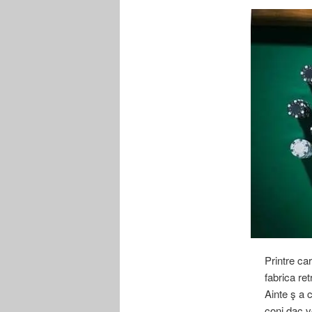
Printre ca
fabrica ret
Ainte ş a 
conj dac ve