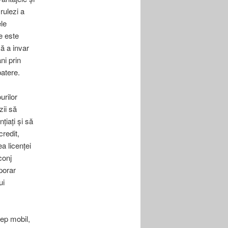
rulezi a
ele
e este
ă a invar
ni prin
batere.
urilor
zii să
țiați și să
credit,
a licenței
conj
porar
ui
rep mobil,