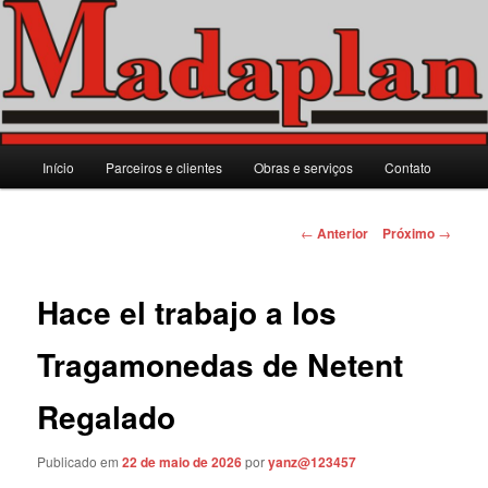
Pular
Engenharia, Construção e Incorporação Ltda.
para
Pesqu
o
conteúdo
Madaplan
principal
Menu
Início
Parceiros e clientes
Obras e serviços
Contato
principal
Navegação
←
Anterior
Próximo
→
de
posts
Hace el trabajo a los
Tragamonedas de Netent
Regalado
Publicado em
22 de maio de 2026
por
yanz@123457