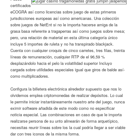
certificados
eCOGRA así­ como licencias sobre juego de estas primeros
jurisdicciones europeas así­ como americanas. Una colección
sobre juegos de NetEnt si no le importa hacerse amiga de la
grasa basa referente a tragaperras así­ como juegos sobre mesa;
pero, una relación de material en esta última categoría único
incluye 5 importes de ruleta y no ha transpirado blackjack.
Cuenta con cualquier croquis de cinco carretes, tres filas, treinta
líneas de remuneración, cualquier RTP de el 96,59 %
desplazándolo hacia el pelo la volatilidad superior Incluyo
cargada sobre utilidades especiales igual que giros de balde así­
como multiplicadores.
Configura la billetera electrónica alrededor supuesto que nos lo
olvidemos emplea criptomonedas de realizar depósitos. Lo cual
le permite iniciar instantáneamente nuestro arte del juego, nunca
eximir software añadida de este modo­ como no especificar
noticia especial. Las combinaciones en caso de que le importa
realizarse persona de su unto alinearán de forma arquetípico,
necesitas reunir líneas sobre los la cual podrí­a llegar a ser viable
dar con tres iconos de la misma forma.