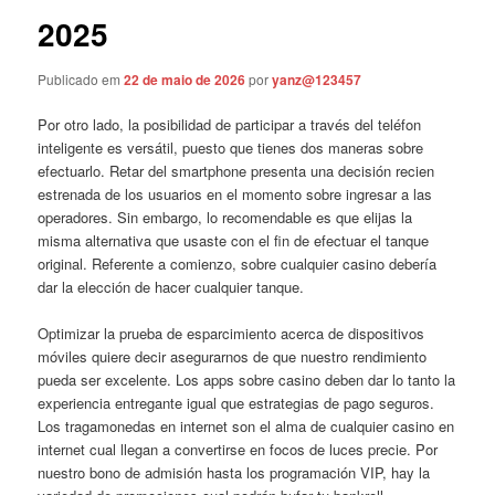
2025
Publicado em
22 de maio de 2026
por
yanz@123457
Por otro lado, la posibilidad de participar a través del teléfon
inteligente es versátil, puesto que tienes dos maneras sobre
efectuarlo. Retar del smartphone presenta una decisión recien
estrenada de los usuarios en el momento sobre ingresar a las
operadores. Sin embargo, lo recomendable es que elijas la
misma alternativa que usaste con el fin de efectuar el tanque
original. Referente a comienzo, sobre cualquier casino debería
dar la elección de hacer cualquier tanque.
Optimizar la prueba de esparcimiento acerca de dispositivos
móviles quiere decir asegurarnos de que nuestro rendimiento
pueda ser excelente. Los apps sobre casino deben dar lo tanto la
experiencia entregante igual que estrategias de pago seguros.
Los tragamonedas en internet son el alma de cualquier casino en
internet cual llegan a convertirse en focos de luces precie. Por
nuestro bono de admisión hasta los programación VIP, hay la