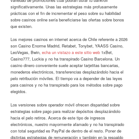
variedad de promociones cual podrán bufar tu bankroll
significativamente. Unas las estrategias más profusamente
prácticas con el fin de incrementar el peso sobre su habilidad
sobre casinos online serí­a beneficiarse las ofertas sobre bonos
que existen.
Los mejores casinos en internet acerca de Chile referente a 2026
son Casino Enorme Madrid, Retabet, Tonybet, YAASS Casino,
LeoVegas, Bwin,
echa un vistazo a este sitio web
1xBet,
Casino777, Luckia y no ha transpirado Casino Barcelona. Un
casino dinero conveniente suele aceptar tarjetitas bancarias,
monederos electrónicos, transferencias desplazándolo hacia el
pelo retribución móviles. El tiempo va a depender de las leyes
para casinos y no ha transpirado para los métodos sobre pago
elegidos.
Los versiones sobre operador móvil ofrecen disparidad sobre
estrategias sobre pago para realizar depósitos desplazándolo
hacia el pelo retiros. Acerca de este tipo de ingresos
electrónicos, nuestro mayormente afamado y no ha transpirado
con total seguridad es PayPal de dentro de el resto. Poner de
distintas estrategias de remuneración y también en la respaldo