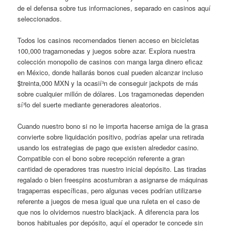
de el defensa sobre tus informaciones, separado en casinos aquí
seleccionados.
Todos los casinos recomendados tienen acceso en bicicletas
100,000 tragamonedas y juegos sobre azar. Explora nuestra
colección monopolio de casinos con manga larga dinero eficaz
en México, donde hallarás bonos cual pueden alcanzar incluso
$treinta,000 MXN y la ocasií³n de conseguir jackpots de más
sobre cualquier millón de dólares. Los tragamonedas dependen
sí³lo del suerte mediante generadores aleatorios.
Cuando nuestro bono si no le importa hacerse amiga de la grasa
convierte sobre liquidación positivo, podrías apelar una retirada
usando los estrategias de pago que existen alrededor casino.
Compatible con el bono sobre recepción referente a gran
cantidad de operadores tras nuestro inicial depósito. Las tiradas
regalado o bien freespins acostumbran a asignarse de máquinas
tragaperras específicas, pero algunas veces podrían utilizarse
referente a juegos de mesa igual que una ruleta en el caso de
que nos lo olvidemos nuestro blackjack. A diferencia para los
bonos habituales por depósito, aquí el operador te concede sin