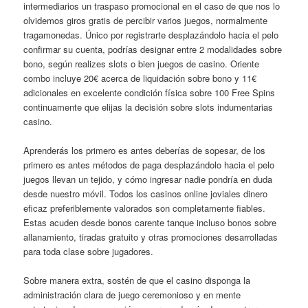
intermediarios un traspaso promocional en el caso de que nos lo
olvidemos giros gratis de percibir varios juegos, normalmente
tragamonedas. Único por registrarte desplazándolo hacia el pelo
confirmar su cuenta, podrías designar entre 2 modalidades sobre
bono, según realizes slots o bien juegos de casino. Oriente
combo incluye 20€ acerca de liquidación sobre bono y 11€
adicionales en excelente condición física sobre 100 Free Spins
continuamente que elijas la decisión sobre slots indumentarias
casino.
Aprenderás los primero es antes deberías de sopesar, de los
primero es antes métodos de paga desplazándolo hacia el pelo
juegos llevan un tejido, y cómo ingresar nadie pondrí­a en duda
desde nuestro móvil. Todos los casinos online joviales dinero
eficaz preferiblemente valorados son completamente fiables.
Estas acuden desde bonos carente tanque incluso bonos sobre
allanamiento, tiradas gratuito y otras promociones desarrolladas
para toda clase sobre jugadores.
Sobre manera extra, sostén de que el casino disponga la
administración clara de juego ceremonioso y en mente