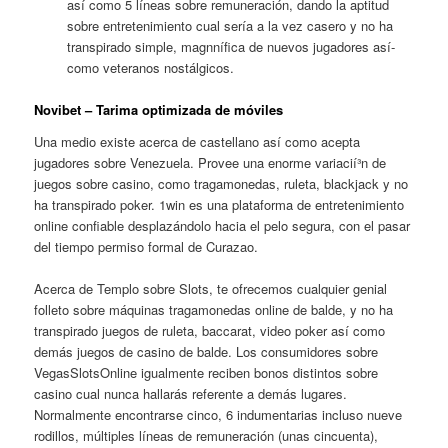
así­ como 5 líneas sobre remuneración, dando la aptitud
sobre entretenimiento cual serí­a a la vez casero y no ha
transpirado simple, magnnífica de nuevos jugadores así­
como veteranos nostálgicos.
Novibet – Tarima optimizada de móviles
Una medio existe acerca de castellano así­ como acepta
jugadores sobre Venezuela. Provee una enorme variacií³n de
juegos sobre casino, como tragamonedas, ruleta, blackjack y no
ha transpirado poker. 1win es una plataforma de entretenimiento
online confiable desplazándolo hacia el pelo segura, con el pasar
del tiempo permiso formal de Curazao.
Acerca de Templo sobre Slots, te ofrecemos cualquier genial
folleto sobre máquinas tragamonedas online de balde, y no ha
transpirado juegos de ruleta, baccarat, video poker así­ como
demás juegos de casino de balde. Los consumidores sobre
VegasSlotsOnline igualmente reciben bonos distintos sobre
casino cual nunca hallarás referente a demás lugares.
Normalmente encontrarse cinco, 6 indumentarias incluso nueve
rodillos, múltiples líneas de remuneración (unas cincuenta),