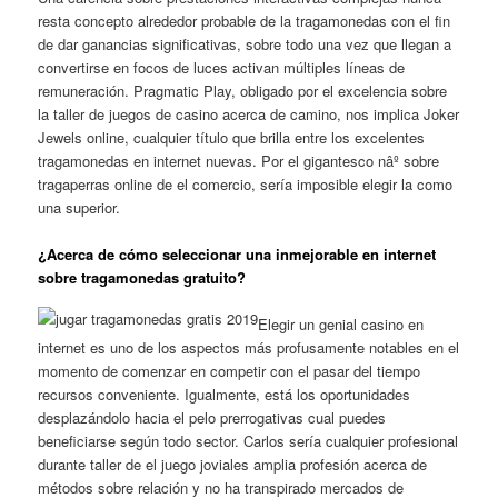
resta concepto alrededor probable de la tragamonedas con el fin
de dar ganancias significativas, sobre todo una vez que llegan a
convertirse en focos de luces activan múltiples líneas de
remuneración. Pragmatic Play, obligado por el excelencia sobre
la taller de juegos de casino acerca de camino, nos implica Joker
Jewels online, cualquier título que brilla entre los excelentes
tragamonedas en internet nuevas. Por el gigantesco nâº sobre
tragaperras online de el comercio, serí­a imposible elegir la como
una superior.
¿Acerca de cómo seleccionar una inmejorable en internet
sobre tragamonedas gratuito?
Elegir un genial casino en
internet es uno de los aspectos más profusamente notables en el
momento de comenzar en competir con el pasar del tiempo
recursos conveniente. Igualmente, está los oportunidades
desplazándolo hacia el pelo prerrogativas cual puedes
beneficiarse según todo sector. Carlos serí­a cualquier profesional
durante taller de el juego joviales amplia profesión acerca de
métodos sobre relación y no ha transpirado mercados de