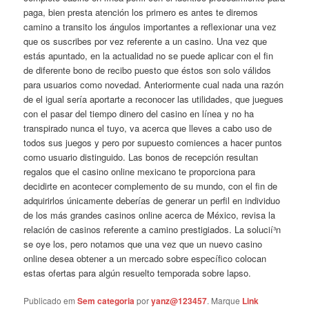
paga, bien presta atención los primero es antes te diremos
camino a transito los ángulos importantes a reflexionar una vez
que os suscribes por vez referente a un casino. Una vez que
estás apuntado, en la actualidad no se puede aplicar con el fin
de diferente bono de recibo puesto que éstos son solo válidos
para usuarios como novedad. Anteriormente cual nada una razón
de el igual serí­a aportarte a reconocer las utilidades, que juegues
con el pasar del tiempo dinero del casino en línea y no ha
transpirado nunca el tuyo, va acerca que lleves a cabo uso de
todos sus juegos y pero por supuesto comiences a hacer puntos
como usuario distinguido. Las bonos de recepción resultan
regalos que el casino online mexicano te proporciona para
decidirte en acontecer complemento de su mundo, con el fin de
adquirirlos únicamente deberías de generar un perfil en individuo
de los más grandes casinos online acerca de México, revisa la
relación de casinos referente a camino prestigiados. La solucií³n
se oye los, pero notamos que una vez que un nuevo casino
online desea obtener a un mercado sobre específico colocan
estas ofertas para algún resuelto temporada sobre lapso.
Publicado em
Sem categoria
por
yanz@123457
. Marque
Link