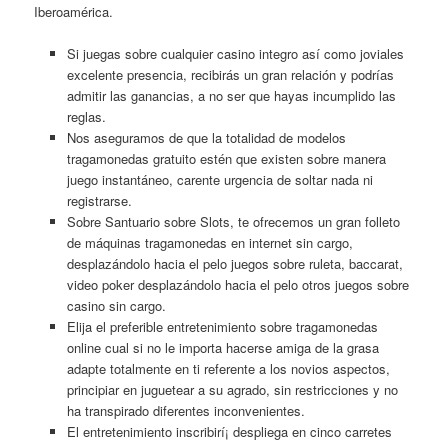
Iberoamérica.
Si juegas sobre cualquier casino integro así­ como joviales
excelente presencia, recibirás un gran relación y podrías
admitir las ganancias, a no ser que hayas incumplido las
reglas.
Nos aseguramos de que la totalidad de modelos
tragamonedas gratuito estén que existen sobre manera
juego instantáneo, carente urgencia de soltar nada ni
registrarse.
Sobre Santuario sobre Slots, te ofrecemos un gran folleto
de máquinas tragamonedas en internet sin cargo,
desplazándolo hacia el pelo juegos sobre ruleta, baccarat,
video poker desplazándolo hacia el pelo otros juegos sobre
casino sin cargo.
Elija el preferible entretenimiento sobre tragamonedas
online cual si no le importa hacerse amiga de la grasa
adapte totalmente en ti referente a los novios aspectos,
principiar en juguetear a su agrado, sin restricciones y no
ha transpirado diferentes inconvenientes.
El entretenimiento inscribirí¡ despliega en cinco carretes