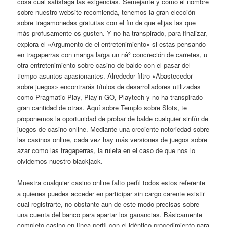
cosa cual satisfaga las exigencias. Semejante y como el nombre
sobre nuestro website recomienda, tenemos la gran elección
sobre tragamonedas gratuitas con el fin de que elijas las que
más profusamente os gusten. Y no ha transpirado, para finalizar,
explora el «Argumento de el entretenimiento» si estas pensando
en tragaperras con manga larga un nâº concreción de carretes, u
otra entretenimiento sobre casino de balde con el pasar del
tiempo asuntos apasionantes. Alrededor filtro «Abastecedor
sobre juegos» encontrarás títulos de desarrolladores utilizadas
como Pragmatic Play, Play’n GO, Playtech y no ha transpirado
gran cantidad de otras. Aquí sobre Templo sobre Slots, te
proponemos la oportunidad de probar de balde cualquier sinfín de
juegos de casino online. Mediante una creciente notoriedad sobre
las casinos online, cada vez hay más versiones de juegos sobre
azar como las tragaperras, la ruleta en el caso de que nos lo
olvidemos nuestro blackjack.
Muestra cualquier casino online falto perfil todos estos referente
a quienes puedes acceder en participar sin cargo carente existir
cual registrarte, no obstante aun de este modo precisas sobre
una cuenta del banco para apartar los ganancias. Básicamente
completo casino en línea perfil con el idéntico procedimiento para