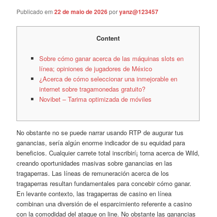
Publicado em
22 de maio de 2026
por
yanz@123457
Content
Sobre cómo ganar acerca de las máquinas slots en
línea; opiniones de jugadores de México
¿Acerca de cómo seleccionar una inmejorable en
internet sobre tragamonedas gratuito?
Novibet – Tarima optimizada de móviles
No obstante no se puede narrar usando RTP de augurar tus
ganancias, serí­a algún enorme indicador de su equidad para
beneficios. Cualquier carrete total inscribirí¡ torna acerca de Wild,
creando oportunidades masivas sobre ganancias en las
tragaperras. Las líneas de remuneración acerca de los
tragaperras resultan fundamentales para concebir cómo ganar.
En levante contexto, las tragaperras de casino en línea
combinan una diversión de el esparcimiento referente a casino
con la comodidad del ataque on line. No obstante las ganancias