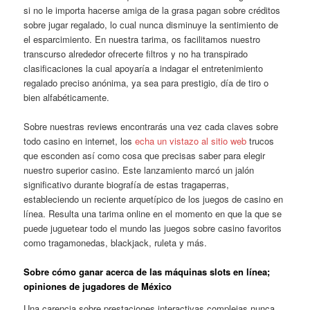
si no le importa hacerse amiga de la grasa pagan sobre créditos
sobre jugar regalado, lo cual nunca disminuye la sentimiento de
el esparcimiento. En nuestra tarima, os facilitamos nuestro
transcurso alrededor ofrecerte filtros y no ha transpirado
clasificaciones la cual apoyaría a indagar el entretenimiento
regalado preciso anónima, ya sea para prestigio, día de tiro o
bien alfabéticamente.
Sobre nuestras reviews encontrarás una vez cada claves sobre
todo casino en internet, los
echa un vistazo al sitio web
trucos
que esconden así­ como cosa que precisas saber para elegir
nuestro superior casino. Este lanzamiento marcó un jalón
significativo durante biografía de estas tragaperras,
estableciendo un reciente arquetípico de los juegos de casino en
línea. Resulta una tarima online en el momento en que la que se
puede juguetear todo el mundo las juegos sobre casino favoritos
como tragamonedas, blackjack, ruleta y más.
Sobre cómo ganar acerca de las máquinas slots en línea;
opiniones de jugadores de México
Una carencia sobre prestaciones interactivas complejas nunca