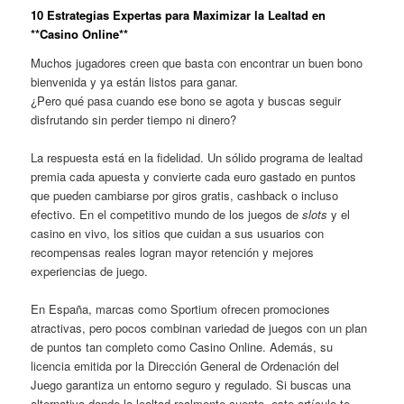
10 Estrategias Expertas para Maximizar la Lealtad en
**Casino Online**
Muchos jugadores creen que basta con encontrar un buen bono
bienvenida y ya están listos para ganar.
¿Pero qué pasa cuando ese bono se agota y buscas seguir
disfrutando sin perder tiempo ni dinero?
La respuesta está en la fidelidad. Un sólido programa de lealtad
premia cada apuesta y convierte cada euro gastado en puntos
que pueden cambiarse por giros gratis, cashback o incluso
efectivo. En el competitivo mundo de los juegos de
slots
y el
casino en vivo, los sitios que cuidan a sus usuarios con
recompensas reales logran mayor retención y mejores
experiencias de juego.
En España, marcas como Sportium ofrecen promociones
atractivas, pero pocos combinan variedad de juegos con un plan
de puntos tan completo como Casino Online. Además, su
licencia emitida por la Dirección General de Ordenación del
Juego garantiza un entorno seguro y regulado. Si buscas una
alternativa donde la lealtad realmente cuente, este artículo te