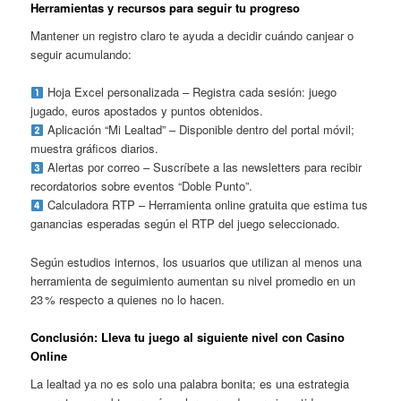
Herramientas y recursos para seguir tu progreso
Mantener un registro claro te ayuda a decidir cuándo canjear o
seguir acumulando:
Hoja Excel personalizada – Registra cada sesión: juego
jugado, euros apostados y puntos obtenidos.
Aplicación “Mi Lealtad” – Disponible dentro del portal móvil;
muestra gráficos diarios.
Alertas por correo – Suscríbete a las newsletters para recibir
recordatorios sobre eventos “Doble Punto”.
Calculadora RTP – Herramienta online gratuita que estima tus
ganancias esperadas según el RTP del juego seleccionado.
Según estudios internos, los usuarios que utilizan al menos una
herramienta de seguimiento aumentan su nivel promedio en un
23 % respecto a quienes no lo hacen.
Conclusión: Lleva tu juego al siguiente nivel con Casino
Online
La lealtad ya no es solo una palabra bonita; es una estrategia