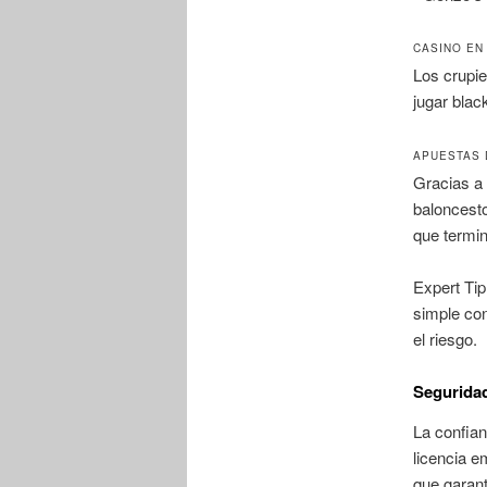
CASINO EN
Los crupie
jugar blac
APUESTAS 
Gracias a 
baloncesto
que termin
Expert Tip
simple co
el riesgo.
Seguridad
La confian
licencia e
que garant