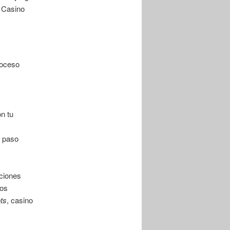
e Casino
roceso
n tu
e paso
ociones
ios
ots
, casino