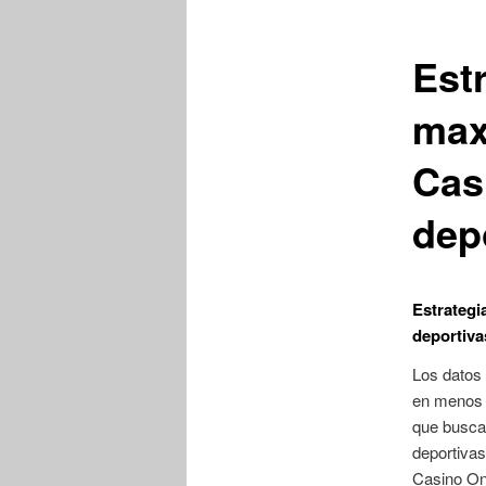
Estr
max
Cas
dep
Estrategi
deportiva
Los datos 
en menos d
que busca
deportiva
Casino Onl