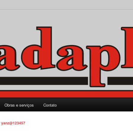
rporação Ltda.
Obras e serviços
Contato
r
yanz@123457