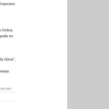
financiero
 Online,
ratis en
is Giros”.
mentan
E RETIRO