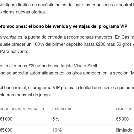
onfigura límites de depósito antes de jugar; así mantienes el control 
xploras nuevas ofertas.
romociones: el bono bienvenida y ventajas del programa VIP
envenida
es la puerta de entrada a recompensas mayores. En Casino
suele ofrecer un 100 % del primer depósito hasta €200 más 50 giros g
 Para activarlo:
sita al menos €20 usando una tarjeta Visa o Skrill.
ono se acredita automáticamente; los giros aparecen en la sección “M
 bono inicial, el programa VIP premia la lealtad con niveles que au
volumen mensual de juego:
REQUISITOS MENSUALES
CASHBACK
LÍMITE D
€1 000
5 %
€5 000
€5 000
10 %
Ilimitado