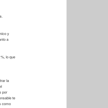
s.
.
ónico y
anto a
 %, lo que
rar la
el
s por
onsable te
os como