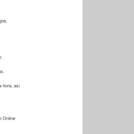
gos.
o.
as.
a hora; así
o Online