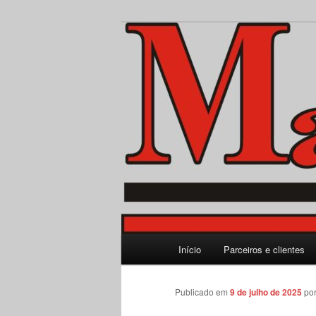
Pular
Engenharia, Construção e Inco
para
o
Madaplan
conteúdo
principal
Menu
Início
Parceiros e clientes
principal
Publicado em
9 de julho de 2025
po