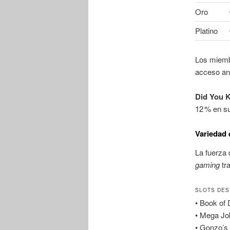
Oro
Platino
Los miembr
acceso an
Did You 
12 % en s
Variedad 
La fuerza 
gaming
tra
SLOTS DE
• Book of 
• Mega Jok
• Gonzo’s