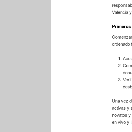
responsabl
Valencia y
Primeros 
Comenzar 
ordenado f
Acce
Comp
docu
Veri
desb
Una vez de
activas y 
novatos y 
en vivo y 