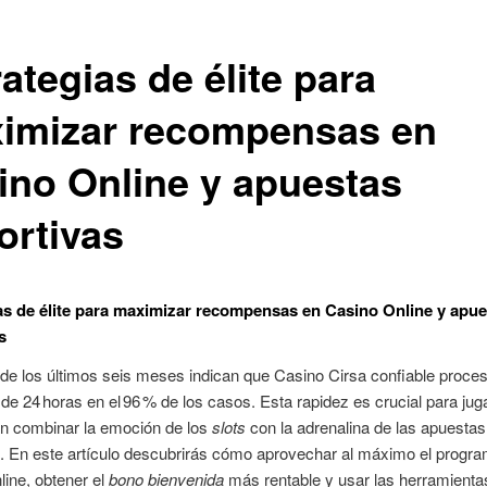
ategias de élite para
imizar recompensas en
ino Online y apuestas
ortivas
as de élite para maximizar recompensas en Casino Online y apue
s
de los últimos seis meses indican que Casino Cirsa confiable proces
e 24 horas en el 96 % de los casos. Esta rapidez es crucial para ju
n combinar la emoción de los
slots
con la adrenalina de las apuestas
s. En este artículo descubrirás cómo aprovechar al máximo el progr
ine, obtener el
bono bienvenida
más rentable y usar las herramienta