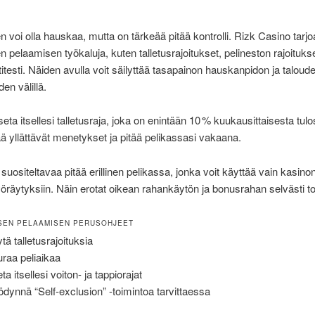
 voi olla hauskaa, mutta on tärkeää pitää kontrolli. Rizk Casino tarjo
en pelaamisen työkaluja, kuten talletusrajoitukset, pelineston rajoitukse
titesti. Näiden avulla voit säilyttää tasapainon hauskanpidon ja taloude
den välillä.
eta itsellesi talletusraja, joka on enintään 10 % kuukausittaisesta tulo
 yllättävät menetykset ja pitää pelikassasi vakaana.
 suositeltavaa pitää erillinen pelikassa, jonka voit käyttää vain kasino
yöräytyksiin. Näin erotat oikean rahankäytön ja bonusrahan selvästi to
SEN PELAAMISEN PERUSOHJEET
tä talletusrajoituksia
uraa peliaikaa
ta itsellesi voiton- ja tappiorajat
ödynnä “Self‑exclusion” -toimintoa tarvittaessa