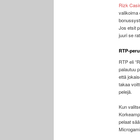
Rizk Casi
valikoima 
bonussyste
Jos etsit 
juuri se r
RTP‑perus
RTP eli “R
palautuu pe
että jokai
takaa voit
pelejä.
Kun valitse
Korkeampi 
pelaat sää
Microgamin