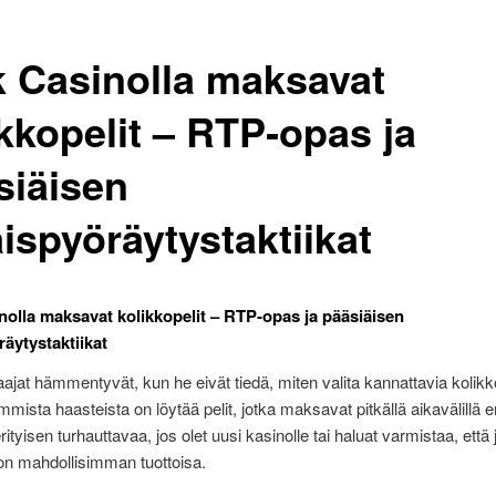
k Casinolla maksavat
ikkopelit – RTP‑opas ja
siäisen
ispyöräytystaktiikat
nolla maksavat kolikkopelit – RTP‑opas ja pääsiäisen
räytystaktiikat
ajat hämmentyvät, kun he eivät tiedä, miten valita kannattavia kolikk
mmista haasteista on löytää pelit, jotka maksavat pitkällä aikavälillä e
ityisen turhauttavaa, jos olet uusi kasinolle tai haluat varmistaa, että
on mahdollisimman tuottoisa.