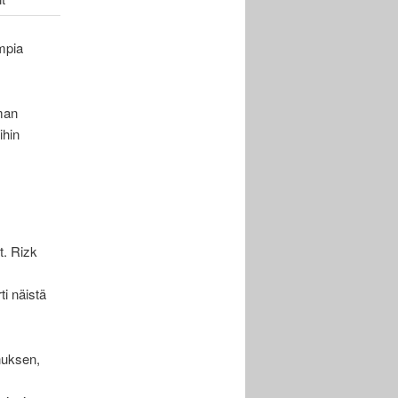
empia
aman
ihin
t. Rizk
ti näistä
onuksen,