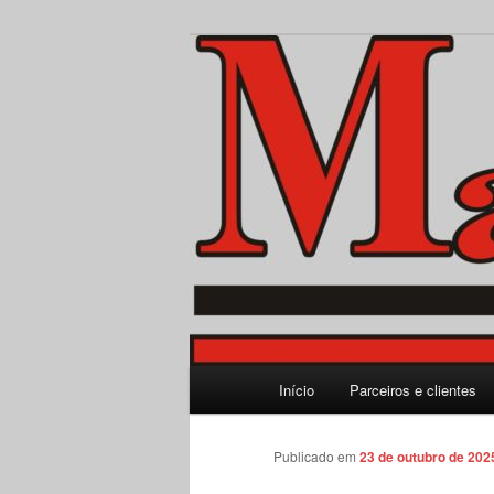
Pular
Engenharia, Construção e Inco
para
o
Madaplan
conteúdo
principal
Menu
Início
Parceiros e clientes
principal
Publicado em
23 de outubro de 202