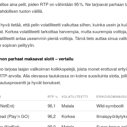
alitse aina pelit, joiden RTP on vähintään 95 %. Ne tarjoavat parhaan 
ahdollisen tuoton välillä.
hyvä tietää, että pelin volatiliteetti vaikuttaa siihen, kuinka usein ja k
aat. Korkea volatiliteetti tarkoittaa harvempia, mutta suurempia voittoja
atiliteetti antaa useammin pieniä voittoja. Tämä tieto auttaa sinua val
le sopivan pelityylin.
non parhaat maksavat slotit – vertailu
o tarjoaa laajan valikoiman kolikkopelejä, joista monet erottuvat erity
RTP‑arvolla. Alla olevassa taulukossa on kolme suosituinta slotia, joil
autusprosentti ja hyvät bonukset.
I
RTP %
VOLATILITEETTI
ERIKOISOMINAIS
(NetEnt)
96,1
Matala
Wild‑symboolit
ead (Play’n GO)
96,2
Korkea
Ilmaispyöräytyk
r (NetEnt)
99,0
Matala
Super‑bonus peli