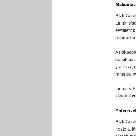
Maksutava
Rizk Casin
tunnin sis
eWalletit 
piilomaksu
Asiakaspal
bonuksista
yksi syy, 
rahansa ov
Industry S
aikataulus
Yhteenvet
Rizk Casin
nostoja, l
aikaan tar