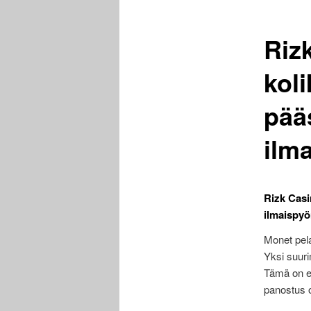
Riz
kol
pää
ilma
Rizk Casi
ilmaispyö
Monet pela
Yksi suuri
Tämä on er
panostus 