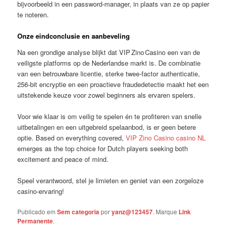
bijvoorbeeld in een password‑manager, in plaats van ze op papier
te noteren.
Onze eindconclusie en aanbeveling
Na een grondige analyse blijkt dat VIP Zino Casino een van de
veiligste platforms op de Nederlandse markt is. De combinatie
van een betrouwbare licentie, sterke twee‑factor authenticatie,
256‑bit encryptie en een proactieve fraudedetectie maakt het een
uitstekende keuze voor zowel beginners als ervaren spelers.
Voor wie klaar is om veilig te spelen én te profiteren van snelle
uitbetalingen en een uitgebreid spelaanbod, is er geen betere
optie. Based on everything covered,
VIP Zino Casino casino NL
emerges as the top choice for Dutch players seeking both
excitement and peace of mind.
Speel verantwoord, stel je limieten en geniet van een zorgeloze
casino‑ervaring!
Publicado em
Sem categoria
por
yanz@123457
. Marque
Link
Permanente
.