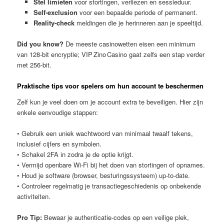
Stel limieten
voor stortingen, verliezen en sessieduur.
Self‑exclusion
voor een bepaalde periode of permanent.
Reality‑check
meldingen die je herinneren aan je speeltijd.
Did you know?
De meeste casinowetten eisen een minimum
van 128‑bit encryptie; VIP Zino Casino gaat zelfs een stap verder
met 256‑bit.
Praktische tips voor spelers om hun account te beschermen
Zelf kun je veel doen om je account extra te beveiligen. Hier zijn
enkele eenvoudige stappen:
• Gebruik een uniek wachtwoord van minimaal twaalf tekens,
inclusief cijfers en symbolen.
• Schakel 2FA in zodra je de optie krijgt.
• Vermijd openbare Wi‑Fi bij het doen van stortingen of opnames.
• Houd je software (browser, besturingssysteem) up‑to‑date.
• Controleer regelmatig je transactiegeschiedenis op onbekende
activiteiten.
Pro Tip:
Bewaar je authenticatie‑codes op een veilige plek,