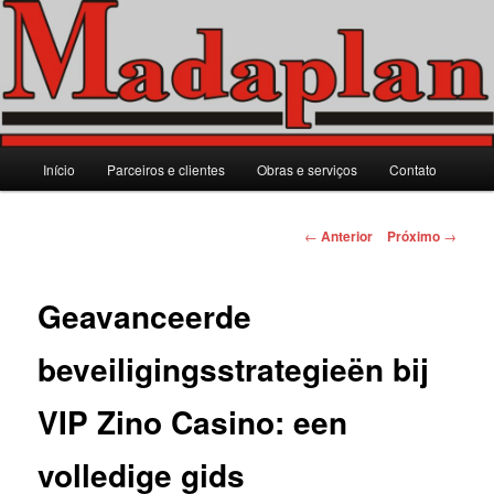
Pular
Engenharia, Construção e Incorporação Ltda.
para
Pesqu
o
conteúdo
Madaplan
principal
Menu
Início
Parceiros e clientes
Obras e serviços
Contato
principal
Navegação
←
Anterior
Próximo
→
de
posts
Geavanceerde
beveiligingsstrategieën bij
VIP Zino Casino: een
volledige gids