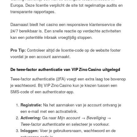
Europa. Deze licentie verplicht de site tot regelmatige audits en
transparante rapportages.
Daarnaast biedt het casino een responsieve klantenservice die
24/7 bereikbaar is. Een snelle reactie op verdachte activiteiten
kan een potentiële inbraak vroegtijdig stoppen.
Pro Tip:
Controleer altijd de licentie‑code op de website footer
voordat je een account aanmaakt.
De twee‑factor authenticatie van VIP Zino Casino uitgelegd
Twee‑factor authenticatie (2FA) voegt een extra laag toe bovenop
je wachtwoord. Bij VIP Zino Casino kun je kiezen tussen een
SMS‑code of een authenticator‑app.
Registratie:
Na het aanmaken van je account ontvang je
een e‑mail met een activatielink.
Activering:
Ga naar
Mijn account
→
Beveiliging
→
Twee‑factor authenticatie
en selecteer je voorkeur.
Inloggen:
Voer je gebruikersnaam, wachtwoord en de
ontvangen code in.