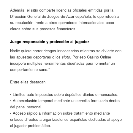
Además, el sitio comparte licencias oficiales emitidas por la
Dirección General de Juegos​‑​de‑Azar española, lo que refuerza
su reputación frente a otros operadores internacionales poco
claros sobre sus procesos financieros.
Juego responsable y protección al jugador
Nadie quiere correr riesgos innecesarios mientras se divierte con
las apuestas deportivas o los
slots
. Por eso Casino Online
incorpora múltiples herramientas diseñadas para fomentar un
comportamiento sano.“
Entre ellas destacan:
• Límites auto‑impuestos sobre depósitos diarios o mensuales.
• Autoexclusión temporal mediante un sencillo formulario dentro
del panel personal.
• Acceso rápido a información sobre tratamiento mediante
enlaces directos a organizaciones españolas dedicadas al apoyo
al jugador problemático.​